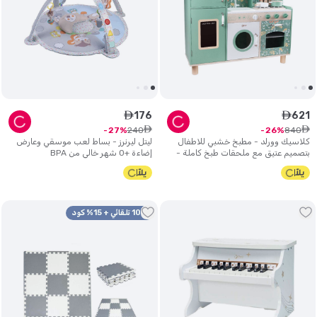
176
621
ê
ê
ê
ê
240
840
27
26
كلاسيك وورلد - مطبخ خشبي للاطفال
ليتل ليرنرز - بساط لعب موسقي وعارض
بتصميم عتيق مع ملحقات طبخ كاملة -
إضاءة +0 شهر خالي من BPA
أخضر
10% تلقائي + 15% كود