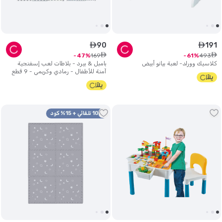
90
191
ê
ê
ê
ê
169
493
47
61
كلاسيك وورلد- لعبة بيانو أبيض
بامبل & بيرد - بلاطات لعب إسفنجية
آمنة للأطفال - رمادي وكريمي - 9 قطع
10% تلقائي + 15% كود