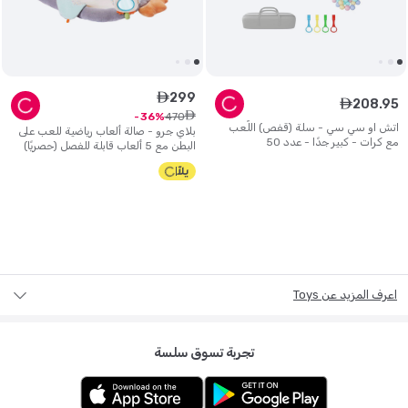
299
ê
208
.
95
ê
ê
470
36
اتش او سي سي - سلة (قفص) اللّعب
بلاي جرو - صالة ألعاب رياضية للعب على
مع كرات - كبير جدًا - عدد 50
البطن مع 5 ألعاب قابلة للفصل (حصريًا)
اعرف المزيد عن Toys
تجربة تسوق سلسة