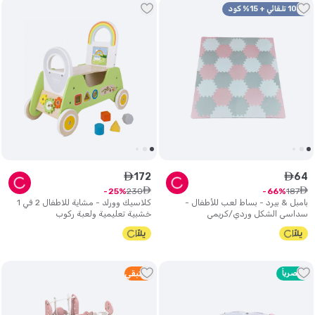
10% تلقائي + 15% كود
172
64
ê
ê
ê
ê
230
187
25
66
بامبل & بيرد - بساط لعب للأطفال -
كلاسيك وورلد - مشاية للاطفال 2 في 1
سداسي الشكل وردي/كريمي
خشبية تعليمية ولعبة ركوب
حصرياً
1
متبقي