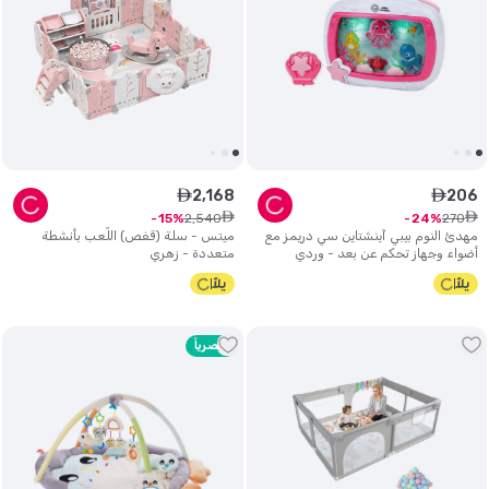
2
,
168
206
ê
ê
ê
ê
2
,
540
270
15
24
مهدئ النوم بيبي آينشتاين سي دريمز مع
ميتس - سلة (قفص) اللّعب بأنشطة
أضواء وجهاز تحكم عن بعد - وردي
متعددة - زهري
حصرياً