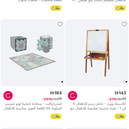
للأطفال بتصميم خشب بيج طبيعي - 6
قطعة ملحقات - متعدد الألوان
قطع.
184
143
ê
ê
ê
ê
230
180
20
21
كلاسيك وورد - حامل رسم للاطفال 5
كيندركرافت - سجادة أحجية لونو شيبس
في 1 - لعبة خشبية تعليمية للاطفال مع
المكونة 30 قطعة الفوم، مناسبة للأطفال
حاويات طلاء
عمر 0 ​​سنة فما فوق - لون نعناعي