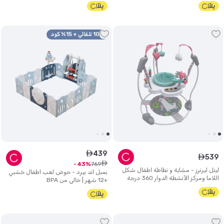
10% تلقائي + 15% كود
439
ê
539
ê
ê
769
43
ليتل ليرنرز - مشاية و نطاطة اطفال شكل
بمبل اند بيرد - حوض لعب اطفال خشبي
اللاما ومركز الأنشطة الدوار 360 درجة
+12 شهر | خالي من BPA