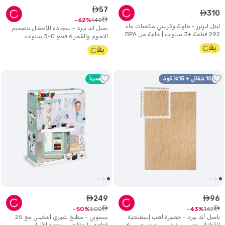
57
ê
310
ê
ê
149
62
ليتل ليرنرز - طاولة وكرسي مكعبات بناء
بمبل اند بيرد - سجادة للأطفال بتصميم
292 قطعة +3 سنوات | خالية من BPA
النجوم والقمر 6 قطع 0-3 سنوات
10% تلقائي + 15% كود
حصرياً
249
96
ê
ê
ê
ê
500
169
50
43
بامبل آند بيرد - حصيرة لعب إسفنجية
سموبي - مطبخ شيري التخيلي مع 25