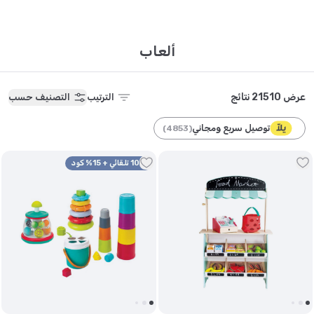
ألعاب
عرض 21510 نتائج
الترتيب
التصنيف حسب
توصيل سريع ومجاني
)
4853
(
10% تلقائي + 15% كود