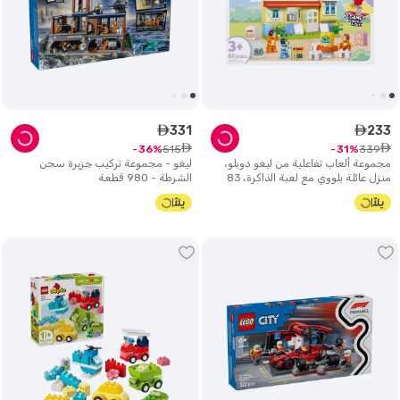
331
233
ê
ê
ê
ê
515
339
36
31
مجموعة ألعاب تفاعلية من ليغو دوبلو،
ليغو - مجموعة تركيب جزيرة سجن
منزل عائلة بلووي مع لعبة الذاكرة، 83
الشرطة - 980 قطعة
قطعة