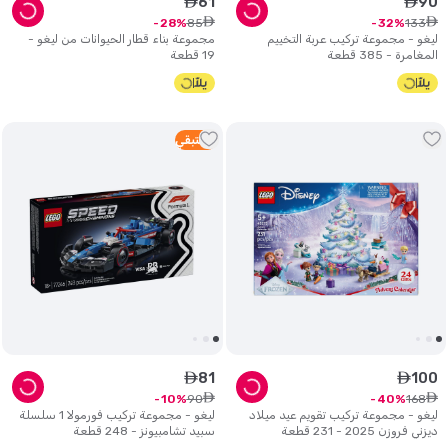
61
90
ê
ê
ê
ê
85
133
28
32
ليغو - مجموعة تركيب عربة التخييم
مجموعة بناء قطار الحيوانات من ليغو -
المغامرة - 385 قطعة
19 قطعة
2
متبقي
81
100
ê
ê
ê
ê
90
168
10
40
ليغو - مجموعة تركيب تقويم عيد ميلاد
ليغو - مجموعة تركيب فورمولا 1 سلسلة
ديزني فروزن 2025 - 231 قطعة
سبيد تشامبيونز - 248 قطعة