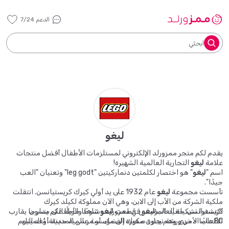
الدعم 7/24
ابحثي
ليغو
يقدم لكم متجر ممزورلد الإلكتروني لمستلزمات الأطفال أفضل منتجات
علامة
ليغو
التجارية العالمية الشهيرة!
اسم "
ليغو
" هو اختصار لكلمتين دنماركيتين "leg godt" وتعنيان "العب
جيدًا".
تأسست مجموعة
ليغو
عام 1932 على يد أولي كيرك كريستيانسن. انتقلت
ملكية الشركة من الأب إلى الابن، وهي الآن مملوكة لكيلد كيرك
اكتشفوا تشكيلة ألعاب
ليغو
كريستيانسن، حفيد المؤسس. قطعت
ليغو
في ممزورلد وشاهدوا أطفالكم ينسون
شوطًا طويلًا على مدار ما يقارب
الألعاب الأخرى وهم يبنون مكوك الفضاء، أو مرسى المدينة، أو الميناء.
80 عامًا - من ورشة نجارة صغيرة إلى مؤسسة عالمية حديثة، تُعد اليوم