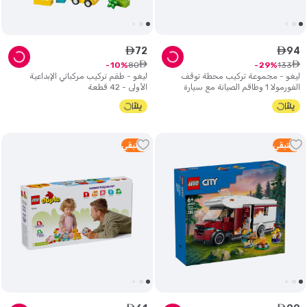
72
94
ê
ê
ê
ê
80
133
10
29
ليغو - مجموعة تركيب محطة توقف
ليغو - طقم تركيب مركباتي الإبداعية
الفورمولا 1 وطاقم الصيانة مع سيارة
الأولى - 42 قطعة
فيراري - أحمر - 322 قطعة
2
متبقي
1
متبقي