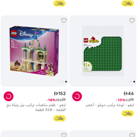
152
46
ê
ê
ê
ê
185
53
18
13
ليغو - لوحة تركيب دوبلو - أخضر
ليغو - طقم مكعبات تركيب بيل وتيانا مع
القلعة - 358 قطعة