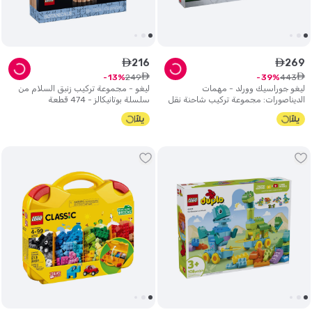
216
269
ê
ê
ê
ê
249
443
13
39
ليغو جوراسيك وورلد - مهمات
ليغو - مجموعة تركيب زنبق السلام من
الديناصورات: مجموعة تركيب شاحنة نقل
سلسلة بوتانيكالز - 474 قطعة
الألوصور - 588 قطعة