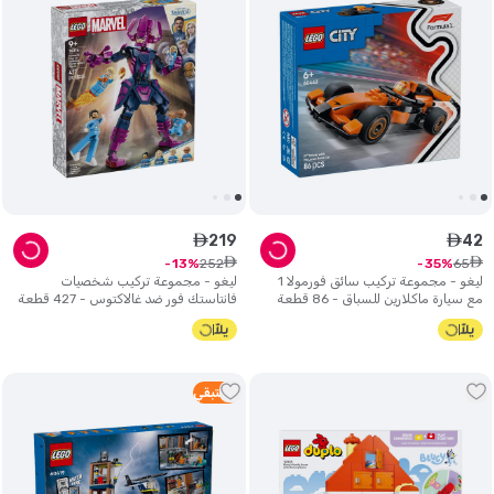
219
42
ê
ê
ê
ê
252
65
13
35
ليغو - مجموعة تركيب سائق فورمولا 1
ليغو - مجموعة تركيب شخصيات
مع سيارة ماكلارين للسباق - 86 قطعة
فانتاستك فور ضد غالاكتوس - 427 قطعة
3
متبقي