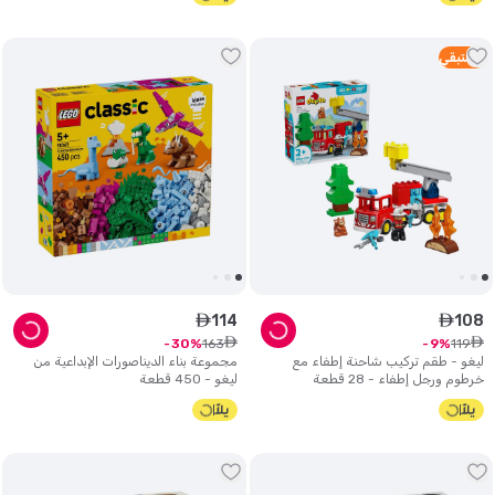
4
متبقي
114
108
ê
ê
ê
ê
163
119
30
9
ليغو - طقم تركيب شاحنة إطفاء مع
مجموعة بناء الديناصورات الإبداعية من
خرطوم ورجل إطفاء - 28 قطعة
ليغو - 450 قطعة