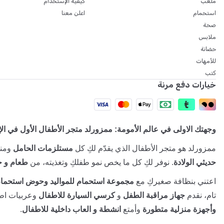
ملعب
كيفية الإستخدام
استحمام
اعلن معنا
صحة
ملابس
حضانة
للأمهات
كتب
خيارات دفع مرنة
وجهتك الاولى في عالم الأمومة: ممزورلد متجر الأطفال الأول في ال
ممزورلد هو متجر الأطفال الذي يقدّم لكِ كل
مستلزمات الحامل
ومنت
حديثي الولادة
. نوفر لكِ كل ما يخص نمو طفلكِ وتغذيته، من
طعام و ح
اعتني بنظافة صغيركِ مع
مجموعة استحمام للمواليد وحوض استحمام
تام، نقدم
جهاز مراقبة الطفل
و
كرسي السيارة للاطفال
وعربيات اطف
وأجهزة منزلية متطورة
وأمتع
انشطة و العاب داخلية للاطفال
.