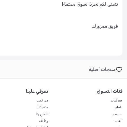
نتمنى لكم تجربة تسوق ممتعة!
فريق ممزورلد
منتجات أصلية
فئات التسوق
تعرفي علينا
حفاضات
من نحن
طعام
منتجاتنا
ســفـر
اتصلي بنا
ألعاب
وظائف