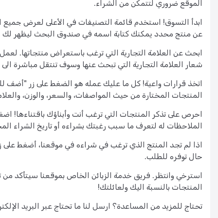
الموقع ضروري لتتمكن من الشراء.
ابدأ التسوق! استخدم قائمة التصنيفات في الأعلى لعرض جميع 
عن منتج محدد يمكنك كتابة اسمه في صندوق البحث ليظهر لك مبا
ابحث عن العلامة التجارية التي ترغب باستعراض منتجاتها. لعم
شعار العلامة التجارية التي تبحث عنها وسوف تنتقل مباشرة الى 
اتخذ قرارات واعية! كل ما عليك عمله هو الضغط على زر "أضف للم
المنتجات المختارة من حيث المواصفات، والسعر، والوزن، والعلامة
احرص على تذكر المنتجات التي ترغب أنت وأبناؤك باقتناءها! اض
الملاحظات له لتعرف ما سبب رغبتك بشراءه أو تاريخ الشراء الم
اذا لم تجد المنتج الذي ترغب في شراءه في موقعنا، أضغط عل
حال توفره للطلب.
استرخي وانتظر. فريق خدمة الزبائن الخاص بموقعنا سيتأكد من
المنتجات بالنسبة اليك ولعائلتك!
تحتاج للمزيد من المساعدة؟ ارسل لنا ما تحتاج عبر البريد الإلكت