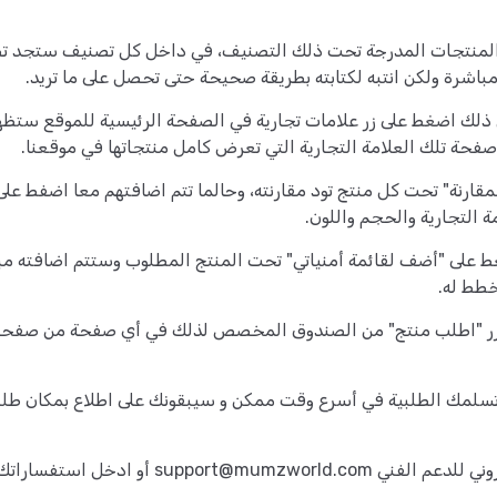
المنتجات المدرجة تحت ذلك التصنيف، في داخل كل تصنيف ستجد تصن
شرة ولكن انتبه لكتابته بطريقة صحيحة حتى تحصل على ما تريد.
ل ذلك اضغط على زر علامات تجارية في الصفحة الرئيسية للموقع ستظ
صفحة تلك العلامة التجارية التي تعرض كامل منتجاتها في موقعنا.
قارنة" تحت كل منتج تود مقارنته، وحالما تتم اضافتهم معا اضفط على
 التجارية والحجم واللون.
غط على "أضف لقائمة أمنياتي" تحت المنتج المطلوب وستتم اضافته مبا
خطط له.
ى زر "اطلب منتج" من الصندوق المخصص لذلك في أي صفحة من صفحا
 تسلمك الطلبية في أسرع وقت ممكن و سيبقونك على اطلاع بمكان طل
روني للدعم الفني
support@mumzworld.com
أو ادخل استفساراتك ا