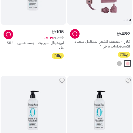
105
ê
489
ê
ê
132
20
كلارا - مصفف الشعر المتكامل متعدد
أوريجينال سبراوت - بلسم عميق - 354
الاستخدامات 6 في 1
مل