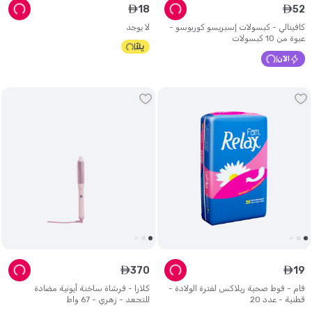
18
52
ê
ê
كافيتالي - كبسولات إسبريسو كوربوسو -
لا يوجد
عبوة من 10 كبسولات
الآن
370
19
ê
ê
فام - فوط صحية ريلاكس لفترة الولادة -
كلارا - فرشاة ساخنة أيونية مضادة
قطنية - عدد 20
للتجعد - زهري - 67 واط