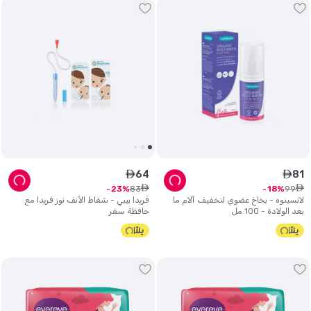
64
81
ê
ê
ê
ê
83
99
23
18
لانسينوه - بخاخ عضوي لتخفيف آلام ما
فريدا بيبي - شفاط الأنف نوز فريدا مع
بعد الولادة - 100 مل
حافظة سفر