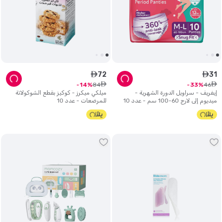
72
31
ê
ê
ê
ê
84
46
14
33
إيفريف - سراويل الدورة الشهرية -
ميلكي ميكرز - كوكيز بقطع الشوكولاتة
ميديوم إلى لارج 60-100 سم - عدد 10
للمرضعات - عدد 10