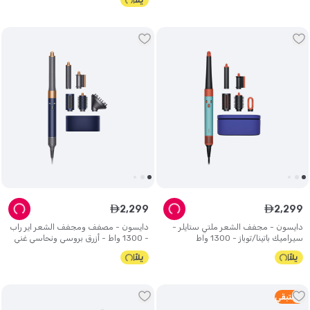
2
,
299
2
,
299
ê
ê
دايسون - مجفف الشعر ملتي ستايلر -
دايسون - مصفف ومجفف الشعر اير راب
سيراميك باتينا/توباز - 1300 واط
- 1300 واط - أزرق بروسي ونحاسي غني
4
متبقي