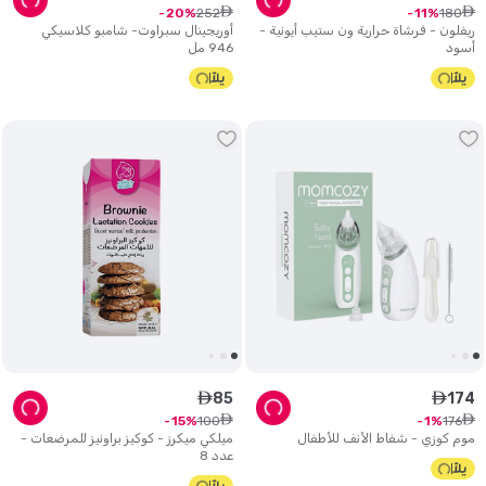
ê
ê
252
180
20
11
ريفلون - فرشاة حرارية ون ستيب أيونية -
أوريجينال سبراوت- شامبو كلاسيكي
أسود
946 مل
85
174
ê
ê
ê
ê
100
176
15
1
موم كوزي - شفاط الأنف للأطفال
ميلكي ميكرز - كوكيز براونيز للمرضعات -
عدد 8