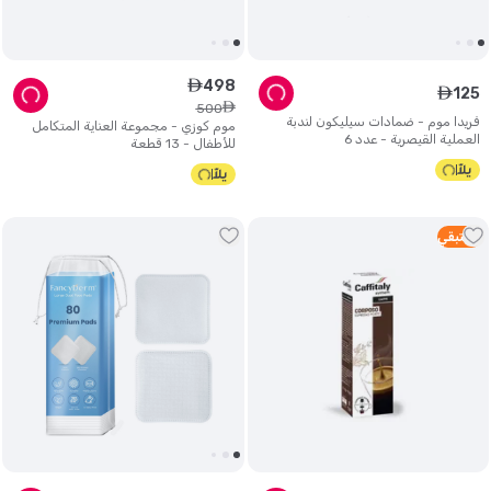
498
ê
125
ê
ê
500
فريدا موم - ضمادات سيليكون لندبة
موم كوزي - مجموعة العناية المتكامل
العملية القيصرية - عدد 6
للأطفال - 13 قطعة
5
متبقي