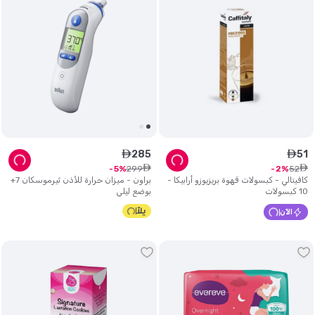
285
51
ê
ê
ê
ê
299
52
5
2
كافيتالي - كبسولات قهوة بريزيوزو أرابيكا -
براون - ميزان حرارة للأذن ثيرموسكان 7+
10 كبسولات
بوضع ليلي
الآن