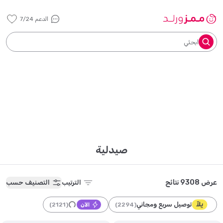
الدعم 7/24
ابحثي
صيدلية
عرض 9308 نتائج
الترتيب
التصنيف حسب
توصيل سريع ومجاني
)
2121
(
)
2294
(