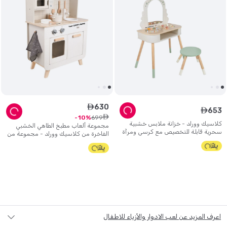
630
ê
653
ê
ê
699
10
كلاسيك وورلد - خزانة ملابس خشبية
مجموعة ألعاب مطبخ الطاهي الخشبي
سحرية قابلة للتخصيص مع كرسي ومرآة
الفاخرة من كلاسيك وورلد - مجموعة من
11 قطعة
اعرف المزيد عن لعب الادوار والأزياء للاطفال