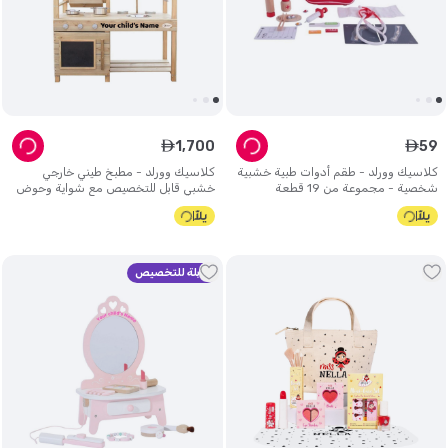
1
,
700
59
ê
ê
كلاسيك وورلد - طقم أدوات طبية خشبية
كلاسيك وورلد - مطبخ طيني خارجي
شخصية - مجموعة من 19 قطعة
خشبي قابل للتخصيص مع شواية وحوض
- بني
قابلة للتخصيص