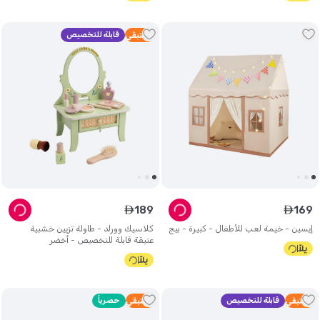
2
متبقي
قابلة للتخصيص
189
169
ê
ê
إيسين - خيمة لعب للأطفال - كبيرة - بيج
كلاسيك وورلد - طاولة تزيين خشبية
عتيقة قابلة للتخصيص - أخضر
5
متبقي
قابلة للتخصيص
5
متبقي
حصرياً