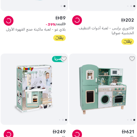
89
ê
202
ê
ê
146
39
فاكتوري برايس - لعبة أدوات التنظيف
بلاي غو - لعبة ماكينة صنع القهوة الأولى
الخشبية صوفيا
حصرياً
249
621
ê
ê