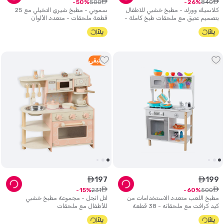
ê
ê
500
840
50
26
كلاسيك وورلد - مطبخ خشبي للاطفال
سموبي - مطبخ شيري التخيلي مع 25
بتصميم عتيق مع ملحقات طبخ كاملة -
قطعة ملحقات - متعدد الألوان
أخضر
1
متبقي
197
199
ê
ê
ê
ê
231
500
15
60
مطبخ اللعب متعدد الاستخدامات من
لتل انجل - مجموعة مطبخ خشبي
كيد كرافت مع ملحقاته - 38 قطعة
للأطفال مع ملحقات