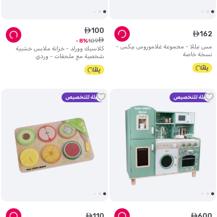
100
ê
162
ê
ê
109
8
مس نيللا - مجموعة غلاموروس بيكس -
كلاسيك وورلد - خزانة ملابس خشبية
نسخة خاصة
شخصية مع ملحقات - وردي
قابلة للتخصيص
قابلة للتخصيص
110
600
ê
ê