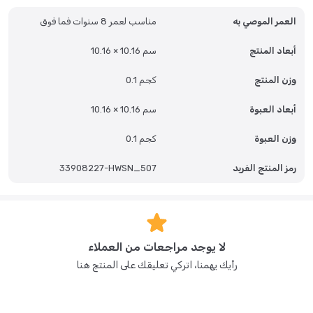
بدخول المزيد من الهواء وخروج الحرارة للحفاظ على درجة حرارة مريحة. من أبرز
العمر الموصي به
مناسب لعمر 8 سنوات فما فوق
ميزاتها تصميم حزام الفيلكرو الصامت المبتكر، الذي يمنع صوت الصرير المزعج
المعتاد في الأحزمة التقليدية، ويمنح شعورًا بالفخامة. تضمن هذه التقنية
المدروسة ملاءمة آمنة وقابلة للتعديل دون أي ضوضاء، مما يعزز تجربة
أبعاد المنتج
10.16 × 10.16 سم
المستخدم بشكل عام. تجمع قبعة سويفت بين المواد المتينة والميزات المتقدمة
للحصول على لمسة نهائية راقية.
وزن المنتج
0.1 كجم
أبعاد العبوة
10.16 × 10.16 سم
وزن العبوة
0.1 كجم
رمز المنتج الفريد
33908227-HWSN_507
لا يوجد مراجعات من العملاء
رأيك يهمنا، اتركي تعليقك على المنتج هنا