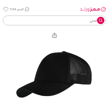
الدعم 7/24
ابحثي