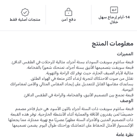
14-أيام إرجاع سهل
دفع آمن
منتجات أصلية فقط
خلال
معلومات المنتج
المميزات
قبعة سانثوم سويفت السوداء بستة أجزاء، مثالية للرحلات في الطقس الدافئ.
قبعة سويفت بتصميمها الأنيق بستة أجزاء، تمنحك شعورًا بالفخامة.
مثالية لأيام الصيف الحارة، حيث توفر لك الراحة والتهوية.
تقلل من صوت الاحتكاك لتجربة ارتداء أكثر متعة في الهواء الطلق.
يساعدك مقاسها القابل للتعديل على إيجاد المقاس المثالي والآمن لمغامراتك
اليومية.
قبعة تجمع بين التصميم الأنيق، والفخامة، والراحة في الطقس الدافئ.
الوصف
قبعة سانثوم سويفت ذات الستة أجزاء باللون الأسود هي خيار فاخر مصمم
خصيصًا لمن يقدرون الأناقة والعملية أثناء الأنشطة الخارجية. توفر هذه القبعة
ذات التصميم المتين والأجزاء الستة مظهرًا عصريًا مع تهوية ممتازة، مما يجعلها
الإكسسوار الأمثل للحفاظ على انتعاشك وراحتك طوال اليوم. يضمن تصميمها
الأسود الأنيق تناسقها مع أي زي كاجوال، مما يوفر حلاً عمليًا وعالي الجودة لنمط
نظرة عامة
الحياة النشط. بفضل تصميمها الخلفي الشبكي المزدوج، تسمح هذه القبعة