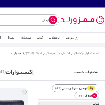
ابحثي
زي مُوحد
الحفلات
كتب
صيدلية
المنزل
أ
الصفحة الرئيسية
/
ملابس الاطفال والرضع
/
ملابس الأولاد (3-12)
/
إكسسوارات
إكسسوارات
التصنيف حسب
(247)
توصيل سريع ومجاني
)
42
(
عروض
)
85
(
%
فئات