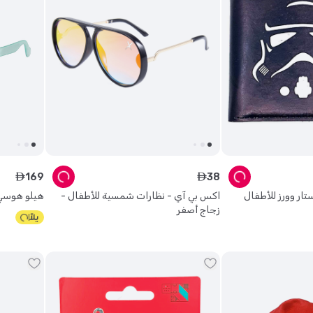
169
38
ê
ê
ر وورز للأطفال
اكس بي آي - نظارات شمسية للأطفال -
هيلو هوسي 
زجاج أصفر