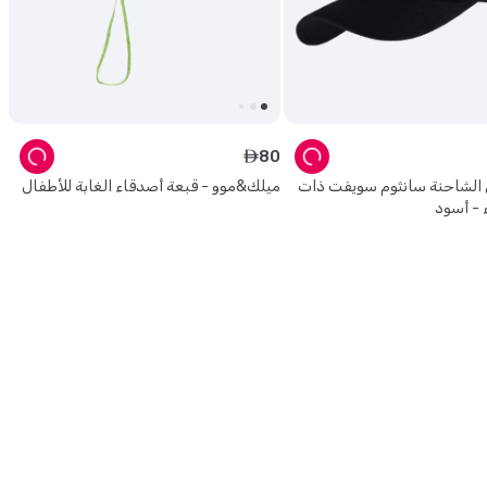
80
ê
 الشاحنة سانثوم سويفت ذات
ميلك&موو - قبعة أصدقاء الغابة للأطفال
 - أسود