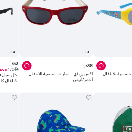
53
ê
38
ê
170
ê
69
 شمسية للأطفال -
اكس بي آي - نظارات شمسية للأطفال -
ليتل سول+
أحمر/أبيض
للأطفال كلي