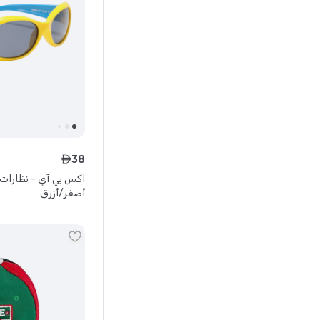
38
ê
اكس بي آي - نظارات
أصفر/أزرق