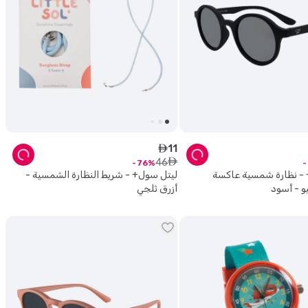
11
ê
46
ê
76
 - نظارة شمسية عاكسة
ليتل سول+ - شريط النظارة الشمسية -
و - أسود
أزرق ثلجي