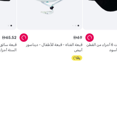
65
.
52
69
ê
ê
قبعة سانثوم تارتو ذات 6 أجزاء من القطن
قبعة الفتاة - قبعة للأطفال - ديناصور
قبعة سائق
أسود
أبيض
الستة أجزاء