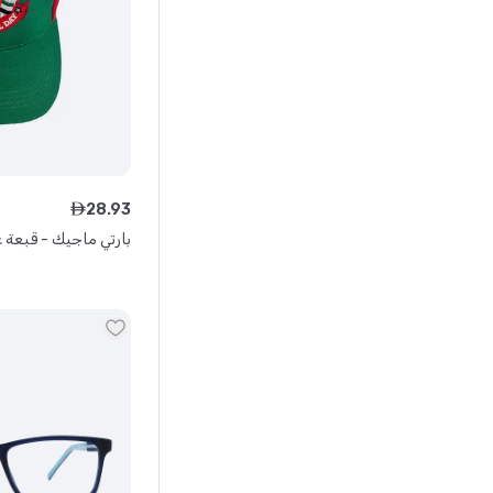
28
.
93
ê
بارتي ماجيك - قبعة ع