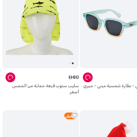
80
ê
- نظارة شمسية ميني - جيري
سليب ستوب قبعة حماية من الشمس
أصفر
1
متبقي