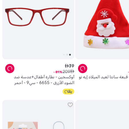
39
ê
209
ê
81
 قبعة سانتا لعيد الميلاد إيه تو
أوكسجين - نظارة أطفال+عدسة ضد
الضوء الأزرق - 6655 - سي9 - أحمر