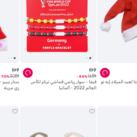
9
9
ê
ê
30
16
ê
ê
70
44
ا لعيد الميلاد إيه تو
فيفا - سوار رياضي قماشي ترتلز لكأس
ستار بيبيز -
العالم 2022 - ألمانيا
زي مزينة