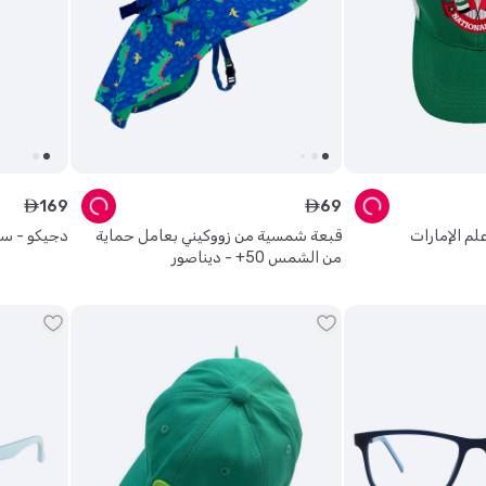
169
69
ê
ê
لم الإمارات
قبعة شمسية من زووكيني بعامل حماية
دجيكو - سا
من الشمس 50+ - ديناصور