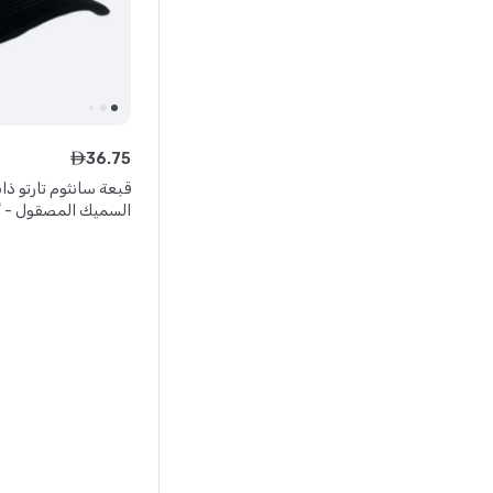
36
.
75
ê
السميك المصقول - 