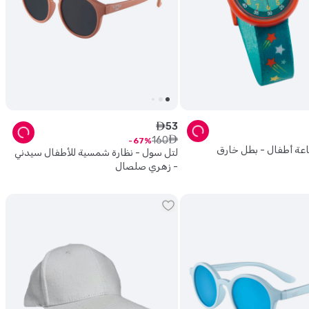
53
ê
160
ê
67
عة أطفال - بطل خارق
لتل سول - نظارة شمسية للأطفال سيدني
- زهري صلصال