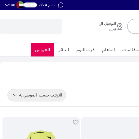
English
الدعم 7/24
UAE
التوصيل الى
دبي
حفاضات
الطعام
غرف النوم
التنقّل
العروض
الترتيب حسب
الموصى به