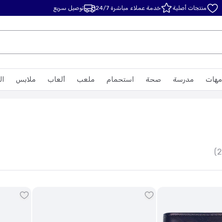
منتجات أصلية
خدمة عملاء مباشرة 24/7
توصيل سريع
مهات
مدرسة
صحة
استحمام
ملعب
ألعاب
ملابس
ال