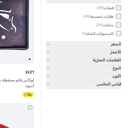
قبعات
)
88
(
نظارات شمسية
)
88
(
ساعات
)
28
(
اكسسوارات الشتاء
)
7
(
السعر
الأعمار
العلامات التجارية
النوع
21
ê
اللون
لوكاس فلم محفظة ستا
قياس الملابس
أسود