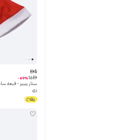
5
ê
16
ê
69
ستار بيبيز - قبعة سانت
زي