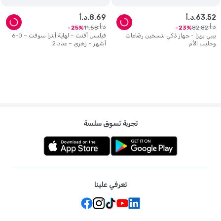
52
.
63
د.أ.
69
.
8
د.أ.
د.أ.
د.أ.
11
.
58
82
.
82
25
23
بيبي بريزا - جهاز ذكي لتسخين رضّاعات
فيلبس أفنت – لهاية ألترا سوفت – 0-6
وحليب الأم
أشهر – زهري – عدد 2
تجربة تسوق سلسة
تعرفي علينا