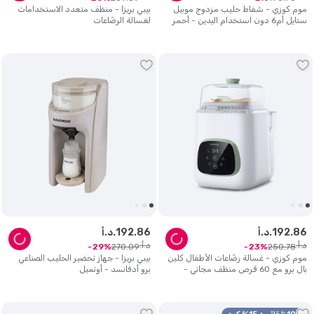
موم كوزي - شفاط حليب مزدوج موبيل
بيبي بريزا - منظف متعدد الاستخدامات
ستايل أم6 دون استخدام اليدين - أحمر
لغسالة الرضّاعات
داكن
86
.
192
د.أ.
86
.
192
د.أ.
د.أ.
د.أ.
270
.
09
250
.
78
29
23
موم كوزي - غسالة رضّاعات الأطفال كلين
بيبي بريزا - جهاز تحضير الحليب الصناعي
بال برو مع 60 قرص منظف مجاني -
برو أدفانسد - أوتميل
أبيض