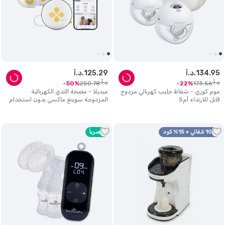
95
.
134
د.أ.
29
.
125
د.أ.
د.أ.
د.أ.
250
.
78
173
.
56
50
22
موم كوزي - شفاط حليب كهربائي مزدوج
ميديلا - مضخة الثدي الكهربائية
قابل للارتداء أم5
المزدوجة سوينغ ماكسي بدون استخدام
اليدين مع شاحن USB
10% تلقائي + 15% كود
حصرياً