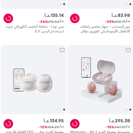
98
.
83
د.أ.
14
.
135
د.أ.
د.أ.
د.أ.
212
.
56
202
.
71
36
59
بيور إليمنتس - جهاز تحضير رضاعات
بيبي بودا - شفاط الحليب الكهربائي بدون
الأطفال الأوتوماتيكي الفوري بنظام
استخدام اليدين 2.0
التنظيف الذاتي
38
.
295
د.أ.
95
.
134
د.أ.
د.أ.
د.أ.
154
.
25
347
.
31
13
15
مجموعة مضخة الثدي Momcozy - Air 1
مضخة الثدي يوفي - E20 القابلة للارتداء