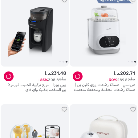
10% تلقائي + 15% كود
71
.
202
د.أ.
48
.
231
د.أ.
د.أ.
د.أ.
308
.
89
289
.
59
25
30
غرونسي - غسالة رضّاعات إيزي كلين برو |
بيبي بريزا - موزع تركيبة الحليب فورمولا
غسالة رضّاعات معقمة ومجففة متعددة
برو المتقدم بتقنية واي فاي
الاستخدامات