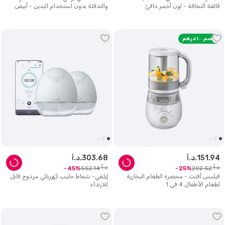
فائقة النحافة - لون أحمر دافئ
والتدفئة بدون استخدام اليدين - أبيض
خصم ١٠٠ درهم
94
.
151
د.أ.
68
.
303
د.أ.
د.أ.
د.أ.
552
.
14
202
.
52
45
25
فيلبس أفنت - محضرة الطعام البخارية
إيلفي- شفاط حليب كهربائي مزدوج قابل
لطعام الأطفال 4 في 1
للارتداء