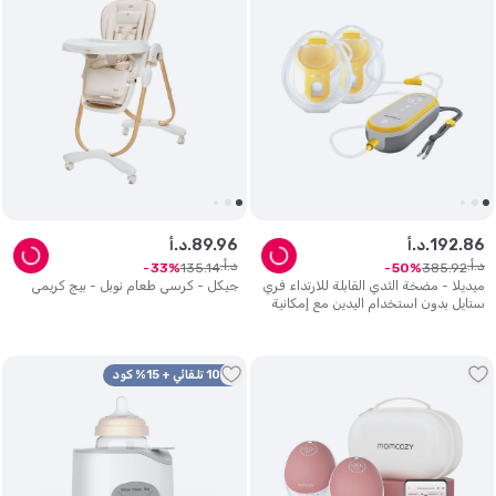
86
.
192
د.أ.
96
.
89
د.أ.
د.أ.
د.أ.
135
.
14
385
.
92
33
50
ميديلا - مضخة الثدي القابلة للارتداء فري
جيكل - كرسي طعام نوبل - بيج كريمي
ستايل بدون استخدام اليدين مع إمكانية
الاتصال بالتطبيق
10% تلقائي + 15% كود