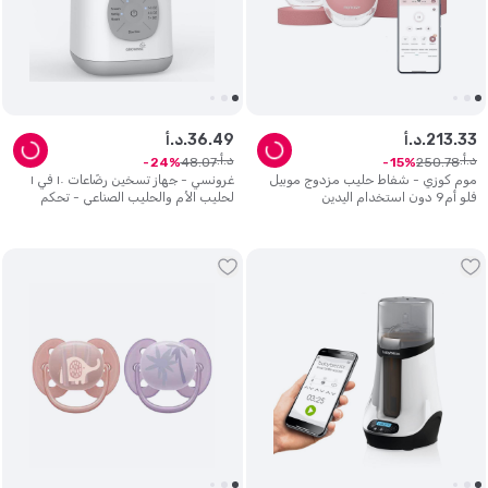
33
.
213
د.أ.
49
.
36
د.أ.
د.أ.
د.أ.
48
.
07
250
.
78
24
15
موم كوزي - شفاط حليب مزدوج موبيل
غرونسي - جهاز تسخين رضّاعات ١٠ في ١
فلو أم9 دون استخدام اليدين
لحليب الأم والحليب الصناعي - تحكم
ذكي في درجة الحرارة