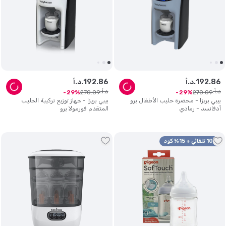
86
.
192
د.أ.
86
.
192
د.أ.
د.أ.
د.أ.
270
.
09
270
.
09
29
29
بيبي بريزا - محضرة حليب الأطفال برو
بيبي بريزا - جهاز توزيع تركيبة الحليب
أدفانسد - رمادي
المتقدم فورمولا برو
10% تلقائي + 15% كود