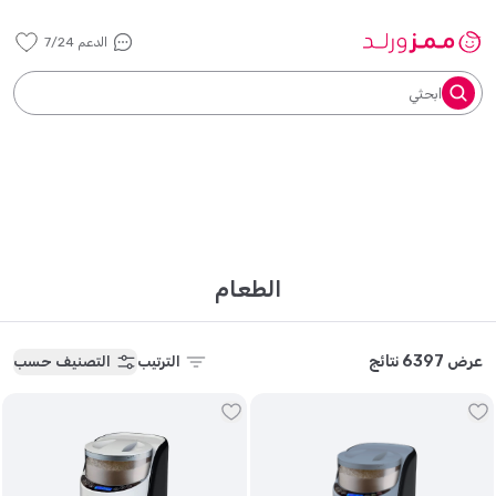
الدعم 7/24
ابحثي
الطعام
عرض 6397 نتائج
الترتيب
التصنيف حسب