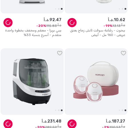
62
.
10
د.أ.
47
.
92
د.أ.
د.أ.
د.أ.
115
.
83
13
.
13
20
19
بيجون - رضّاعة سوفت تاتش زجاج بعنق
بيبي بريزا - معقم ومجفف بخطوة واحدة
عريض - 160 مل - أبيض
متقدم - أسرع بنسبة 33%
27
.
187
د.أ.
48
.
231
د.أ.
د.أ.
د.أ.
289
.
59
190
.
93
20
2