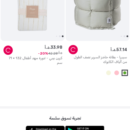
98
.
33
د.أ.
14
.
57
د.أ.
د.أ.
42
.
28
20
سيبرا - بطانة حاجز السرير نصف الطول
كرين بيبي - تنورة مهد أطفال 132 × 71
من ألياف الكابوك
سم
تجربة تسوق سلسة