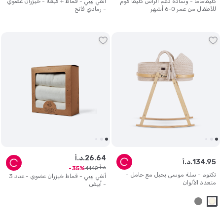
كليفاماما - وسادة دعم الرأس كليفا فوم
أنفي بيبي - قماط + قبعة - خيزران عضوي
للأطفال من عمر 0-6 أشهر
- رمادي فاتح
64
.
26
د.أ.
95
.
134
د.أ.
د.أ.
41
.
12
35
تكنوم - سلة موسى بحبل مع حامل -
أنفي بيبي - قماط خيزران عضوي - عدد 3
متعدد الألوان
- أبيض