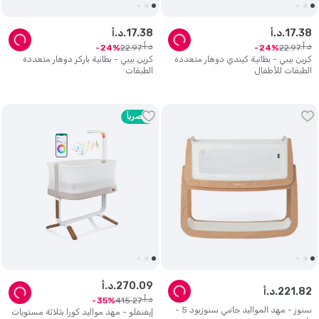
38
.
17
د.أ.
38
.
17
د.أ.
د.أ.
د.أ.
22
.
97
22
.
97
24
24
كرين بيبي - بطانية كيندي دوهار متعددة
كرين بيبي - بطانية باركر دوهار متعددة
الطبقات للأطفال
الطبقات
حصرياً
09
.
270
د.أ.
82
.
221
د.أ.
د.أ.
415
.
27
35
سنوز - مهد المواليد جانبي سنوزبود 5 -
إيفنفلو - مهد مواليد كورا بثلاثة مستويات