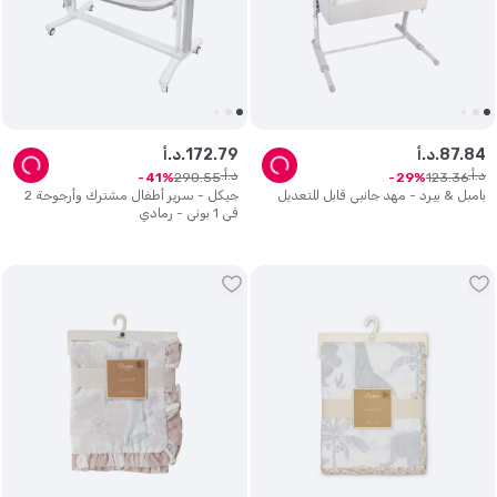
84
.
87
د.أ.
79
.
172
د.أ.
د.أ.
د.أ.
290
.
55
123
.
36
41
29
بامبل & بيرد - مهد جانبي قابل للتعديل
جيكل - سرير أطفال مشترك وأرجوحة 2
في 1 بوني - رمادي