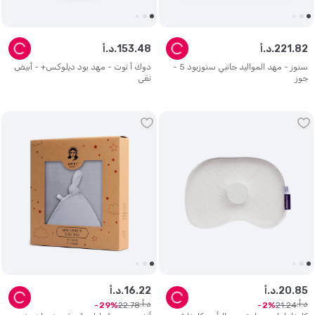
82
.
221
د.أ.
48
.
153
د.أ.
سنوز - مهد المواليد جانبي سنوزبود 5 -
دوك أ توت - مهد بود ديلوكس+ - أبيض
جوز
نقي
85
.
20
د.أ.
22
.
16
د.أ.
د.أ.
د.أ.
22
.
78
21
.
24
29
2