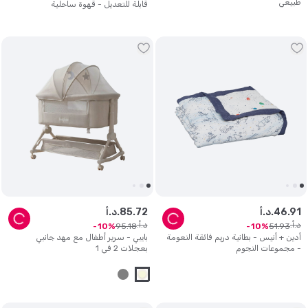
طبيعي
قابلة للتعديل - قهوة ساحلية
91
.
46
د.أ.
72
.
85
د.أ.
د.أ.
د.أ.
95
.
18
51
.
93
10
10
أدين + أنيس - بطانية دريم فائقة النعومة
بايبي - سرير أطفال مع مهد جانبي
- مجموعات النجوم
بعجلات 2 في 1