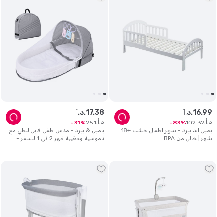
99
.
16
د.أ.
38
.
17
د.أ.
د.أ.
د.أ.
25
.
1
102
.
32
31
83
بمبل اند بيرد - سرير اطفال خشب +18
بامبل & بيرد - مدس طفل قابل للطي مع
شهر | خالي من BPA
ناموسية وحقيبة ظهر 2 في 1 للسفر -
رمادي