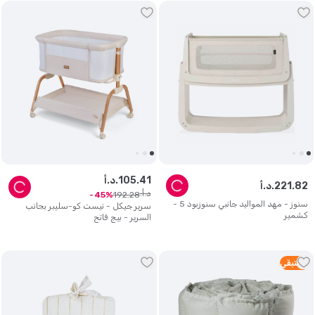
41
.
105
د.أ.
82
.
221
د.أ.
د.أ.
192
.
28
45
سنوز - مهد المواليد جانبي سنوزبود 5 -
سرير جيكل - نيست كو-سليبر بجانب
كشمير
السرير - بيج فاتح
2
متبقي