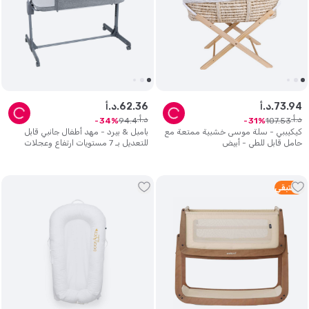
94
.
73
د.أ.
36
.
62
د.أ.
د.أ.
د.أ.
94
.
4
107
.
53
34
31
كيكيببي - سلة موسى خشبية ممتعة مع
بامبل & بيرد - مهد أطفال جانبي قابل
حامل قابل للطي - أبيض
للتعديل بـ 7 مستويات ارتفاع وعجلات
قفل - رمادي
3
متبقي