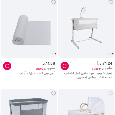
24
.
71
د.أ.
58
.
11
د.أ.
د.أ.
د.أ.
15
.
44
142
.
86
25
50
بامبل & بيرد - مهد جانبي قابل للتعديل
أنفي بيبي قماط خيزران أبيض
مع عجلات - رمادي (حصري)