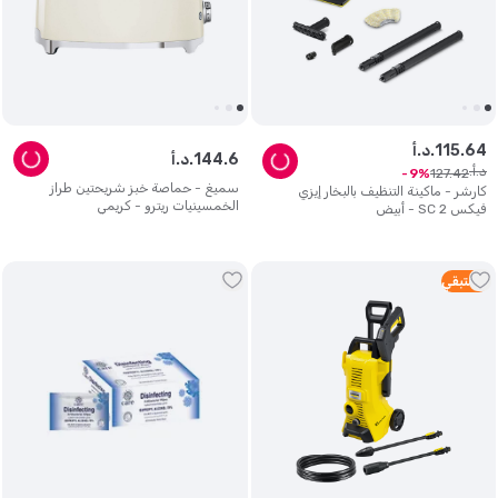
64
.
115
د.أ.
6
.
144
د.أ.
د.أ.
127
.
42
9
سميغ - حماصة خبز شريحتين طراز
كارشر - ماكينة التنظيف بالبخار إيزي
الخمسينيات ريترو - كريمي
فيكس SC 2 - أبيض
4
متبقي