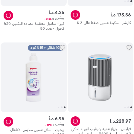
25
.
4
د.أ.
56
.
173
د.أ.
د.أ.
4
.
63
8
كارشر - ماكينة غسيل ضغط عالي K 3
كير - مناديل معقمة مضادة للبكتيريا 70%
كحول - عدد 50
10% تلقائي + 15% كود
95
.
6
د.أ.
97
.
228
د.أ.
د.أ.
7
.
53
8
فيلبس - جهاز تنقية وترطيب الهواء الذكي
بيجون - سائل غسيل ملابس الأطفال -
2 في 1 سلسلة 3400 - رمادي وأبيض -