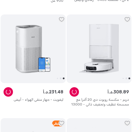
900 مل
3.2 لتر
89
.
308
د.أ.
48
.
231
د.أ.
دريم - مكنسة روبوت دي 20 ألترا مع
ليفويت - جهاز منقي الهواء - أبيض
ممسحة تنظيف وتجفيف ذاتي - 13000
باسكال - ضمان سنتين
1
متبقي