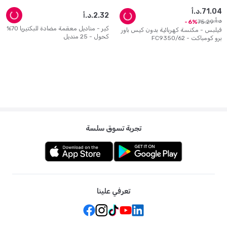
04
.
71
د.أ.
32
.
2
د.أ.
د.أ.
75
.
29
6
كير - مناديل معقمة مضادة للبكتيريا 70%
فيلبس - مكنسة كهربائية بدون كيس باور
كحول - 25 منديل
برو كومباكت - FC9350/62
تجربة تسوق سلسة
تعرفي علينا