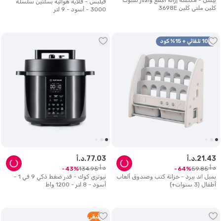
بيسل - مكنسة إزالة البقع والآثار سبوت
فيلبس - قلاية هوائية بسلتين سلسلة
كلين ملتي كلين 3698E
3000 - أسود - 9 لتر
10% تلقائي + 15% كود
43
.
21
د.أ.
03
.
77
د.أ.
د.أ.
د.أ.
134
.
95
59
.
85
43
64
بمبل اند بيرد - خزانة كتب وصندوق ألعاب
نيوتري كوك - قدر ضغط ذكي 9 في 1 -
أطفال (3 سنوات+)
أسود - 8 لتر - 1200 واط
1
متبقي