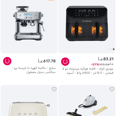
21
.
83
د.أ.
78
.
617
د.أ.
د.أ.
193
.
06
57
سايج - ماكينة قهوة ذا باريستا برو -
نيوتري كوك - قلاية هوائية مزدوجة دو 2
ستانلس ستيل مصقول
فيجين - 8.5 لتر - 2400 واط - أسود