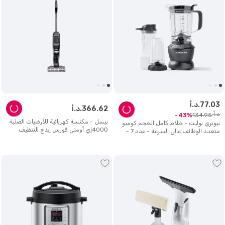
03
.
77
د.أ.
62
.
366
د.أ.
د.أ.
134
.
95
43
بيسل - مكنسة كهربائية للأرضيات الصلبة
نيوتري بوليت - خلاط كامل الحجم كومبو
4000إي أومني فورس إيدج للتنظيف
متعدد الوظائف عالي السرعة - عدد 7 -
الرطب والجاف - أسود
1000 واط