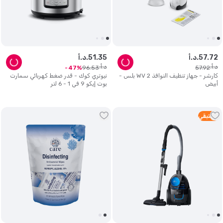
72
.
57
د.أ.
35
.
51
د.أ.
د.أ.
د.أ.
96
.
53
57
.
92
47
كارشر - جهاز تنظيف النوافذ WV 2 بلس -
نيوتري كوك - قدر ضغط كهربائي سمارت
أبيض
بوت إيكو 9 في 1 - 6 لتر
3
متبقي