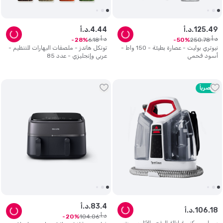
49
.
125
د.أ.
44
.
4
د.أ.
د.أ.
د.أ.
6
.
18
250
.
78
28
50
نيوتري بوليت - عصارة بطيئة - 150 واط -
تونكل هاندز - ملصقات البهارات للتنظيم -
أسود فحمي
عربي وإنجليزي - عدد 85
حصرياً
4
.
83
د.أ.
18
.
106
د.أ.
د.أ.
104
.
06
20