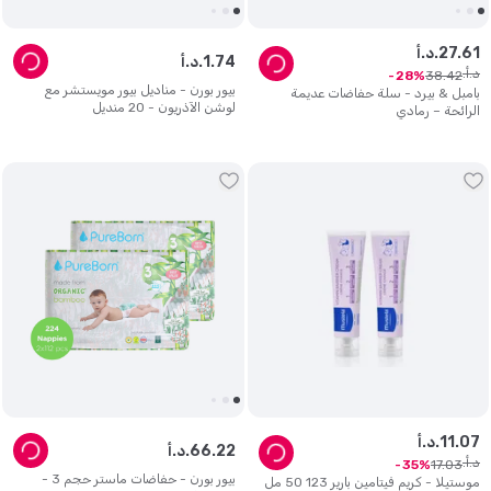
61
.
27
د.أ.
74
.
1
د.أ.
د.أ.
38
.
42
28
بيور بورن - مناديل بيور مويستشر مع
بامبل & بيرد - سلة حفاضات عديمة
لوشن الآذريون - 20 منديل
الرائحة – رمادي
07
.
11
د.أ.
22
.
66
د.أ.
د.أ.
17
.
03
35
بيور بورن - حفاضات ماستر حجم 3 -
موستيلا - كريم فيتامين بارير 123 50 مل