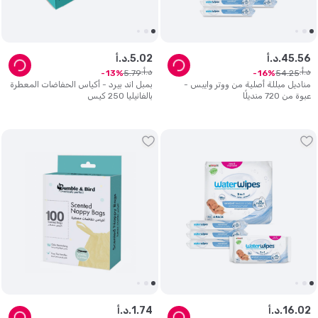
56
.
45
د.أ.
02
.
5
د.أ.
د.أ.
د.أ.
5
.
79
54
.
25
13
16
مناديل مبللة أصلية من ووتر وايبس -
بمبل اند بيرد - أكياس الحفاضات المعطرة
عبوة من 720 منديلًا
بالفانيليا 250 كيس
02
.
16
د.أ.
74
.
1
د.أ.