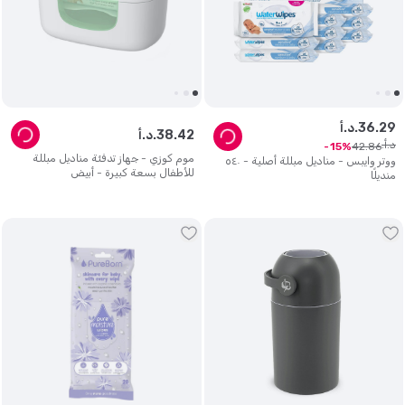
29
.
36
د.أ.
42
.
38
د.أ.
د.أ.
42
.
86
15
موم كوزي - جهاز تدفئة مناديل مبللة
ووتر وايبس - مناديل مبللة أصلية - ٥٤٠
للأطفال بسعة كبيرة - أبيض
منديلًا