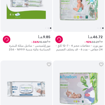
72
.
46
د.أ.
85
.
9
د.أ.
د.أ.
د.أ.
15
.
44
55
.
21
36
15
بيور بورن - حفاضات حجم 4 - 7-12 كلغ -
بيور إيلمينتس - مناديل مبللة للبشرة
24 حفاض - عدد 6 - قد يختلف التصميم
الحساسة مائية بنسبة 99.9% - 256
منديل.