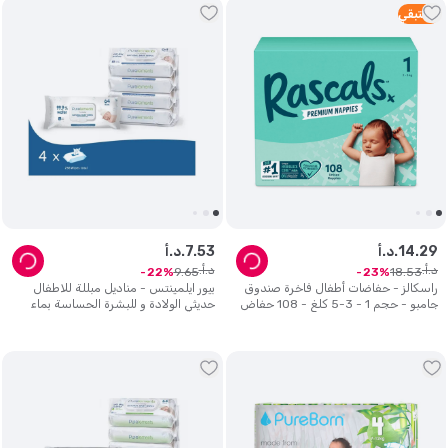
2
متبقي
29
.
14
د.أ.
53
.
7
د.أ.
د.أ.
د.أ.
9
.
65
18
.
53
22
23
راسكالز - حفاضات أطفال فاخرة صندوق
بيور ايلمينتس - مناديل مبللة للاطفال
جامبو - حجم 1 - 3-5 كلغ - 108 حفاض
حديثي الولادة و للبشرة الحساسة بماء
نقي 99.9% - عبوة من 4