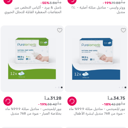
د.أ.
د.أ.
3
.
86
19
.
88
55
19
ووتر وايبس - مناديل مبللة أصلية - ٢٤٠
بامبل & بيرد - أكياس التخلص من
منديل
الحفاضات المعطرة القابلة للتحلل الحيوي
- عبوة من 100 كيس
75
.
34
د.أ.
28
.
31
د.أ.
د.أ.
د.أ.
38
.
42
42
.
28
19
18
بيور ايلمينتس - مناديل مبللة 99.9% ماء
بيور ايلمينتس - مناديل مبللة 99.9% ماء
- عبوة من 768 منديل لبشرة الأطفال
بخلاصة الصبار - عبوة من 768 منديل
حديثي الولادة والحساسة
لبشرة الأطفال حديثي الولادة والحساسة