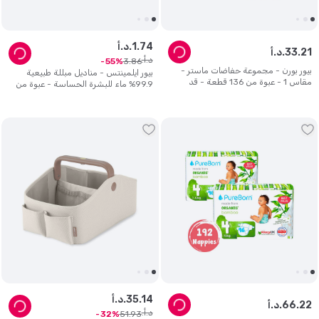
74
.
1
د.أ.
21
.
33
د.أ.
د.أ.
3
.
86
55
بيور بورن - مجموعة حفاضات ماستر -
بيور ايلمينتس - مناديل مبللة طبيعية
مقاس 1 - عبوة من 136 قطعة - قد
99.9% ماء للبشرة الحساسة - عبوة من
يختلف التصميم
64 منديل
14
.
35
د.أ.
22
.
66
د.أ.
د.أ.
51
.
93
32