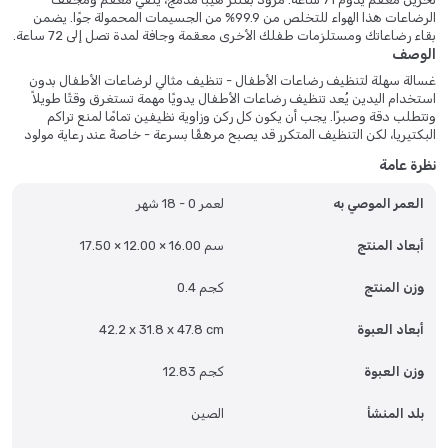
الرضاعات هذا الهواء للتخلص من 99.9% من الجسيمات المحمولة جوًا. يضمن
بقاء رضاعاتك ومستلزمات طفلك الأخرى معقمة وجافة لمدة تصل إلى 72 ساعة.
الوصف
غسالة سهلة لتنظيف رضاعات الأطفال - تنظيف مثالي لرضاعات الأطفال بدون
استخدام اليدين يُعد تنظيف رضاعات الأطفال يدويًا مهمة تستغرق وقتًا طويلاً
وتتطلب دقة وصبرًا. يجب أن يكون كل ركن وزاوية نظيفين تمامًا لمنع تراكم
البكتيريا، لكن التنظيف المتكرر قد يصبح مرهقًا بسرعة - خاصةً عند رعاية مولود
جديد. تُحوّل غسالة "إيفورت" لتنظيف الرضاعات هذه المهمة اليومية إلى عملية
نظرة عامة
آلية بدون استخدام اليدين، حيث توفر تنظيفًا عميقًا بأقل جهد منك. تنظيف آلي
للآباء المشغولين صُممت هذه الغسالة الصغيرة مع مراعاة أساليب التربية
العمر الموصي به
لعمر 0 - 18 شهر
العصرية، وهي تتولى مهمة تنظيف الرضاعات الشاقة. ما عليك سوى تعبئة
رضاعاتك، وإضافة كمية محددة من الماء ومحلول التنظيف، والضغط على زر، ودع
الغسالة تتولى الباقي. أثناء عملها، يمكنك التركيز على الرضاعة، أو تهدئته، أو قضاء
أبعاد المنتج
17.50 × 12.00 × 16.00 سم
وقت ممتع مع طفلك. تقنية ذراع الرش الدوارة بزاوية 360 درجة يتميز نظام
الغسيل بأذرع رش دوارة عالية الضغط تستهدف كل زاوية داخل الرضاعة. يضمن
وزن المنتج
0.4 كجم
هذا إزالة جميع الرواسب - سواءً كانت حليبًا أو حليبًا صناعيًا أو عصيرًا - تمامًا،
حتى من الأماكن التي يصعب الوصول إليها. لا داعي للقلق بشأن التراكمات الخفية
أبعاد العبوة
42.2 x 31.8 x 47.8 cm
التي قد تؤثر على النظافة.
تنظيف لطيف وفعال دورات الغسيل مُعايرة بعناية لتكون قوية على الرواسب
وزن العبوة
12.83 كجم
ولطيفة على الرضاعات والملحقات. سواءً كنتِ تستخدمين أدوات تغذية
بلاستيكية أو زجاجية أو سيليكونية، توفر الغسالة تنظيفًا شاملًا دون خدش أو
بلد المنشأ
الصين
إتلاف المواد. سعة متعددة الأغراض صُممت الحجرة الداخلية لاستيعاب عدة
رضاعات وحلمات وأغطية وملحقات تغذية أخرى في دورة واحدة. هذا يجعلها