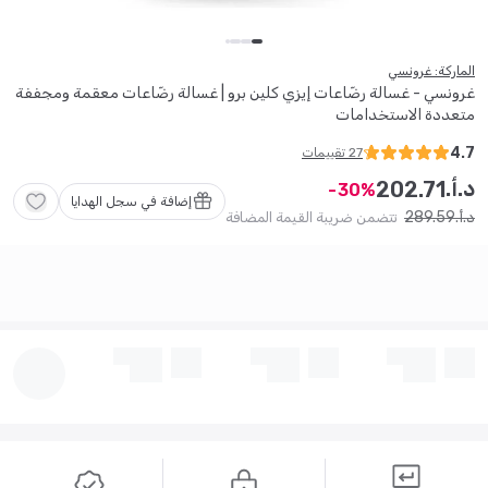
الماركة: غرونسي
غرونسي - غسالة رضّاعات إيزي كلين برو | غسالة رضّاعات معقمة ومجففة
متعددة الاستخدامات
4.7
27
تقييمات
د.أ.
202
.
71
30
إضافة في سجل الهدايا
289
.
59
د.أ.
تتضمن ضريبة القيمة المضافة