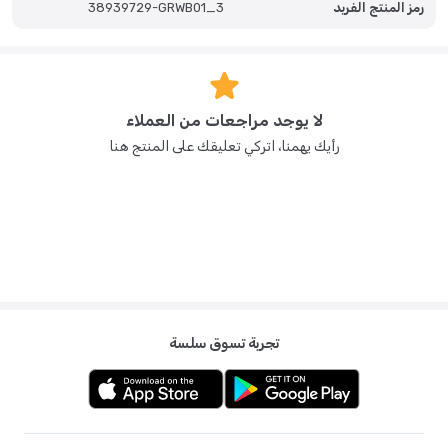
رمز المنتج الفريد
38939729-GRWB01_3
مثالية للتنظيف بكميات كبيرة بعد يوم من الرضاعة أو لتحضير مجموعة كاملة من
الرضاعات للحضانة أو السفر. موفر للطاقة والمياه صُمم منظف الرضاعات
"إيفورتليس" ليستخدم ماءً وطاقة أقل من طرق الغسيل اليدوي التقليدية، مما
يجعله خيارًا صديقًا للبيئة للأسر التي تهتم بنظافتها. على الرغم من كفاءته، إلا أنه لا
يُساوم أبدًا على قوة التنظيف. تصميم صغير الحجم، سهل التنظيف بفضل حجمه
الصغير الذي يناسب معظم أسطح العمل بشكل مريح، يُعد هذا الجهاز مثاليًا
لا يوجد مراجعات من العملاء
للمطابخ بجميع أحجامها. يندمج مظهره الأنيق والعصري بسلاسة مع منزلك دون
أن يُسبب أي فوضى. سهولة الصيانة يُسهل الحفاظ على نظافة الجهاز. السلة
رأيك يهمنا، اتركي تعليقك على المنتج هنا
الداخلية وأذرع الرش قابلة للإزالة وآمنة للغسل في غسالة الأطباق، بينما يُمكن
شطف خزان المياه لمنع تراكم المعادن. هذا يضمن أداءً ونظافةً طويلي الأمد. آمن
على صحة طفلك مصنوع من مواد خالية من مادة البيسفينول أ، صالحة للطعام،
كل سطح يلامس الرضاعات آمن لطفلك. تضمن دورات التنظيف الدقيقة
وتصميمه الصحي خروج أدوات الرضاعة جاهزة للاستخدام الفوري أو التعقيم.
لماذا يُحبه الآباء؟ عملية تنظيف بدون استخدام اليدين تمامًا. ذراع رش بزاوية 360
درجة يصل إلى كل إنش من الرضاعات والملحقات. يوفر الوقت خلال أوقات
الرضاعة المزدحمة. صديق للبيئة مع استهلاك أقل للمياه والطاقة. صغير الحجم
وسهل التخزين عند عدم الاستخدام. غسالة الرضاعات سهلة الاستخدام تمنح
الآباء فرصة الاستمتاع بوقتهم دون التضحية بالنظافة أو السلامة. إنها الحل الأمثل
لمن يرغبون في تنظيف أدوات الرضاعة تمامًا دون أي عناء.
تجربة تسوق سلسة