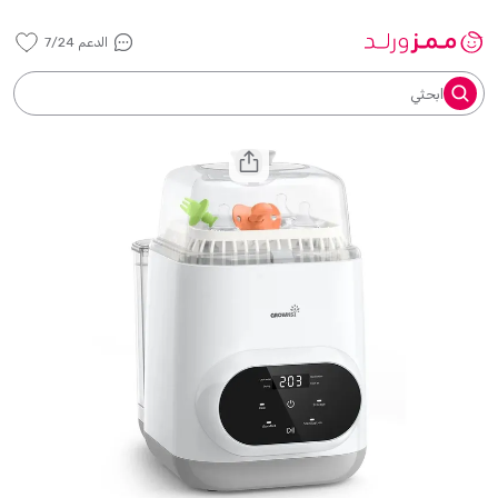
الدعم 7/24
ابحثي