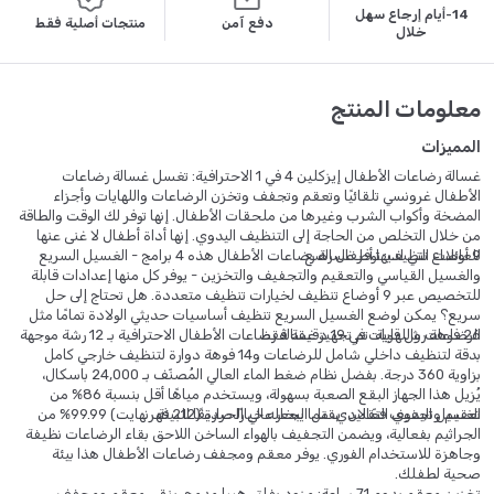
14-أيام إرجاع سهل
دفع آمن
منتجات أصلية فقط
خلال
معلومات المنتج
المميزات
غسالة رضاعات الأطفال إيزكلين 4 في 1 الاحترافية: تغسل غسالة رضاعات
الأطفال غرونسي تلقائيًا وتعقم وتجفف وتخزن الرضاعات واللهايات وأجزاء
المضخة وأكواب الشرب وغيرها من ملحقات الأطفال. إنها توفر لك الوقت والطاقة
من خلال التخلص من الحاجة إلى التنظيف اليدوي. إنها أداة أطفال لا غنى عنها
للعائلات التي لديها أطفال رضع.
9 أوضاع تنظيف: توفر غسالة رضاعات الأطفال هذه 4 برامج - الغسيل السريع
والغسيل القياسي والتعقيم والتجفيف والتخزين - يوفر كل منها إعدادات قابلة
للتخصيص عبر 9 أوضاع تنظيف لخيارات تنظيف متعددة. هل تحتاج إلى حل
سريع؟ يمكن لوضع الغسيل السريع تنظيف أساسيات حديثي الولادة تمامًا مثل
الرضاعات واللهايات في 19 دقيقة فقط.
26 فوهة رش قوية: تم تجهيز غسالة رضاعات الأطفال الاحترافية بـ 12 رشة موجهة
بدقة لتنظيف داخلي شامل للرضاعات و14 فوهة دوارة لتنظيف خارجي كامل
بزاوية 360 درجة. بفضل نظام ضغط الماء العالي المُصنّف بـ 24,000 باسكال،
يُزيل هذا الجهاز البقع الصعبة بسهولة، ويستخدم مياهًا أقل بنسبة 86% من
الغسيل اليدوي التقليدي، مما يجعله خيارًا صديقًا للبيئة.
تعقيم وتجفيف فعّالان: يقتل البخار عالي الحرارة (212 فهرنهايت) 99.99% من
الجراثيم بفعالية، ويضمن التجفيف بالهواء الساخن اللاحق بقاء الرضاعات نظيفة
وجاهزة للاستخدام الفوري. يوفر معقم ومجفف رضاعات الأطفال هذا بيئة
صحية لطفلك.
تخزين معقم يدوم 71 ساعة: مزود بفلتر هيبا مدمج، ينقي معقم ومجفف