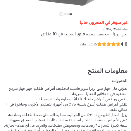
غير متوفر في المخزون حالياً
الماركة: بيبي بريزا
بيبي بريزا - مجفف معقم فائق السرعة في 10 دقائق
4.8
85
تقييمات
معلومات المنتج
المميزات
تعرّفي على جهاز بيبي بريزا سوبر فاست لتجفيف أغراض طفلكِ، فهو جهاز سريع
التعقيم في ١٠ دقائق للعناية السريعة.
عقمي وجففي أغراض طفلكِ تلقائيًا بخطوة واحدة بسيطة.
نظّفي أغراض طفلكِ أسرع بنسبة ٧٥٪ من أجهزة التعقيم الأخرى، وجاهزة في ١٠
دقائق فقط.
يزيل البخار الطبيعي ٩٩.٩٪ من الجراثيم، مما يحافظ على صحة طفلكِ وسلامته.
تبقى الأغراض معقمة بالداخل لمدة ٢٤ ساعة، مثالية للتحضير المسبق بسهولة.
سعة كبيرة تتسع لـ ٦ رضّاعات، ومجموعتي مضخات، والمزيد من أي علامة تجارية.
اختاري من بين ٤ وظائف: التعقيم والتجفيف، أو التعقيم، أو التجفيف، أو التخزين.