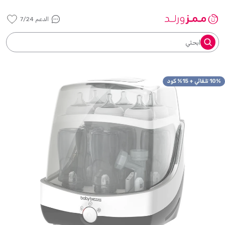
الدعم 7/24
ابحثي
10% تلقائي + 15% كود