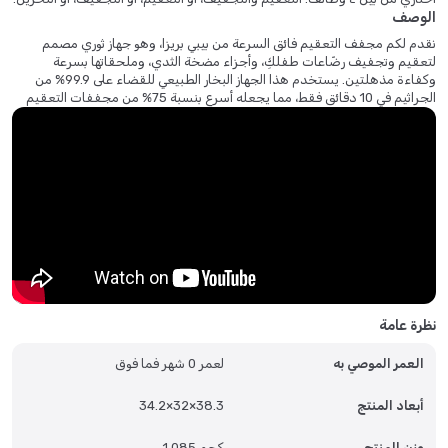
الوصف
نقدم لكم مجفف التعقيم فائق السرعة من بيبي بريزا، وهو جهاز ثوري مصمم
لتعقيم وتجفيف رضّاعات طفلكِ، وأجزاء مضخة الثدي، وملحقاتها بسرعة
وكفاءة مذهلتين. يستخدم هذا الجهاز البخار الطبيعي للقضاء على 99.9% من
الجراثيم في 10 دقائق فقط، مما يجعله أسرع بنسبة 75% من مجففات التعقيم
الأخرى. ثم يجفف الجهاز كل شيء تلقائيًا، مع الحفاظ على تعقيم المحتويات
الداخلية لمدة تصل إلى 24 ساعة. سعته الكبيرة تتسع لـ 6 رضّاعات، وأجزاء
مضخة الثدي (بما في ذلك الأجهزة القابلة للارتداء)، واللهايات، وعضاضات
الأطفال، وملحقاتها من أي علامة تجارية، وهو متوافق مع المنتجات البلاستيكية
والسيليكونية والزجاجية. يعمل الجهاز بسهولة، ما عليك سوى الضغط على زر
للاختيار من بين أربع وظائف مريحة: معقم ومجفف، معقم فقط، مجفف فقط، أو
رف تخزين. كما يتميز بإيقاف تشغيل تلقائي لضمان السلامة، ويأتي مع ضمان
محدود لمدة عام واحد.
نظرة عامة
العمر الموصي به
لعمر 0 شهر فما فوق
أبعاد المنتج
34.2×32×38.3
وزن المنتج
1.085 كجم