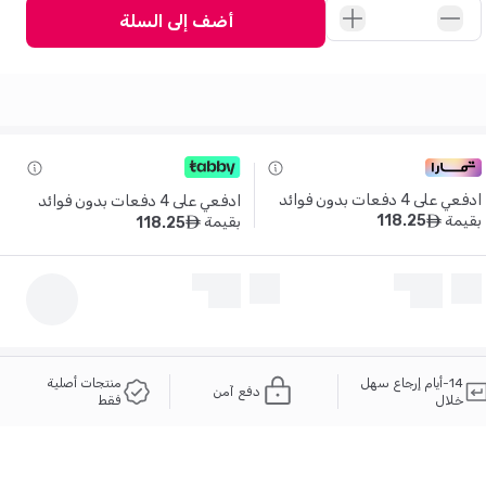
أضف إلى السلة
ادفعي على 4 دفعات بدون فوائد 
ادفعي على 4 دفعات بدون فوائد 
بقيمة
118
.
25
بقيمة
118
.
25
ê
ê
14-أيام إرجاع سهل
منتجات أصلية
دفع آمن
خلال
فقط