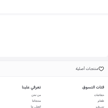
يضمن المتانة والنعومة. ومن الميزات العملية وجود جيب مُجهز، مثالي لحفظ
سندس هو الرفيق الأمثل للراحة الروحية والسهولة.
الأسئلة الشائعة:
س: هل يصعب نقل الكرسي أو تخزينه؟
ج: على الإطلاق. كرسي الصلاة سندس مصمم ليكون خفيف الوزن، قابلة للطي و
س: ما هي المواد المستخدمة في الحشو والغطاء؟
ج: مغطاة بقماش قطني عالي الجودة ومبطنة بطبقة إسفنجية مريحة وقوية
س: ما فائدة ميزة الجيب؟
منتجات أصلية
ج: الكرسي مزود بحامل جيب مخصص لتحضير المصحف وكتب الأدعية.
س: لمن يناسب كرسي الصلاة هذا؟
فئات التسوق
تعرفي علينا
ج: إنه هدية مثالية لمن لا يستطيعون الوقوف لأداء الصلاة، وهو نسخة جديدة
حفاضات
من نحن
طعام
منتجاتنا
ســفـر
اتصلي بنا