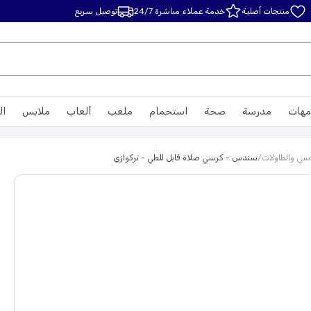
منتجات أصلية
خدمة عملاء مباشرة 24/7
توصيل سريع
مهات
مدرسة
صحة
استحمام
ملعب
ألعاب
ملابس
ال
اسي والطاولات
/
سندس - كرسي صلاة قابل للطي - تركوازي