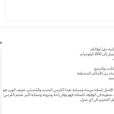
نظ
نة على أوقاتك.
يلوجرام.
كتب والسبح.
ء بين الأماكن المختلفة.
صة.
الأمثل لصلاة مريحة وعملية. هذا الكرسي الجديد والمُحسّن خفيف الوزن هو
عوبة في الوقوف للصلاة، فهو يوفر راحة ومرونة وعملية أكبر. صُمم الكرسي
ل التخزين في أي منزل.
، مبطنة برغوة مضغوطة عالية الجودة ومغطاة بنسيج قطني فاخر. هذا