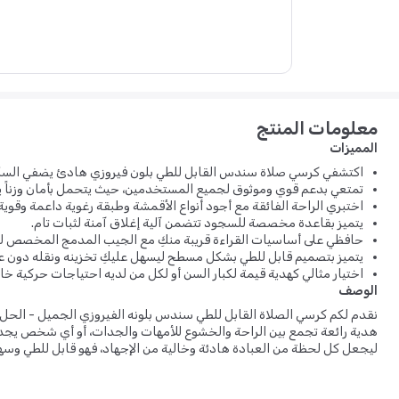
معلومات المنتج
المميزات
اكتشفي كرسي صلاة سندس القابل للطي بلون فيروزي هادئ يضفي السكي
تمتعي بدعم قوي وموثوق لجميع المستخدمين، حيث يتحمل بأمان وزناً يصل إلى 200 ك
اختبري الراحة الفائقة مع أجود أنواع الأقمشة وطبقة رغوية داعمة وقوية.
يتميز بقاعدة مخصصة للسجود تتضمن آلية إغلاق آمنة لثبات تام.
حافظي على أساسيات القراءة قريبة منكِ مع الجيب المدمج المخصص لل
يتميز بتصميم قابل للطي بشكل مسطح ليسهل عليكِ تخزينه ونقله دون عنا
اختيار مثالي كهدية قيمة لكبار السن أو لكل من لديه احتياجات حركية خا
الوصف
نقدم لكم كرسي الصلاة القابل للطي سندس بلونه الفيروزي الجميل - الحل 
هدية رائعة تجمع بين الراحة والخشوع للأمهات والجدات، أو أي شخص يجد ص
ليجعل كل لحظة من العبادة هادئة وخالية من الإجهاد، فهو قابل للطي وسه
استمتع بدعم فائق بفضل تصميمه الذي يتميز بطبقة إسفنجية مريحة وقوية