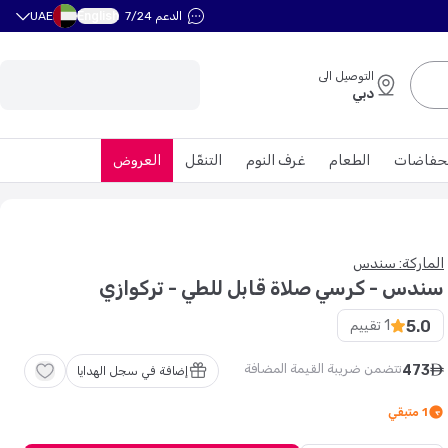
English
الدعم 7/24
UAE
التوصيل الى
دبي
حفاضات
الطعام
غرف النوم
التنقّل
العروض
الماركة: سندس
سندس - كرسي صلاة قابل للطي - تركوازي
5.0
1
تقييم
تتضمن ضريبة القيمة المضافة
473
ê
إضافة في سجل الهدايا
1
متبقي