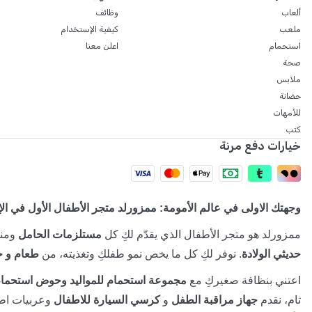
ألعاب
وظائف
ملعب
كيفية الإستخدام
استحمام
اعلن معنا
صحة
ملابس
حضانة
للأمهات
كتب
خيارات دفع مرنة
وجهتك الاولى في عالم الأمومة: ممزورلد متجر الأطفال الأول في ال
ممزورلد هو متجر الأطفال الذي يقدّم لكِ كل
مستلزمات الحامل
ومنت
حديثي الولادة
. نوفر لكِ كل ما يخص نمو طفلكِ وتغذيته، من
طعام و ح
اعتني بنظافة صغيركِ مع
مجموعة استحمام للمواليد وحوض استحمام
تام، نقدم
جهاز مراقبة الطفل
و
كرسي السيارة للاطفال
وعربيات اطف