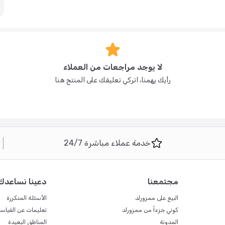
 المصحف أو كتب الأدعية في متناول يدك أثناء الصلاة أو القراءة. كرسي
لا يوجد مراجعات من العملاء
سهلة التخزين، مما يوفر مرونة كبيرة.
رأيك يهمنا، اتركي تعليقك على المنتج هنا
، تتضمن رغوة مضغوطة ممتازة.
خدمة عملاء مباشرة 24/7
مجتمعنا
دعينا نساعدك
 ومحسّنة توفر راحة أكبر وسهولة في الاستخدام أثناء العبادة.
البيع على ممزورلد
الأسئلة المتكررة
كوني جزءاً من ممزورلد
تعليمات عن القياس
المدونة
المناطق البعيدة