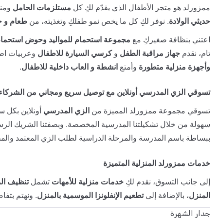
ممزورلد هو متجر الأطفال الذي يقدّم لكِ كل
مستلزمات الحامل
ومنت
حديثي الولادة
. نوفر لكِ كل ما يخص نمو طفلكِ وتغذيته، من
طعام و ح
اعتني بنظافة صغيركِ مع
مجموعة استحمام للمواليد وحوض استحمام
تام، نقدم
جهاز مراقبة الطفل
و
كرسي السيارة للاطفال
وعربيات اطف
وأجهزة منزلية متطورة
وأمتع
انشطة و العاب داخلية للاطفال
.
تسوقي الزي المدرسي أونلاين مع توصيل سريع ومجاني من الشركاء
تسوقي مجموعة ممزورلد المميزة من
الزي المدرسي
أونلاين بكل سه
سهولة من خلال تشكيلتنا المدرسية المخصصة. وبصفتنا الشريك الر
ببساطة باسم المدرسة والمرحلة الدراسية لطلب الزي المعتمد والمط
خدمات ممزورلد المنزلية المتميزة
إلى جانب التسوق، نقدم لكِ
خدمات منزلية للأمهات
تشمل
تنظيف ال
المنزل
، بالإضافة إلى
تطعيم الإنفلونزا الموسمية بالمنزل
. ونهتم بتفا
جدار الشهرة