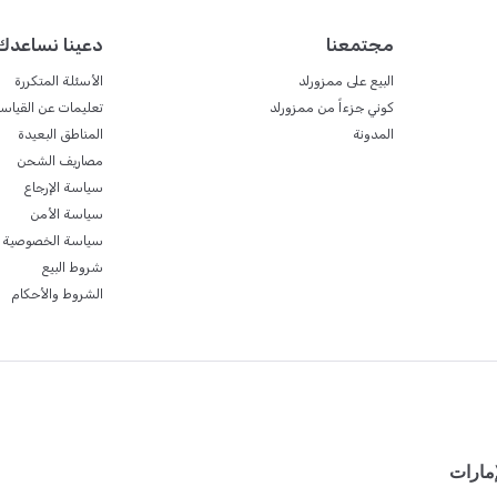
مجتمعنا
دعينا نساعدك
البيع على ممزورلد
الأسئلة المتكررة
كوني جزءاً من ممزورلد
تعليمات عن القياس
المدونة
المناطق البعيدة
مصاريف الشحن
سياسة الإرجاع
سياسة الأمن
سياسة الخصوصية
شروط البيع
الشروط والأحكام
إمارات