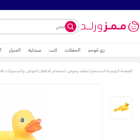
ابحثي
زي مُوحد
الحفلات
كتب
صيدلية
المنزل
أ
الصفحة الرئيسية
/
استحمام
/
مقاعد وحوض استحمام للاطفال
/
احواض واكسسوارات الا