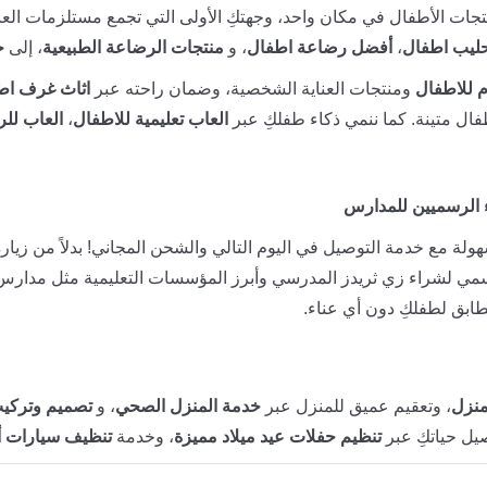
جات الأطفال في مكان واحد، وجهتكِ الأولى التي تجمع مستلزمات العنا
ليب اطفال
،
أفضل رضاعة اطفال
، و
منتجات الرضاعة الطبيعية
، إلى
ح
 للاطفال
ومنتجات العناية الشخصية، وضمان راحته عبر
اثاث غرف اط
ال متينة. كما ننمي ذكاء طفلكِ عبر
العاب تعليمية للاطفال
،
العاب للر
 الرسميين للمدارس
ولة مع خدمة التوصيل في اليوم التالي والشحن المجاني! بدلاً من زيارة
سمي لشراء زي ثريدز المدرسي وأبرز المؤسسات التعليمية مثل مدارس
ابق لطفلكِ دون أي عناء.
منزل
، وتعقيم عميق للمنزل عبر
خدمة المنزل الصحي
، و
تصميم وتركيب
صيل حياتكِ عبر
تنظيم حفلات عيد ميلاد مميزة
، وخدمة
تنظيف سيارات 