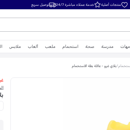
منتجات أصلية
خدمة عملاء مباشرة 24/7
توصيل سريع
مهات
مدرسة
صحة
استحمام
ملعب
ألعاب
ملابس
ال
ستحمام
/
بلاي غرو - عائلة بطة الاستحمام
غي
الم
بل