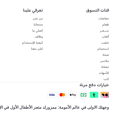
فئات التسوق
تعرفي علينا
حفاضات
من نحن
طعام
منتجاتنا
ســفـر
اتصلي بنا
ألعاب
وظائف
ملعب
كيفية الإستخدام
استحمام
اعلن معنا
صحة
ملابس
حضانة
للأمهات
كتب
خيارات دفع مرنة
وجهتك الاولى في عالم الأمومة: ممزورلد متجر الأطفال الأول في ال