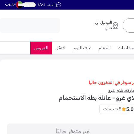
English
الدعم 7/24
UAE
التوصيل الى
دبي
حفاضات
الطعام
غرف النوم
التنقّل
العروض
ر متوفر في المخزون حالياً
اركة: بلاي غرو
اي غرو - عائلة بطة الاستحمام
5.0
8
تقييمات
غير متوفر حاليًاً