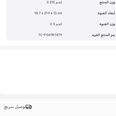
وزن المنتج
0.215 كجم
أبعاد العبوة
18.7 x 21.9 x 13 cm
وزن العبوة
0.3 كجم
رمز المنتج الفريد
TC-PG0187479
توصيل سريع