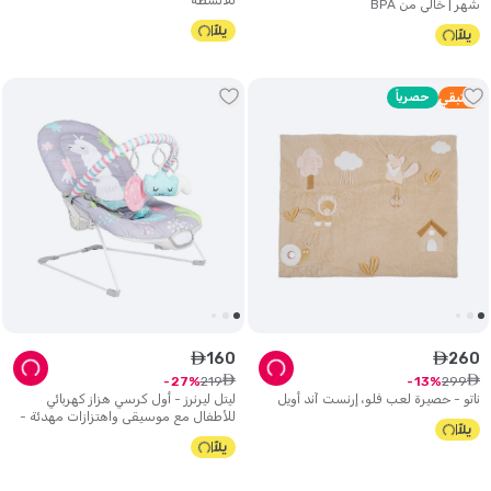
للأنشطة
شهر | خالي من BPA
1
متبقي
حصرياً
160
260
ê
ê
ê
ê
219
299
27
13
ناتو - حصيرة لعب فلو، إرنست آند أويل
ليتل ليرنرز - أول كرسي هزاز كهربائي
للأطفال مع موسيقى واهتزازات مهدئة -
تصميم اللاما اللطيفة