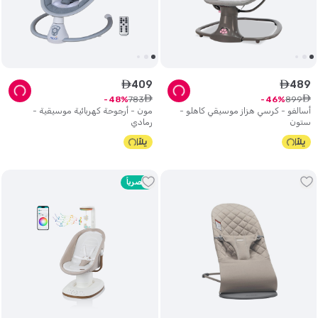
409
489
ê
ê
ê
ê
783
899
48
46
أسالفو - كرسي هزاز موسيقي كاهلو -
مون - أرجوحة كهربائية موسيقية -
ستون
رمادي
حصرياً