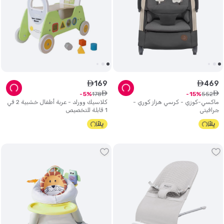
169
469
ê
ê
ê
ê
178
552
5
15
ماكسي-كوزي - كرسي هزاز كوري -
كلاسيك وورلد - عربة أطفال خشبية 2 في
جرافيتي
1 قابلة للتخصيص