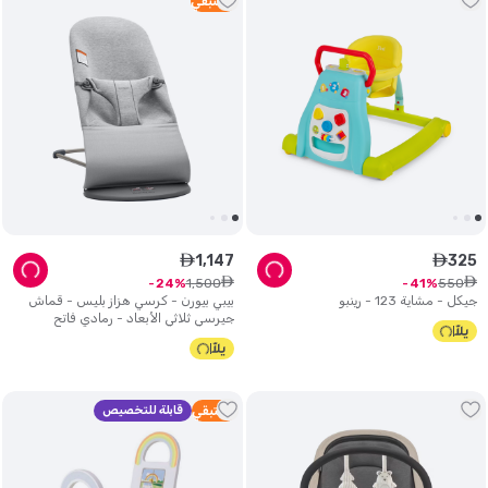
3
متبقي
1
,
147
325
ê
ê
ê
ê
1
,
500
550
24
41
جيكل - مشاية 123 - رينبو
بيبي بيورن - كرسي هزاز بليس - قماش
جيرسي ثلاثي الأبعاد - رمادي فاتح
5
متبقي
قابلة للتخصيص