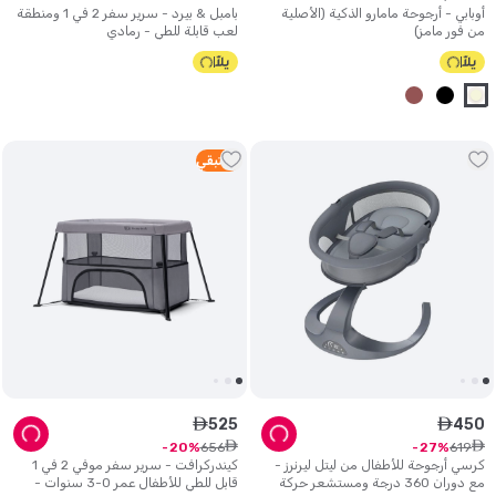
أوبابي - أرجوحة مامارو الذكية (الأصلية
بامبل & بيرد - سرير سفر 2 في 1 ومنطقة
من فور مامز)
لعب قابلة للطي - رمادي
1
متبقي
525
450
ê
ê
ê
ê
656
619
20
27
كرسي أرجوحة للأطفال من ليتل ليرنرز -
كيندركرافت - سرير سفر موفي 2 في 1
مع دوران 360 درجة ومستشعر حركة
قابل للطي للأطفال عمر 0-3 سنوات -