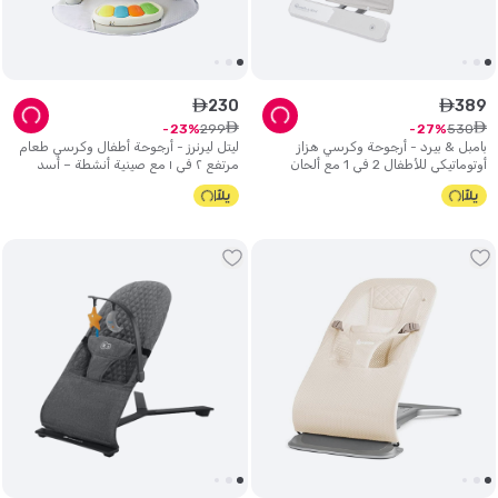
230
389
ê
ê
ê
ê
299
530
23
27
بامبل & بيرد - أرجوحة وكرسي هزاز
ليتل ليرنرز - أرجوحة أطفال وكرسي طعام
أوتوماتيكي للأطفال 2 في 1 مع ألحان
مرتفع ٢ في ١ مع صينية أنشطة – أسد
موسيقية - رمادي.