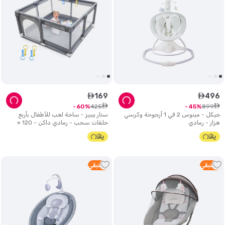
169
496
ê
ê
ê
ê
425
899
60
45
جيكل - مينوس 2 في 1 أرجوحة وكرسي
ستار بيبيز - ساحة لعب للأطفال بأربع
هزاز - رمادي
حلقات سحب - رمادي داكن - 120 ×
120 سم
2
متبقي
2
متبقي