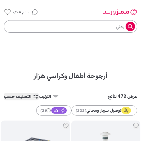
الدعم 7/24
ابحثي
أرجوحة أطفال وكراسي هزاز
عرض 472 نتائج
الترتيب
التصنيف حسب
توصيل سريع ومجاني
)
2
(
)
222
(