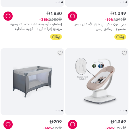
1
,
830
1
,
049
ê
ê
ê
ê
2
,
950
1
,
299
38
19
بيبي بورن - كرسي هزاز للأطفال بليس
إيفنفلو - أرجوحة ذكية متحركة ومهد
منسوج - رمادي رملي
مهدئ إلارا 2 في 1 - قهوة ساحلية
209
1
,
349
ê
ê
ê
ê
379
1
,
799
45
25