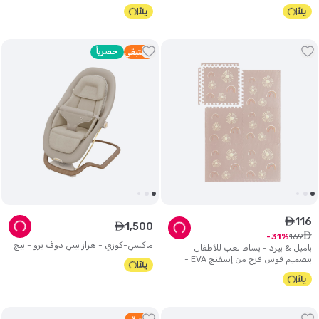
ذكي - رمادي
رمادي
4
متبقي
حصرياً
116
ê
1
,
500
ê
ê
169
31
ماكسي-كوزي - هزاز بيبي دوف برو - بيج
بامبل & بيرد - بساط لعب للأطفال
بتصميم قوس قزح من إسفنج EVA -
طقم 6 قطع