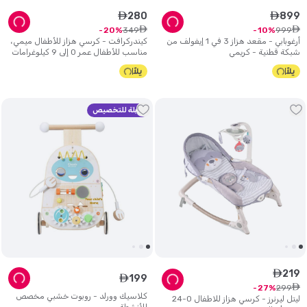
280
899
ê
ê
ê
ê
349
999
20
10
أرغوبابي - مقعد هزاز 3 في 1 إيفولف من
كيندركرافت - كرسي هزاز للأطفال ميمي،
شبكة قطنية - كريمي
مناسب للأطفال عمر 0 ​​إلى 9 كيلوغرامات
- رمادي
قابلة للتخصيص
219
ê
199
ê
ê
299
27
كلاسيك وورلد - روبوت خشبي مخصص
ليتل ليرنرز - كرسي هزاز للاطفال 0-24