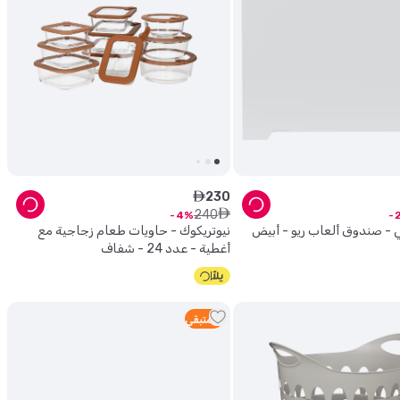
230
ê
240
ê
4
ي - صندوق ألعاب ريو - أبيض
نيوتريكوك - حاويات طعام زجاجية مع
أغطية - عدد 24 - شفاف
4
متبقي