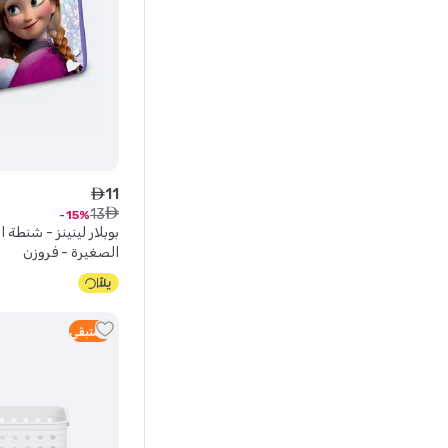
11
ê
13
ê
15
بوبلار لينينز - شنط
الصغيرة - فروزن
3
متبقي