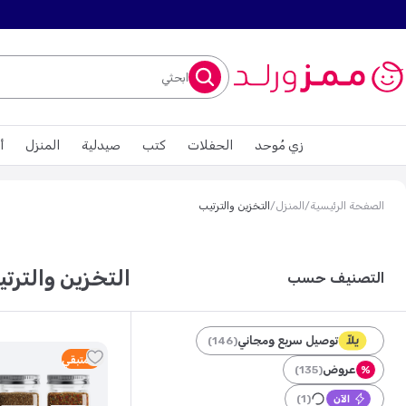
ابحثي
زي مُوحد
الحفلات
كتب
صيدلية
المنزل
أ
الصفحة الرئيسية
/
المنزل
/
التخزين والترتيب
التخزين والترت
التصنيف حسب
توصيل سريع ومجاني
)
146
(
4
متبقي
عروض
)
135
(
%
)
1
(