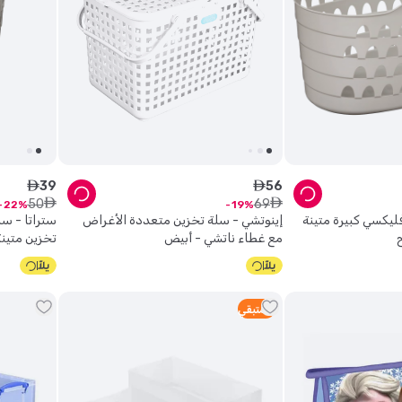
39
56
ê
ê
50
69
ê
ê
22
19
ليكسي كبيرة متينة
إينوتشي - سلة تخزين متعددة الأغراض
ستراتا - س
مع غطاء ناتشي - أبيض
تخزين متينة
2
متبقي