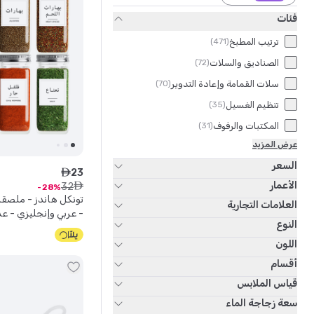
فئات
ترتيب المطبخ
)
471
(
الصناديق والسلات
)
72
(
سلات القمامة وإعادة التدوير
)
70
(
تنظيم الغسيل
)
35
(
المكتبات والرفوف
)
31
(
عرض المزيد
السعر
23
ê
الأعمار
32
ê
28
تونكل هاندز - ملصقات
العلامات التجارية
- عربي وإنجليزي - عدد
النوع
اللون
أقسام
قياس الملابس
سعة زجاجة الماء