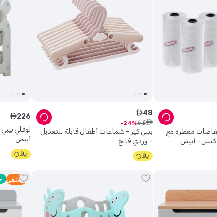
48
ê
226
ê
63
ê
24
 حفاضات معطرة مع
بيبي كير - شماعات أطفال قابلة للتعديل
أبيض
- وردي فاتح
ح
2
متبقي