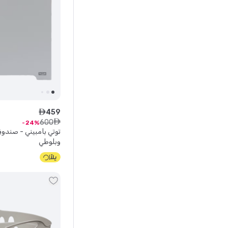
459
ê
600
ê
24
توتي بامبيني - صندوق
وبلوطي