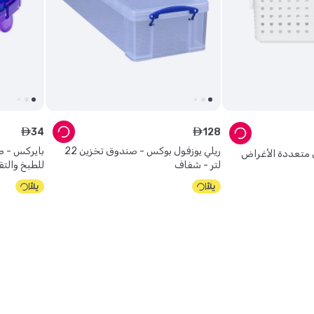
34
128
ê
ê
ريلي يوزفول بوكس - صندوق تخزين 22
بايركس - ط
 متعددة الأغراض
لتر - شفاف
للطبخ والتقدي