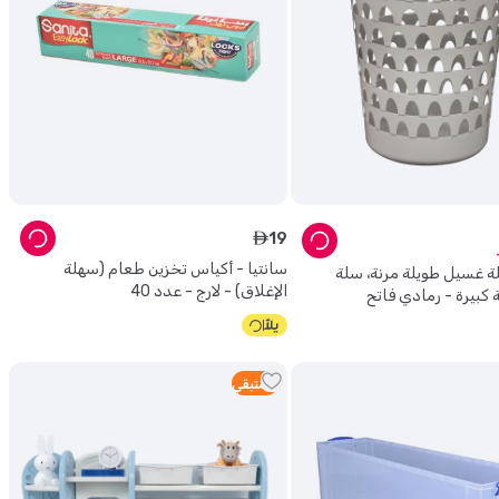
19
ê
سانتيا - أكياس تخزين طعام (سهلة
لة غسيل طويلة مرنة، سلة
الإغلاق) - لارج - عدد 40
 كبيرة - رمادي فاتح
2
متبقي