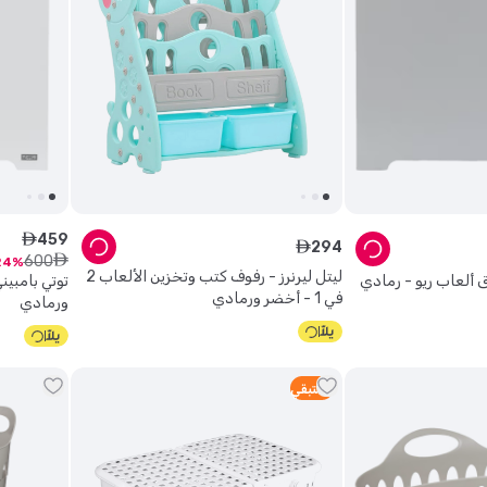
459
ê
294
ê
600
ê
24
ليتل ليرنرز - رفوف كتب وتخزين الألعاب 2
 ألعاب ريو - رمادي
توتي بامبين
في 1 - أخضر ورمادي
ورمادي
1
متبقي