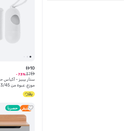
10
ê
37
ê
73
ستار بيبيز - أكياس
موزع، عبوة من 3/45 كيس - أبيض
حصرياً
2
متبقي