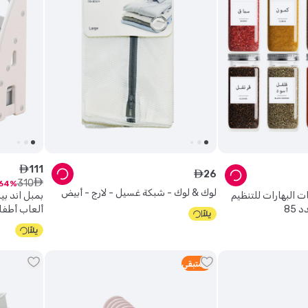
111
ê
26
ê
310
ê
64
لوك & لوك - شبكة غسيل - لارج - أبيض
 البهارات للتنظيم
بمبل اند ب
 85
ألعاب أطفال (3 سن
4
متبقي