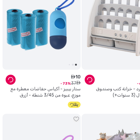
10
ê
37
ê
73
يرد - خزانة كتب وصندوق
ستار بيبيز - أكياس حفاضات معطرة مع
وات+)
موزع، عبوة من 3/45 شنطة - أزرق