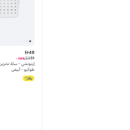
48
ê
59
ê
19
إينوتشي - سلة تخزين
طوكيو - أبيض