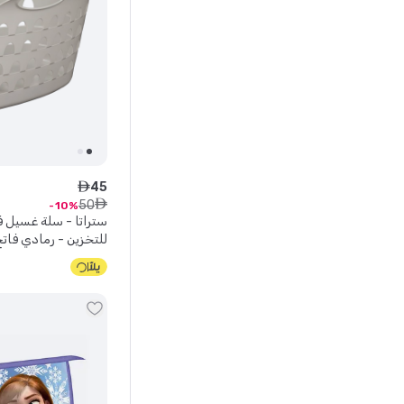
45
ê
50
ê
10
ستراتا - سلة غسيل ف
للتخزين - رمادي فاتح