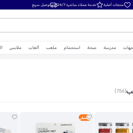
منتجات أصلية
خدمة عملاء مباشرة 24/7
توصيل سريع
مهات
مدرسة
صحة
استحمام
ملعب
ألعاب
ملابس
ال
يب
(756)
2
متبقي