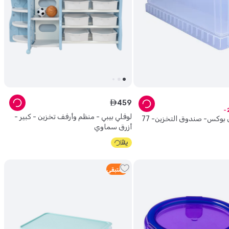
459
ê
لوفلي بيبي - منظم وأرفف تخزين - كبير -
ريلي يوزفول بوكس- صندوق التخزين- 77
أزرق سماوي
2
متبقي