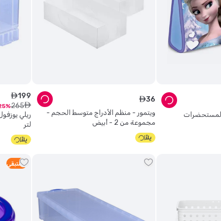
199
ê
36
ê
265
ê
25
ويتمور - منظم الأدراج متوسط الحجم -
ة المستحضرات
مجموعة من 2 - أبيض
لتر
2
متبقي