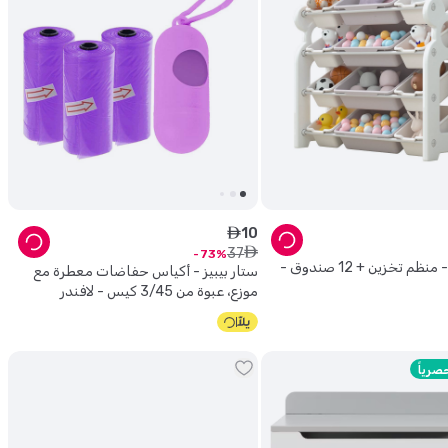
10
ê
37
ê
73
لوفلي بيبي - منظم تخزين + 12 صندوق -
ستار بيبيز - أكياس حفاضات معطرة مع
موزع، عبوة من 3/45 كيس - لافندر
صرياً