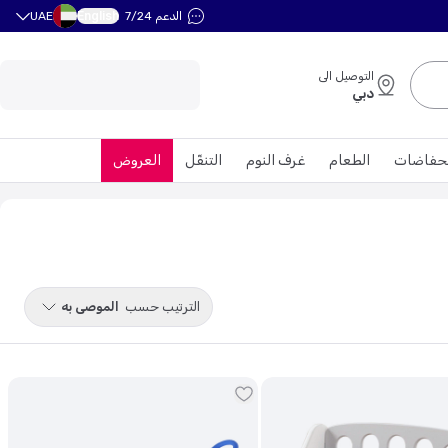
English
الدعم 7/24
UAE
التوصيل الى
دبي
حفاضات
الطعام
غرف النوم
التنقّل
العروض
الترتيب حسب
الموصى به