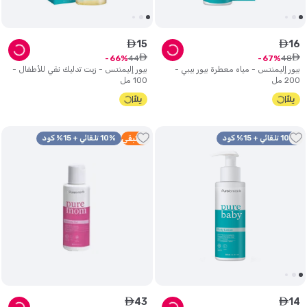
15
16
ê
ê
ê
ê
44
48
66
67
بيور إليمنتس - مياه معطرة بيور بيبي -
بيور إليمنتس - زيت تدليك نقي للأطفال -
200 مل
100 مل
10% تلقائي + 15% كود
1
متبقي
10% تلقائي + 15% كود
43
14
ê
ê