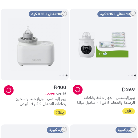
10% تلقائي + 15% كود
10% تلقائي + 15% كود
100
ê
269
ê
ê
320
69
بيور إليمنتس - جهاز تدفئة رضّاعات
بيور إليمنتس - جهاز خلط وتسخين
الرضاعة والطعام 5 في 1 - مناديل مبللة
رضاعات الاطفال 2 في 1 - أبيض
بيضاء برائحة الصبار، 99.9% ماء - عبوة
من 4 قطع - 256 قطعة
حزم كبيرة
حزم كبيرة