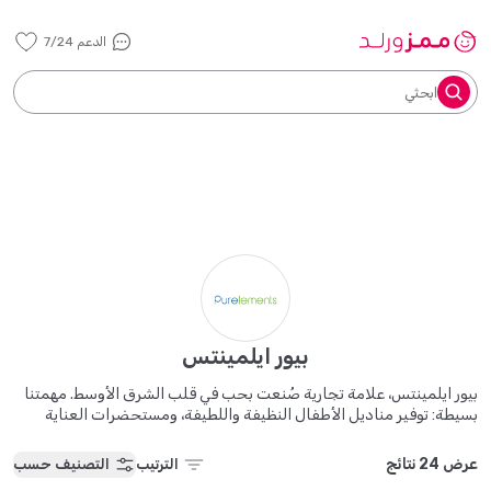
الدعم 7/24
ابحثي
بيور ايلمينتس
بيور ايلمينتس، علامة تجارية صُنعت بحب في قلب الشرق الأوسط. مهمتنا
بسيطة: توفير مناديل الأطفال النظيفة واللطيفة، ومستحضرات العناية
الشخصية، والمنتجات المصممة خصيصًا للبشرة الحساسة. من اللمسة
المهدئة لمناديلنا إلى الخصائص المغذية لمستحضرات العناية الشخصية،
عرض 24 نتائج
الترتيب
التصنيف حسب
يتم تصنيع كل منتج من منتجات بيور ايلمينتس بعناية لضمان أقصى