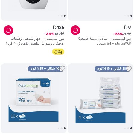
125
9
ê
ê
ê
ê
189
20
34
55
بيور ايلمينتس - مناديل مبللة طبيعية
بيور ايلمينتس - جهاز تسخين رضّاعات
99.9% ماء - 64 منديل
الأطفال وعبوات الطعام الكهربائي 4 في 1
مع معقم بخاري مدمج ومذيب تجميد -
لون أبيض
10% تلقائي + 15% كود
10% تلقائي + 15% كود