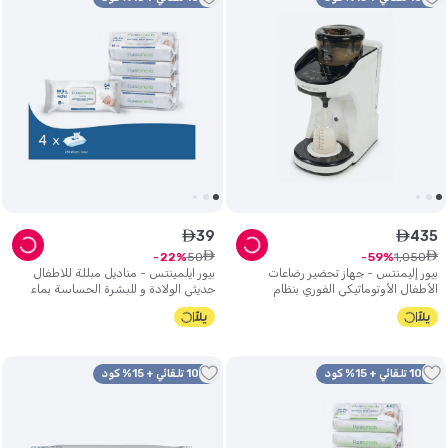
39
435
ê
ê
ê
ê
50
1
,
050
22
59
بيور إليمنتس - جهاز تحضير رضاعات
بيور ايلمينتس - مناديل مبللة للاطفال
الأطفال الأوتوماتيكي الفوري بنظام
حديثي الولادة و للبشرة الحساسة بماء
التنظيف الذاتي
نقي 99.9% - عبوة من 4
10% تلقائي + 15% كود
10% تلقائي + 15% كود