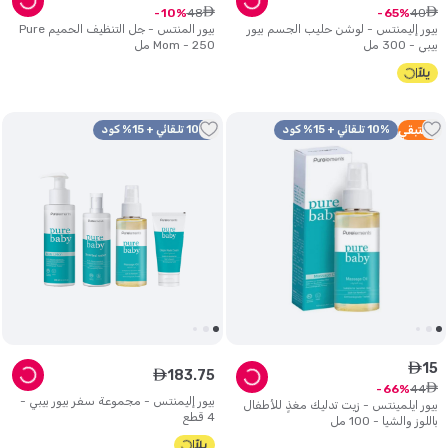
ê
ê
48
40
10
65
بيور إليمنتس - لوشن حليب الجسم بيور
بيور المنتس - جل التنظيف الحميم Pure
بيبي - 300 مل
Mom - 250 مل
2
متبقي
10% تلقائي + 15% كود
10% تلقائي + 15% كود
15
ê
183
.
75
ê
ê
44
66
بيور إليمنتس - مجموعة سفر بيور بيبي -
بيور ايلمينتس - زيت تدليك مغذٍ للأطفال
4 قطع
باللوز والشيا - 100 مل