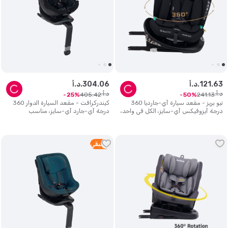
63
.
121
د.أ.
06
.
304
د.أ.
د.أ.
د.أ.
405
.
42
241
.
13
25
50
نيو بريز - مقعد سيارة آي-جارديا 360
كيندركرافت - مقعد السيارة الدوار 360
درجة آيزوفيكس آي-سايز، الكل في واحد،
درجة آي-جارد آي-سايز، مناسب
0-12 سنة - أسود
لمقاسات 40-105 سم (0-18 كجم) -
أسود جرافيتي
1
متبقي