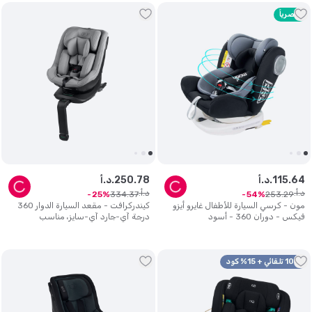
حصرياً
64
.
115
د.أ.
78
.
250
د.أ.
د.أ.
د.أ.
334
.
37
253
.
29
25
54
مون - كرسي السيارة للأطفال غايرو أيزو
كيندركرافت - مقعد السيارة الدوار 360
فيكس - دوران 360 - أسود
درجة آي-جارد آي-سايز، مناسب
لمقاسات 40-105 سم (0-18 كجم) -
رمادي
10% تلقائي + 15% كود