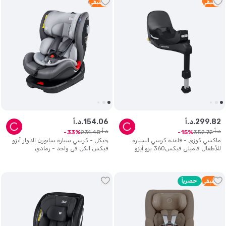
1
متبقي
3
متبقي
82
.
299
د.أ.
06
.
154
د.أ.
د.أ.
د.أ.
231
.
48
352
.
72
33
15
ماكسي كوزي - قاعدة كرسي السيارة
جيكل - كرسي سيارة ساتورن الدوار آيزو
للأطفال فاميلي فيكس360 برو أيزو
فيكس الكل في واحد - رمادي
فيكس - أسود
5
متبقي
حصرياً