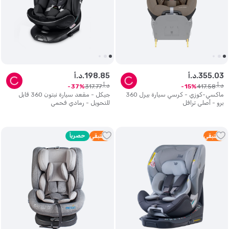
03
.
355
د.أ.
85
.
198
د.أ.
د.أ.
د.أ.
317
.
77
417
.
58
37
15
ماكسي-كوزي - كرسي سيارة بيرل 360
جيكل - مقعد سيارة نبتون 360 قابل
برو - أصلي ترافل
للتحويل - رمادي فحمي
2
متبقي
3
متبقي
حصرياً