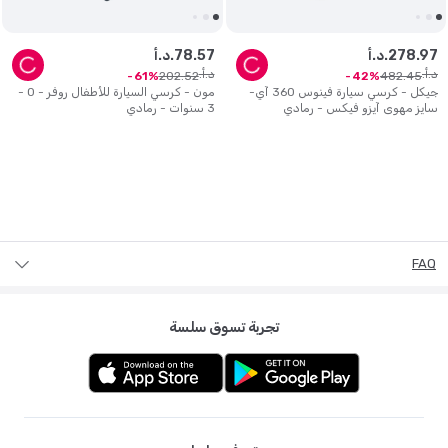
97
.
278
د.أ.
57
.
78
د.أ.
د.أ.
د.أ.
202
.
52
482
.
45
61
42
جيكل - كرسي سيارة فينوس 360 آي-
مون - كرسي السيارة للأطفال روفر - 0 -
سايز مهوى آيزو فيكس - رمادي
3 سنوات - رمادي
FAQ
تجربة تسوق سلسة