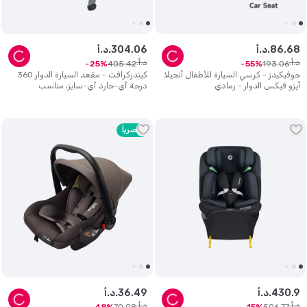
68
.
86
د.أ.
06
.
304
د.أ.
د.أ.
د.أ.
405
.
42
193
.
06
25
55
جوفيكيدز - كرسي السيارة للأطفال أنجيلا
كيندركرافت - مقعد السيارة الدوار 360
أيزو فيكس الدوار - رمادي
درجة آي-جارد آي-سايز، مناسب
لمقاسات 40-105 سم (0-18 كجم) -
أزرق هاربور
حصرياً
9
.
430
د.أ.
49
.
36
د.أ.
د.أ.
د.أ.
70
.
08
506
.
77