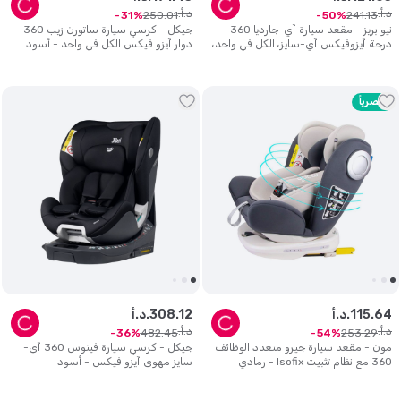
د.أ.
د.أ.
250
.
01
241
.
13
31
50
نيو بريز - مقعد سيارة آي-جارديا 360
جيكل - كرسي سيارة ساتورن زيب 360
درجة آيزوفيكس آي-سايز، الكل في واحد،
دوار آيزو فيكس الكل في واحد - أسود
0-12 سنة - رمادي
حصرياً
64
.
115
د.أ.
12
.
308
د.أ.
د.أ.
د.أ.
482
.
45
253
.
29
36
54
مون - مقعد سيارة جيرو متعدد الوظائف
جيكل - كرسي سيارة فينوس 360 آي-
360 مع نظام تثبيت Isofix - رمادي
سايز مهوى آيزو فيكس - أسود