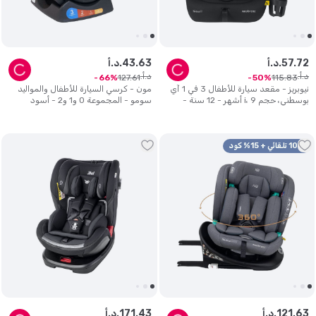
72
.
57
د.أ.
63
.
43
د.أ.
د.أ.
د.أ.
127
.
61
115
.
83
66
50
نيوبريز - مقعد سيارة للأطفال 3 في 1 آي
مون - كرسي السيارة للأطفال والمواليد
بوسطني، حجم i، 9 أشهر - 12 سنة -
سومو - المجموعة 0 و1 و2 - أسود
أسود
10% تلقائي + 15% كود
63
.
121
د.أ.
43
.
171
د.أ.