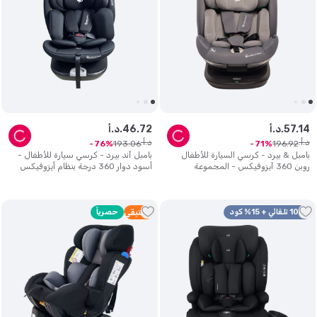
14
.
57
د.أ.
72
.
46
د.أ.
د.أ.
د.أ.
193
.
06
196
.
92
76
71
بامبل & بيرد - كرسي السيارة للأطفال
بامبل آند بيرد - كرسي سيارة للأطفال -
روبن 360 آيزوفيكس - المجموعة
أسود دوار 360 درجة بنظام أيزوفيكس
0+/1/2/3 - رمادي
الكل في واحد.
10% تلقائي + 15% كود
3
متبقي
حصرياً