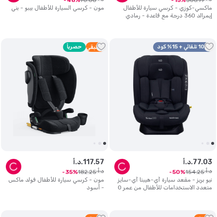
48
15
ماكسي-كوزي - كرسي سيارة للأطفال
مون - كرسي السيارة للأطفال بيبو - بني
إيمرالد 360 درجة مع قاعدة - رمادي
وأسود بتدرج مزدوج
10% تلقائي + 15% كود
1
متبقي
حصرياً
03
.
77
د.أ.
57
.
117
د.أ.
د.أ.
د.أ.
182
.
25
154
.
25
35
50
نيو بريز - مقعد سيارة آي-هيبتا آي-سايز
مون - كرسي سيارة للأطفال فولد ماكس
متعدد الاستخدامات للأطفال من عمر 0 ​​
- أسود
إلى 12 عامًا - أسود