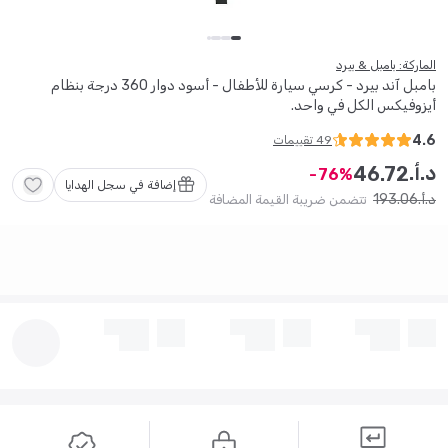
الماركة: بامبل & بيرد
بامبل آند بيرد - كرسي سيارة للأطفال - أسود دوار 360 درجة بنظام
أيزوفيكس الكل في واحد.
4.6
49
تقييمات
د.أ.
46
.
72
76
إضافة في سجل الهدايا
193
.
06
د.أ.
تتضمن ضريبة القيمة المضافة