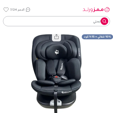
الدعم 7/24
ابحثي
10% تلقائي + 15% كود