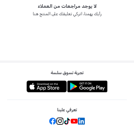
لضمان بقاء طفلك منتعشاً في الأجواء الحارة.
لا يوجد مراجعات من العملاء
رأيك يهمنا، اتركي تعليقك على المنتج هنا
س: كم عدد مستويات تعديل مسند الرأس؟
ج: يوفر بامبل اند بيرد كرسي سيارة 11 مستوى لتعديل ارتفاع مسند الرأس ليناسب
طول طفلك بدقة مع مرور السنوات.
تجربة تسوق سلسة
تعرفي علينا