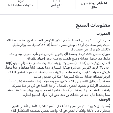
14-أيام إرجاع سهل
دفع آمن
منتجات أصلية فقط
خلال
معلومات المنتج
المميزات
حل مثالي للسفر مدى الحياة: صُمم ليكون الكرسي الوحيد الذي يحتاجه طفلك،
حيث ينمو معه من الولادة وحتى عمر 12 عاماً (0-36 كجم)، مما يوفر عليكِ
تكاليف شراء كراسي متعددة.
دوران سلس 360 درجة: يسمح لكِ بتدوير الكرسي نحو باب السيارة بيد واحدة
فقط، مما يسهل عملية وضع طفلك وتأمينه دون إجهاد لظهرك.
اتصال أيزوفيكس (ISOFIX) معزز: يتميز بنظام تثبيت مدمج مع حزام علوي (Top
Tether) لربط الكرسي مباشرة بهيكل السيارة، مما يضمن ثباتاً مطلقاً وأماناً فائقاً.
هيكل حماية متطور من الصدمات الجانبية: صُمم باستخدام مواد تمتص الطاقة
ليوفر لطفلك حماية شاملة كشرنقة آمنة في جميع رحلاتك.
مسند رأس قابل للتعديل بـ 11 مستوى: مع وضعيات إمالة متعددة توفر دعماً
مخصصاً للرقبة والعمود الفقري، لضمان الراحة التامة في كل مرحلة عمرية.
راحة منظمة للحرارة: يستخدم أقمشة فاخرة تسمح بمرور الهواء وحشوة ناعمة،
مما يحافظ على انتعاش طفلك وراحته حتى في أجواء الخليج الحارة.
الوصف
يُعد بامبل & بيرد - كرسي سيارة للأطفال - أسود الخيار الأمثل للأهالي الذين
يبحثون عن الأناقة والأمان الفائق في آن واحد. بفضل تصميمه المتكامل الذي