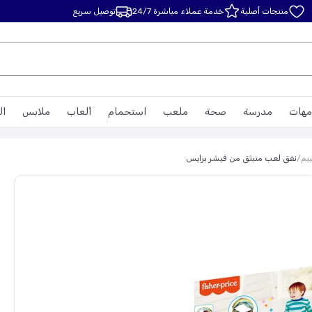
منتجات أصلية
خدمة عملاء مباشرة 24/7
توصيل سريع
مهات
مدرسة
صحة
ملعب
استحمام
ألعاب
ملابس
ال
ييم
/
نفق لعب منبثق من فيشر برايس