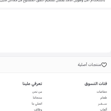
باستخدام آمن وطويل الأمد بفضل تصميم النفق المصنوع من قماش متين، وه
هذه اللعبة المرنة بسهولة استخدامها، مما يضمن لطفلك قضاء وقت ممتع أثن
الأسئلة الشائعة:
س: ما هي الفوائد الرئيسية لهذا النفق؟
ج: يشجع على اللعب النشط ويساعد الأطفال الصغار على بناء القوة والتنسيق
س: هل النفق سهل التركيب والتخزين؟
ج: نعم، يتميز بسهولة وسرعة التركيب، ويمكن طيه بسهولة إلى حجم صغير لس
س: هل يمكن استخدامه في الخارج؟
منتجات أصلية
ج: نعم، تصميم القماش المتين مناسب للاستخدام الداخلي والخارجي.
س: ما هي مادة صنع النفق؟
فئات التسوق
تعرفي علينا
ج: النفق مصنوع من قماش متين مصمم للاستخدام الآمن وطويل الأمد.
حفاضات
من نحن
طعام
منتجاتنا
ســفـر
اتصلي بنا
ألعاب
وظائف