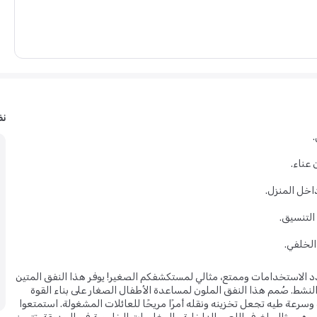
نظ
عناء.
اخل المنزل.
التنسيق.
الخلفي.
د الاستخدامات وممتع، مثالي لمستكشفكم الصغير! يوفر هذا النفق المتين
نشط. صُمم هذا النفق الملون لمساعدة الأطفال الصغار على بناء القوة
سرعة طيه تجعل تخزينه ونقله أمرًا مريحًا للعائلات المشغولة. استمتعوا