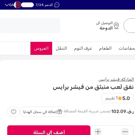
English
الدعم 7/24
QA
التوصيل الى
الدوحة
حفاضات
الطعام
غرف النوم
التنقّل
العروض
الماركة: فيشر برايس
نفق لعب منبثق من فيشر برايس
5.0
1
تقييم
تتضمن ضريبة القيمة المضافة
ر.ق.
102
.
09
إضافة في سجل الهدايا
أضف إلى السلة