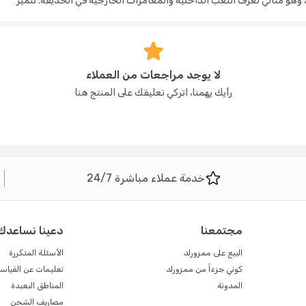
و مثالي لغرف اللعب الداخلية والمغامرات الخارجية في الحديقة. تتميز
اء تطوير مهاراته الحركية الأساسية.
لا يوجد مراجعات من العملاء
 والثقة بالنفس.
رأيك يهمنا، اتركي تعليقك على المنتج هنا
هولة التخزين والسفر.
خدمة عملاء مباشرة 24/7
مجتمعنا
دعينا نساعدك
البيع على ممزورلد
الأسئلة المتكررة
كوني جزءاً من ممزورلد
تعليمات عن القياس
المدونة
المناطق البعيدة
مصاريف الشحن