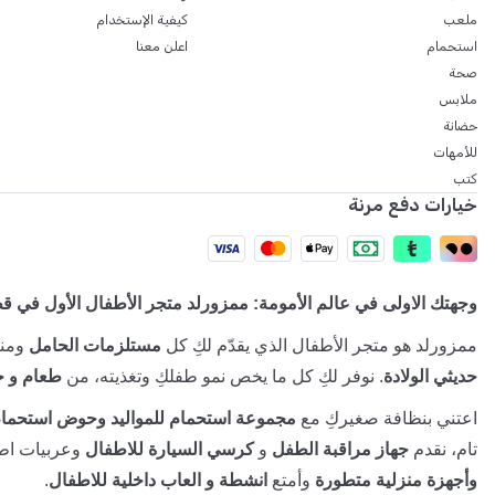
ملعب
كيفية الإستخدام
استحمام
اعلن معنا
صحة
ملابس
حضانة
للأمهات
كتب
خيارات دفع مرنة
وجهتك الاولى في عالم الأمومة: ممزورلد متجر الأطفال الأول في ق
ممزورلد هو متجر الأطفال الذي يقدّم لكِ كل
مستلزمات الحامل
ومنت
حديثي الولادة
. نوفر لكِ كل ما يخص نمو طفلكِ وتغذيته، من
طعام و ح
اعتني بنظافة صغيركِ مع
مجموعة استحمام للمواليد وحوض استحمام
تام، نقدم
جهاز مراقبة الطفل
و
كرسي السيارة للاطفال
وعربيات اطف
وأجهزة منزلية متطورة
وأمتع
انشطة و العاب داخلية للاطفال
.