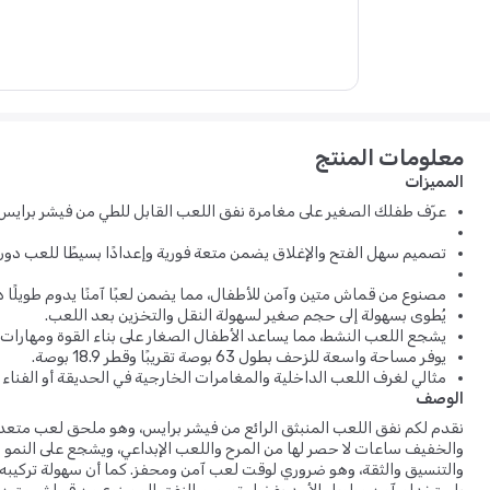
معلومات المنتج
المميزات
عرّف طفلك الصغير على مغامرة نفق اللعب القابل للطي من فيشر برايس.
تصميم سهل الفتح والإغلاق يضمن متعة فورية وإعدادًا بسيطًا للعب دون 
مصنوع من قماش متين وآمن للأطفال، مما يضمن لعبًا آمنًا يدوم طويلًا د
يُطوى بسهولة إلى حجم صغير لسهولة النقل والتخزين بعد اللعب.
يشجع اللعب النشط، مما يساعد الأطفال الصغار على بناء القوة ومهارات 
يوفر مساحة واسعة للزحف بطول 63 بوصة تقريبًا وقطر 18.9 بوصة.
مثالي لغرف اللعب الداخلية والمغامرات الخارجية في الحديقة أو الفناء 
الوصف
نقدم لكم نفق اللعب المنبثق الرائع من فيشر برايس، وهو ملحق لعب متعد
والخفيف ساعات لا حصر لها من المرح واللعب الإبداعي، ويشجع على النمو ال
والتنسيق والثقة، وهو ضروري لوقت لعب آمن ومحفز. كما أن سهولة تركيبه و