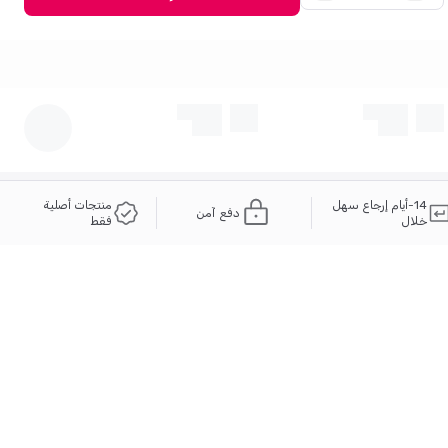
14-أيام إرجاع سهل
منتجات أصلية
دفع آمن
خلال
فقط