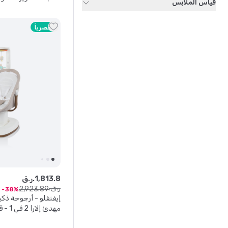
قياس الملابس
حصرياً
8
.
813
,
1
ر.ق.
ر.ق.
2
,
923
.
89
38
إيفنفلو - أرجوحة ذك
مهدئ إلارا 2 في 1 - قهوة ساحلية