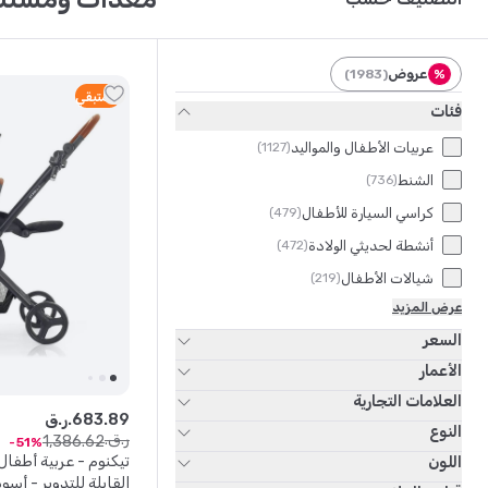
عروض
)
1983
(
%
3
متبقي
فئات
عربيات الأطفال والمواليد
)
1127
(
الشنط
)
736
(
كراسي السيارة للأطفال
)
479
(
أنشطة لحديثي الولادة
)
472
(
شيالات الأطفال
)
219
(
عرض المزيد
السعر
الأعمار
العلامات التجارية
89
.
683
ر.ق.
النوع
ر.ق.
1
,
386
.
62
51
تيكنوم - عربية أطفا
اللون
القابلة للتدوير - أسو