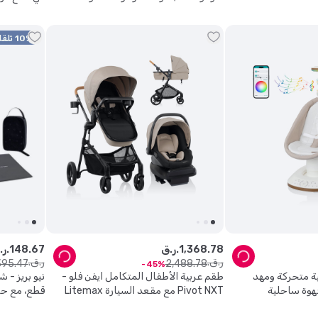
10% تلقائي + 15% كود
78
.
368
,
1
ر.ق.
67
.
148
ر.ق.
ر.ق.
ر.ق.
395
.
47
2
,
488
.
78
45
ية متحركة ومهد
طقم عربية الأطفال المتكامل ايفن فلو -
Pivot NXT مع مقعد السيارة Litemax
قطع، مع حص
NXT - لون لاتيه تان
للقطع مبلل