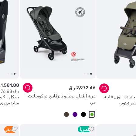
88
.
581
,
1
ر.
46
.
972
,
2
ر.ق.
ر.ق.
476
.
88
عربة أطفال بوغابو باترفلاي تو كومبليت
فيفة الوزن قابلة
مي
خضر زيتوني
سايز مهوى آيز
حصرياً
5
متبقي