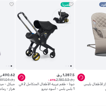
حصرياً
5
.
287
,
1
ر.ق.
62
.
490
ر.ق.
ر.ق.
ر.ق.
891
.
04
2
,
180
.
53
41
از للأطفال بليس
دونا - طقم عربية الأطفال المتكامل 2 في
1 بلس بلس - أسود نيترو
هزاز - رما