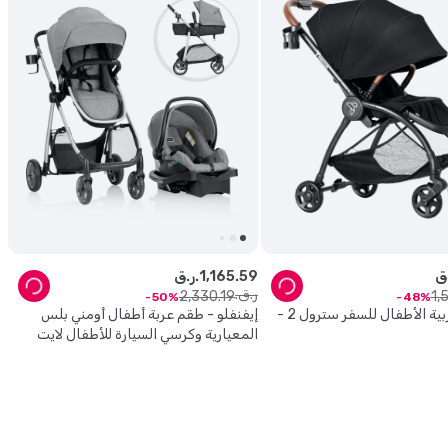
59
.
165
,
1
ر.ق.
ر.ق.
2
,
330
.
19
1
,
50
48
تيكنوم - عربية الأطفال للسفر سترول 2 -
إيفنفلو - طقم عربة أطفال أومني بلس
المعيارية وكرسي السيارة للأطفال لايت
ماكس - رمادي مايلر - قطعتان