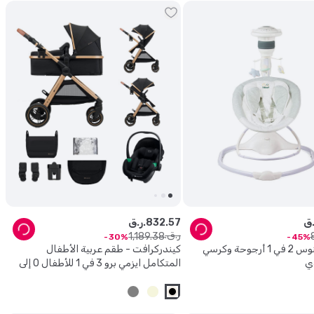
57
.
832
ر.ق.
ر.ق.
1
,
189
.
38
30
45
جيكل - مينوس 2 في 1 أرجوحة وكرسي
كيندركرافت - طقم عربية الأطفال
دي
المتكامل ايزمي برو 3 في 1 للأطفال 0 إلى
22 كجم - بيج رملي