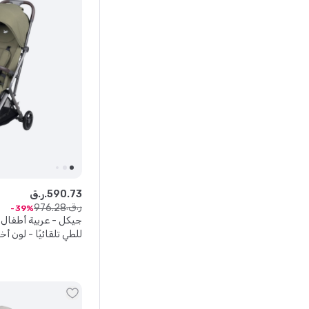
73
.
590
ر.ق.
ر.ق.
976
.
28
39
جيكل - عربية أطفال خ
للطي تلقائيًا - لون أ