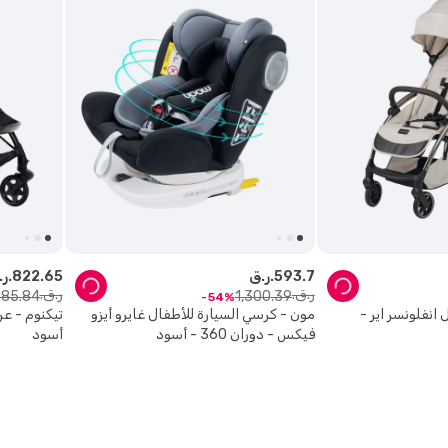
7
.
593
ر.ق.
65
.
822
ر.ق.
ر.ق.
ر.ق.
585
.
84
1
,
300
.
39
54
 انفلونسر اير -
مون - كرسي السيارة للأطفال غايرو أيزو
فيكس - دوران 360 - أسود
أسود