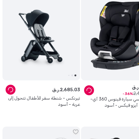
ق.
03
.
685
,
2
ر.ق.
2
,
36
تيرنكس – شنطة سفر للأطفال تتحول إلى
جيكل - كرسي سيارة فينوس 360 آي-
عربة – أسود
و فيكس - أسود