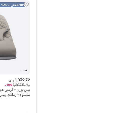
10% تلقائي + 15% كود
72
.
039
,
1
ر.ق.
ر.ق.
1
,
287
.
5
19
بيبي بورن - كرسي هز
منسوج - رمادي رملي