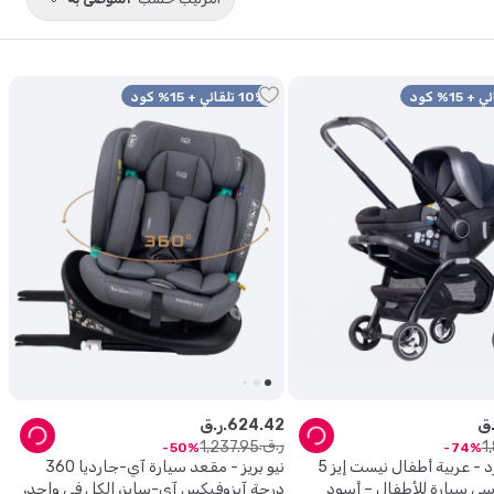
10% تلقائي + 15% كود
42
.
624
ر.ق.
ر.ق.
1
,
237
.
95
1
,
50
74
بامبل & بيرد - عربية أطفال نيست إيز 5
نيو بريز - مقعد سيارة آي-جارديا 360
درجة آيزوفيكس آي-سايز، الكل في واحد،