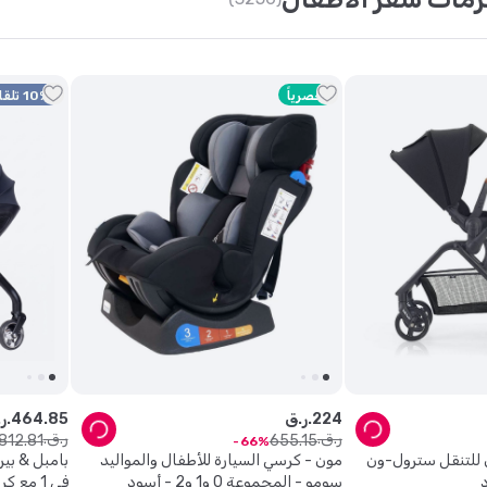
حصرياً
10% تلقائي + 15% كود
224
ر.ق.
85
.
464
ر.ق.
ر.ق.
ر.ق.
812
.
81
655
.
15
66
ل للتنقل سترول-ون
مون - كرسي السيارة للأطفال والمواليد
د
سومو - المجموعة 0 و1 و2 - أسود
في 1 مع كرسي سيارة للأطفال – أسود