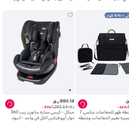
0-12 سنة - رمادي
14
.
880
ر.ق.
ر.ق.
1
,
283
.
54
31
62
نيو بريز - شنطة ظهر للحفاضات نيكسي، 7
جيكل - كرسي سيارة ساتورن زيب 360
يرة تغيير الحفاضات، وشنطة
دوار آيزو فيكس الكل في واحد - أسود
ة، وأكياس - أسود