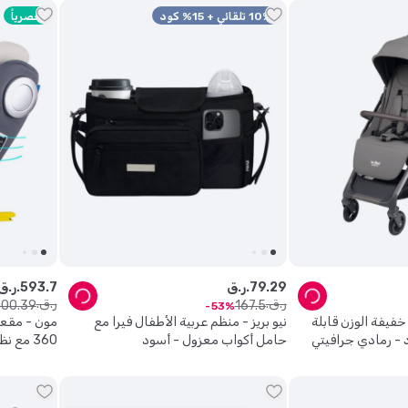
10% تلقائي + 15% كود
حصرياً
29
.
79
ر.ق.
7
.
593
ر.ق.
ر.ق.
ر.ق.
300
.
39
167
.
5
53
فيفة الوزن قابلة
نيو بريز - منظم عربية الأطفال فيرا مع
مون - مقعد
د - رمادي جرافيتي
حامل أكواب معزول - أسود
360 مع نظام تثبيت Isofix - رمادي