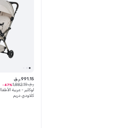
15
.
991
ر.ق.
ر.ق.
1
,
882
.
19
47
لوكلير - عربية الأطفال
كلاودي دريم