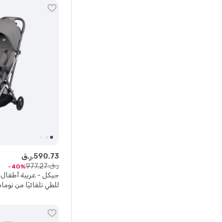
73
.
590
ر.ق.
ر.ق.
977
.
27
40
جيكل - عربية أطفال خ
للطي تلقائيًا من نوما