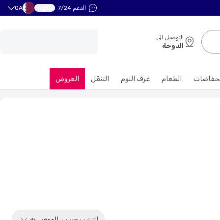
English
الدعم 7/24
QA
التوصيل الى
الدوحة
حفاضات
الطعام
غرف النوم
التنقّل
العروض
الترتيب حسب
الموصى به