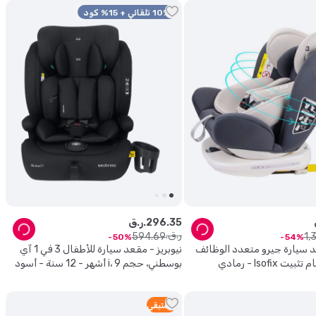
10% تلقائي + 15% كود
35
.
296
ر.ق.
ر.ق.
594
.
69
1
,
50
54
 سيارة جيرو متعدد الوظائف
نيوبريز - مقعد سيارة للأطفال 3 في 1 آي
بوسطني، حجم i، 9 أشهر - 12 سنة - أسود
3
متبقي