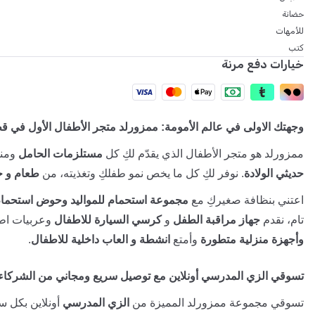
حضانة
للأمهات
كتب
خيارات دفع مرنة
وجهتك الاولى في عالم الأمومة: ممزورلد متجر الأطفال الأول في ق
ممزورلد هو متجر الأطفال الذي يقدّم لكِ كل
مستلزمات الحامل
ومنت
حديثي الولادة
. نوفر لكِ كل ما يخص نمو طفلكِ وتغذيته، من
طعام و ح
اعتني بنظافة صغيركِ مع
مجموعة استحمام للمواليد وحوض استحمام
تام، نقدم
جهاز مراقبة الطفل
و
كرسي السيارة للاطفال
وعربيات اطف
وأجهزة منزلية متطورة
وأمتع
انشطة و العاب داخلية للاطفال
.
تسوقي الزي المدرسي أونلاين مع توصيل سريع ومجاني من الشركاء
تسوقي مجموعة ممزورلد المميزة من
الزي المدرسي
أونلاين بكل سه