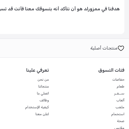
هدفنا في ممزورلد هو أن نتأكد أنه بتسوقك معنا فأنت قد تس
منتجات أصلية
فئات التسوق
تعرفي علينا
حفاضات
من نحن
طعام
منتجاتنا
ســفـر
اتصلي بنا
ألعاب
وظائف
ملعب
كيفية الإستخدام
استحمام
اعلن معنا
صحة
ملابس