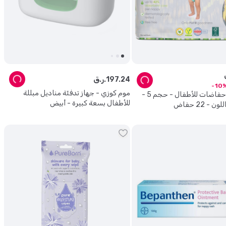
24
.
197
ر.ق.
10
موم كوزي - جهاز تدفئة مناديل مبللة
بيور بورن - حفاضات للأطفال - حجم 5 -
للأطفال بسعة كبيرة - أبيض
- 22 حفاض