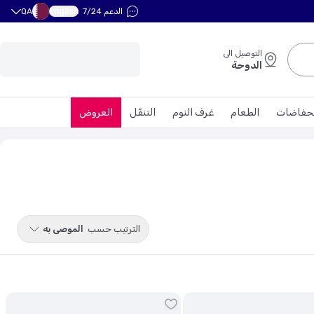
English
الدعم 7/24
QA
التوصيل الى
الدوحة
حفاضات
الطعام
غرف النوم
التنقّل
العروض
الترتيب حسب
الموصى به