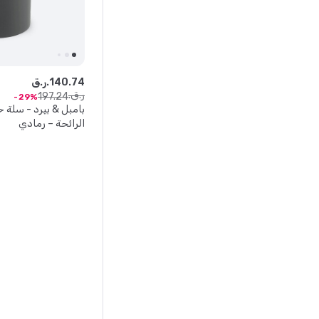
74
.
140
ر.ق.
ر.ق.
197
.
24
29
بامبل & بيرد - سلة
الرائحة – رمادي