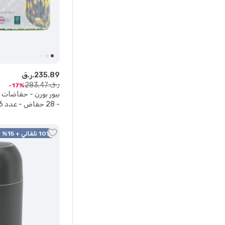
89
.
235
ر.ق.
ر.ق.
283
.
47
17
التصميم
10% تلقائي + 15% كود