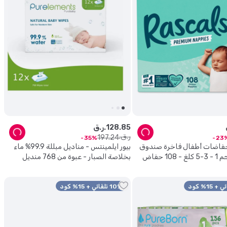
85
.
128
ر.ق.
ر.ق.
197
.
24
35
23
حفاضات أطفال فاخرة صندوق
بيور ايلمينتس - مناديل مبللة 99.9% ماء
10 حفاض
بخلاصة الصبار - عبوة من 768 منديل
لبشرة الأطفال حديثي الولادة والحساسة
10% تلقائي + 15% كود