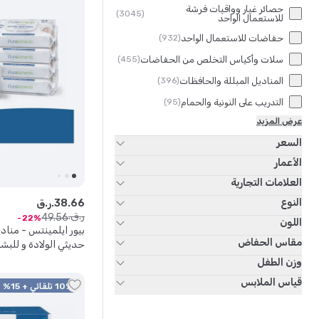
حصائر غيار وواقيات فرشة
)
3045
(
للاستعمال الواحد
حفاضات للاستعمال الواحد
)
932
(
سلات وأكياس التخلص من الحفاضات
)
455
(
المناديل المبللة والحافظات
)
396
(
التدريب على النونية والحمام
)
95
(
عرض المزيد
السعر
الأعمار
العلامات التجارية
النوع
66
.
38
ر.ق.
ر.ق.
49
.
56
22
اللون
بيور ايلمينتس - مناد
مقاس الحفاض
حديثي الولادة و للبش
نقي 99.9% - عبوة من 4
وزن الطفل
قياس الملابس
10% تلقائي + 15% كود