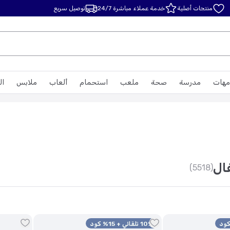
منتجات أصلية
خدمة عملاء مباشرة 24/7
توصيل سريع
مهات
مدرسة
صحة
ملعب
استحمام
ألعاب
ملابس
ال
ال
(5518)
10% تلقائي + 15% كود