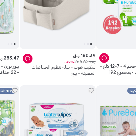
39
.
180
ر.ق.
47
.
283
ر.ق.
ر.ق.
266
.
62
32
بيور بورن - حفاضات حجم 4 - 7-12 كلغ -
سكيب هوب - سلة تنظيم الحفاضات
96 حفاض - 2 عبوات -بمجموع 192
- 22 حفاض × 6 عبوات - قد يختلف اللون
المضيئة - بيج
10% تلقائي + 15% كود