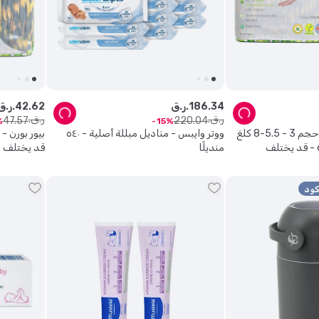
34
.
186
ر.ق.
62
.
42
ر.ق.
ر.ق.
ر.ق.
47
.
57
220
.
04
15
بيور بورن - حفاضات حجم 3 - 5.5-8 كلغ
ووتر وايبس - مناديل مبللة أصلية - ٥٤٠
- 28 حفاض - عدد 6 - قد يختلف
منديلًا
قد يختلف اللون 