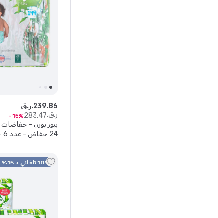
86
.
239
ر.ق.
ر.ق.
283
.
47
15
24 حفاض - عدد 6 - قد يختلف التصميم
10% تلقائي + 15% كود