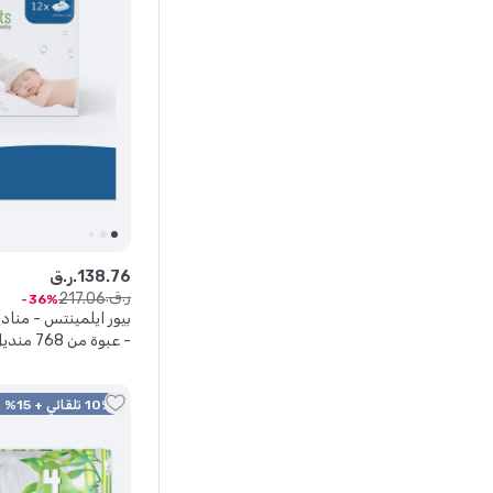
76
.
138
ر.ق.
ر.ق.
217
.
06
36
- عبوة من
حديثي الولادة والحس
10% تلقائي + 15% كود