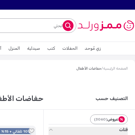
ابحثي
زي مُوحد
الحفلات
كتب
صيدلية
المنزل
أ
الصفحة الرئيسية
/
حفاضات الأطفال
حفاضات الأطف
التصنيف حسب
عروض
)
3060
(
%
فئات
10% تلقائي + 15% كود