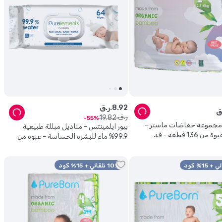
92
.
8
ر.ق.
ر.ق.
19
.
82
55
- مجموعة حفاضات ماستر -
بيور ايلمينتس - مناديل مبللة طبيعية
مقاس 1 - عبوة من 136 قطعة - قد
99.9% ماء للبشرة الحساسة - عبوة من
صميم
64 منديل
10% تلقائي + 15% كود