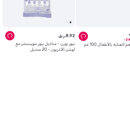
92
.
8
ر.ق.
2
بيور بورن - مناديل بيور مويستشر مع
 العناية بالأطفال 100 غم
لوشن الآذريون - 20 منديل