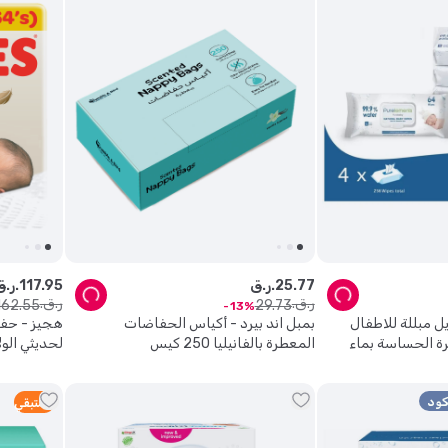
77
.
25
ر.ق.
95
.
117
ر.ق.
ر.ق.
ر.ق.
162
.
55
29
.
73
13
يل مبللة للاطفال
بمبل اند بيرد - أكياس الحفاضات
هجيز - حفا
رة الحساسة بماء
المعطرة بالفانيليا 250 كيس
العبوة
5
متبقي