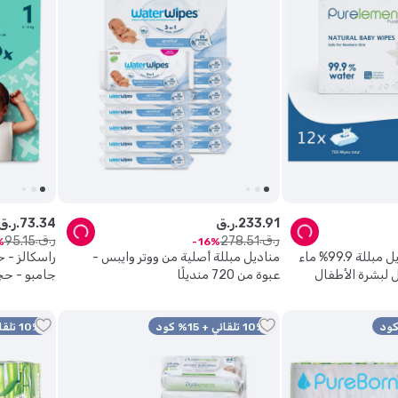
91
.
233
ر.ق.
34
.
73
ر.ق.
ر.ق.
ر.ق.
95
.
15
278
.
51
16
بيور ايلمينتس - مناديل مبللة 99.9% ماء
مناديل مبللة أصلية من ووتر وايبس -
راسكالز - 
 768 منديل لبشرة الأطفال
عبوة من 720 منديلًا
جامبو - حجم 1 - 3-5 كلغ - 8
اسة
10% تلقائي + 15% كود
10% تلقائي + 15% كود