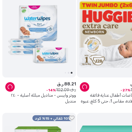
21
.
88
ر.ق.
ر.ق.
102
.
09
14
27
ضات أطفال عناية فائقة
ووتر وايبس - مناديل مبللة أصلية - ٢٤٠
لحديثي الولادة، مقاس 1، حتى 5 كلغ، عبوة
منديل
جامبو مزدوجة 128 حفاض - قد تختلف
10% تلقائي + 15% كود