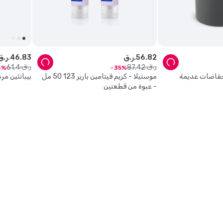
82
.
56
ر.ق.
83
.
46
ر.ق.
ر.ق.
ر.ق.
61
.
4
87
.
42
4
35
 حفاضات عديمة
موستيلا - كريم فيتامين بارير 123 50 مل
بيبانثين مرهم
- عبوة من قطعتين