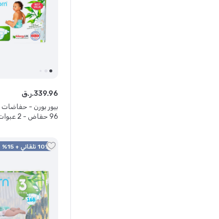
96
.
339
ر.ق.
حفاض - قد يختلف اللون
10% تلقائي + 15% كود