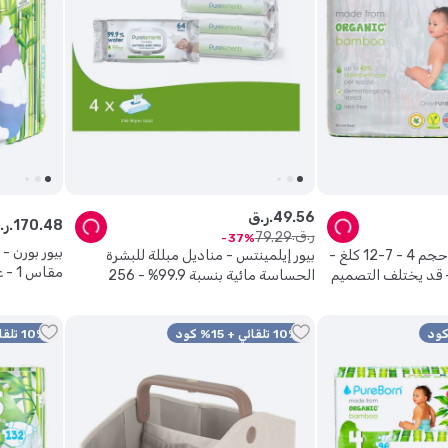
56
.
49
ر.ق.
48
.
170
ر.ق.
ر.ق.
79
.
29
37
بيور بورن 
بيور بورن - حفاضات حجم 4 - 7-12 كلغ -
بيور إيلمينتس - مناديل مبللة للبشرة
الحساسة مائية بنسبة 99.9% - 256
يختلف الت
منديل.
10% تلقائي + 15% كود
10% تلقائي + 15% كود