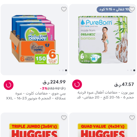
10% تلقائي + 15% كود
99
.
224
ر.ق.
57
.
47
ر.ق.
ر.ق.
232
.
92
3
بيور بورن - حفاضات أطفال عبوة فردية
بيبي جوي - حفاضات كلوت - عبوة
حجم 6 - 16-20 كلغ - 20 حفاض- قد
عملاقة - الحجم 6 جونيور XXL - 16-23
تختلف الرسومات
كلغ - عدد 150