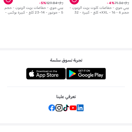
ر.ق.
ر.ق.
129
.
84
71
.
36
5
4
بيبي جوي - حفاضات كلوت بزيت الزيتون -
بيبي جوي - حفاضات بزيت الزيتون - حجم
حجم 6 - XXL - 16+ كلغ - كبيرة - 32
5 - جونيور - 14-23 كلغ - كبيرة بوكس -
حفاض
84 حفاض
تجربة تسوق سلسة
تعرفي علينا