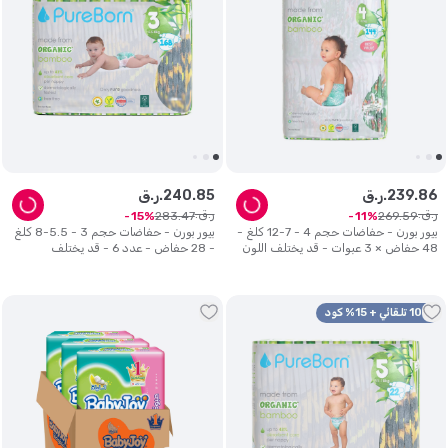
86
.
239
ر.ق.
85
.
240
ر.ق.
ر.ق.
ر.ق.
283
.
47
269
.
59
15
11
بيور بورن - حفاضات حجم 4 - 7-12 كلغ -
بيور بورن - حفاضات حجم 3 - 5.5-8 كلغ
48 حفاض × 3 عبوات - قد يختلف اللون
- 28 حفاض - عدد 6 - قد يختلف
التصميم
10% تلقائي + 15% كود