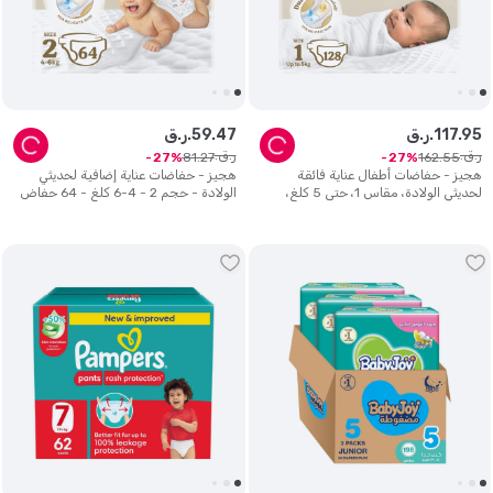
95
.
117
ر.ق.
47
.
59
ر.ق.
ر.ق.
ر.ق.
81
.
27
162
.
55
27
27
هجيز - حفاضات أطفال عناية فائقة
هجيز - حفاضات عناية إضافية لحديثي
لحديثي الولادة، مقاس 1، حتى 5 كلغ،
الولادة - حجم 2 - 4-6 كلغ - 64 حفاض
عبوة جامبو مزدوجة 128 حفاض - قد
تختلف العبوة