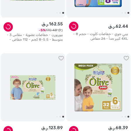
55
.
162
ر.ق.
44
.
62
ر.ق.
ر.ق.
170
.
48
5
بيبي جوي - حفاضات كلوت - حجم 8 -
بيوربورن - حفاضات عضوية - مقاس 3 -
4XL كبير جداً - 26 حفاض
متوسط ​​- 5.5-8 كجم - 112 حفاض -
طبعة متنوعة
39
.
68
ر.ق.
89
.
123
ر.ق.