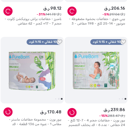
16
.
206
ر.ق.
12
.
98
ر.ق.
ر.ق.
ر.ق.
141
.
73
217
.
06
31
5
بيبي جوي - حفاضات بحشوة مضغوطة -
بامبرز - حفاضات براش بروتيكشن كِلوت -
جونيور - 14-25 كلغ - 198 حفاض - 3
حجم 7 - 17+ كجم - 62 حفاض
عبوات
10% تلقائي + 15% كود
10% تلقائي + 15% كود
86
.
239
ر.ق.
48
.
170
ر.ق.
ر.ق.
283
.
47
15
بيور بورن - مجموعة حفاضات ماستر -
بيور بورن - حفاضات حجم 4 - 7-12 كلغ -
مقاس 1 - عبوة من 136 قطعة - قد
24 حفاض - عدد 6 - قد يختلف التصميم