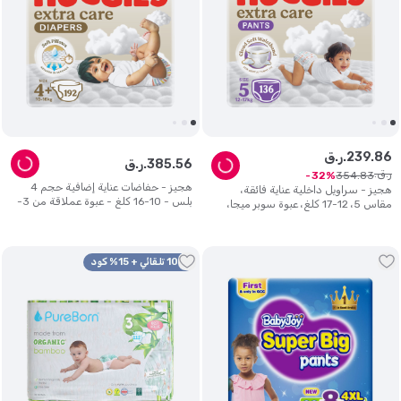
86
.
239
ر.ق.
56
.
385
ر.ق.
ر.ق.
354
.
83
32
هجيز - حفاضات عناية إضافية حجم 4
هجيز - سراويل داخلية عناية فائقة،
بلس - 10-16 كلغ - عبوة عملاقة من 3-
مقاس 5، 12-17 كلغ، عبوة سوبر ميجا،
192 حفاض
136 حفاض - قد تختلف العبوة
10% تلقائي + 15% كود