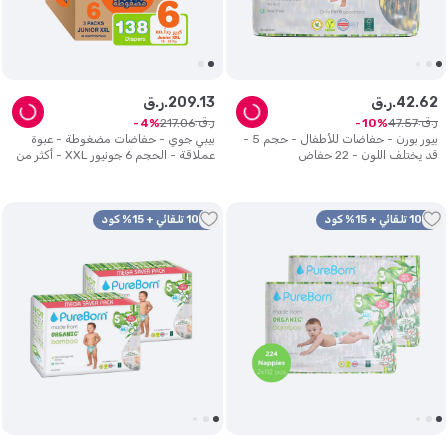
62
.
42
ر.ق.
13
.
209
ر.ق.
ر.ق.
ر.ق.
217
.
06
47
.
57
4
10
بيور بورن - حفاضات للأطفال - حجم 5 -
بيبي جوي - حفاضات مضغوطة - عبوة
قد يختلف اللون - 22 حفاض
عملاقة - الحجم 6 جونيور XXL - أكثر من
16 كلغ - عدد 3 - عدد 138
10% تلقائي + 15% كود
10% تلقائي + 15% كود