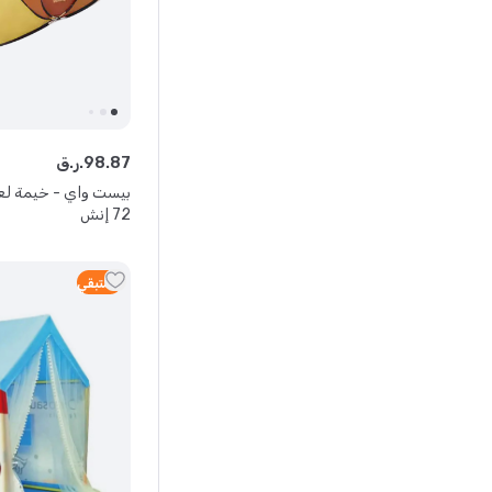
87
.
98
ر.ق.
72 إنش
5
متبقي