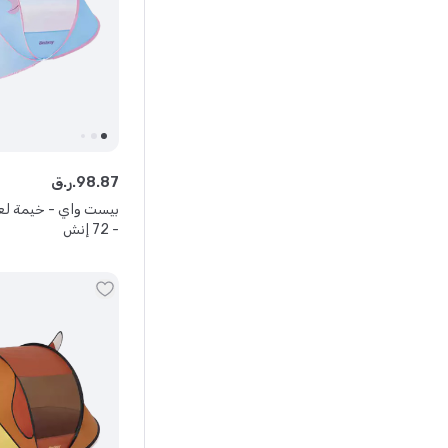
87
.
98
ر.ق.
- 72 إنش