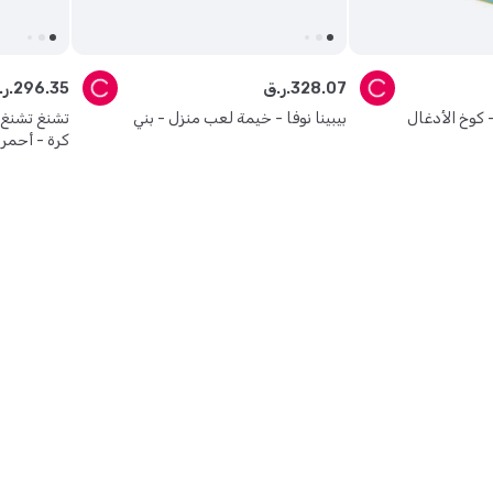
07
.
328
ر.ق.
35
.
296
ر.ق.
 كوخ الأدغال
بيبينا نوفا - خيمة لعب منزل - بني
كرة - أحمر