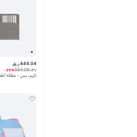
04
.
444
ر.ق.
ر.ق.
554
.
05
20
كرين بيبي - مظلة أط