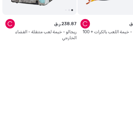
87
.
238
ر.ق.
تشنغ تشنغ - خيمة اللعب بالكرات + 100
ريجالو - خيمة لعب متنقلة - الفضاء
الخارجي