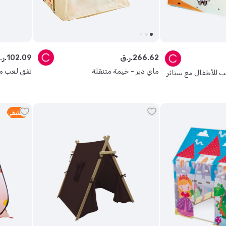
62
.
266
ر.ق.
09
.
102
ر.ق.
ماي دير - خيمة متنقلة
نفق لعب من
ب للأطفال مع ستائر
5
متبقي