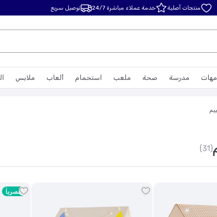
منتجات أصلية
خدمة عملاء مباشرة 24/7
توصيل سريع
مهات
مدرسة
صحة
ملعب
استحمام
ألعاب
ملابس
ال
ييم
(31)
حصرياً