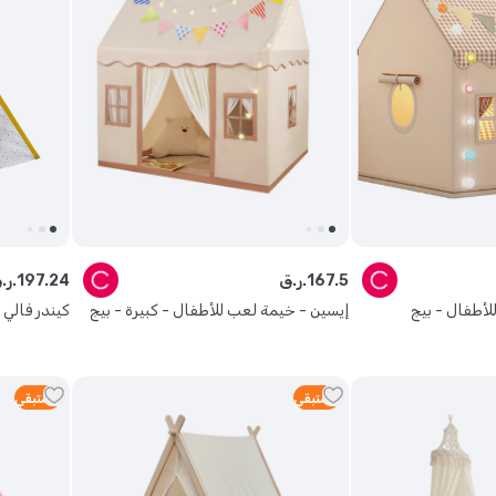
5
.
167
ر.ق.
24
.
197
ر.ق.
لأطفال - بيج
إيسين - خيمة لعب للأطفال - كبيرة - بيج
كيندر فالي
3
متبقي
3
متبقي