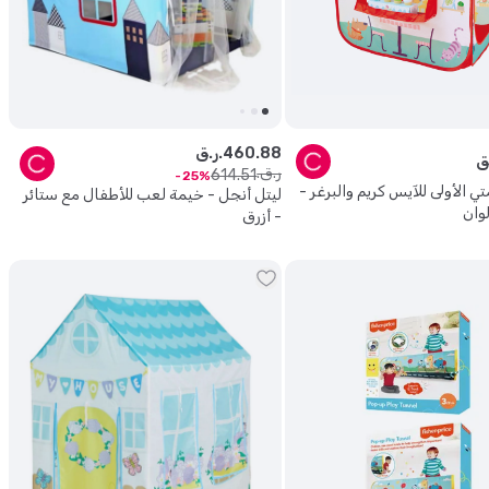
88
.
460
ر.ق.
ر.ق.
614
.
51
25
 الأولى للآيس كريم والبرغر -
ليتل أنجل - خيمة لعب للأطفال مع ستائر
وان
- أزرق