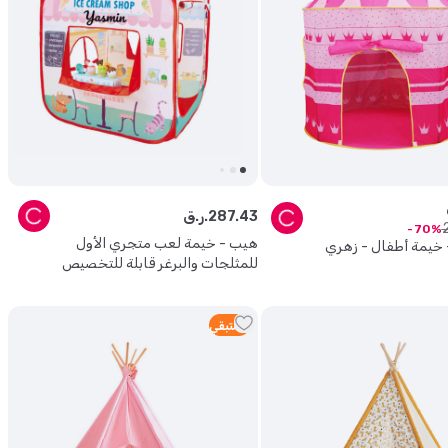
43
.
287
ر.ق.
70
هيب - خيمة لعب متجري الأول
- خيمة أطفال - زهري
للمثلجات والبرغر قابلة للتخصيص
5
متبقي