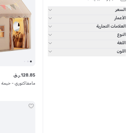
السعر
الأعمار
العلامات التجارية
النوع
اللغة
اللون
85
.
128
ر.ق.
مامفاكتوري - خيمة ل