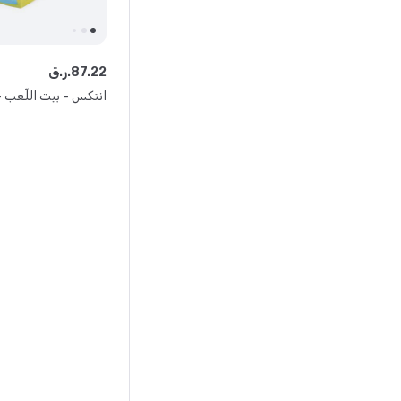
22
.
87
ر.ق.
انتكس - بيت اللّعب -