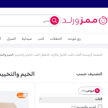
ابحثي
زي مُوحد
الحفلات
كتب
صيدلية
المنزل
أ
الصفحة الرئيسية
/
ألعاب
/
لعب الادوار والأزياء للاطفال
/
لعب الخيام والتخييم
/
الخيم والتخ
الخيم والتخييم
التصنيف حسب
عروض
)
6
(
%
2
متبقي
فئات
الخيم والتخييم
)
33
(