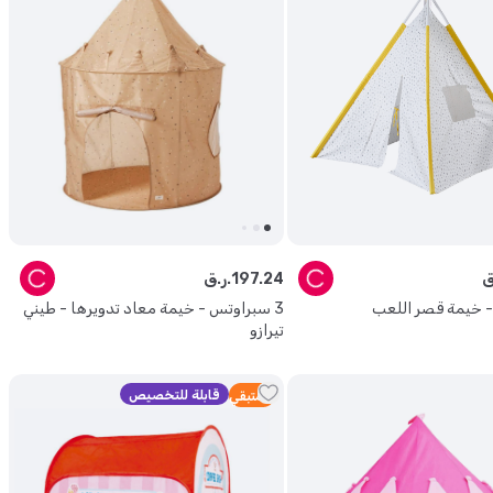
24
.
197
ر.ق.
 - خيمة قصر اللعب
3 سبراوتس - خيمة معاد تدويرها - طيني
تيرازو
قابلة للتخصيص
2
متبقي