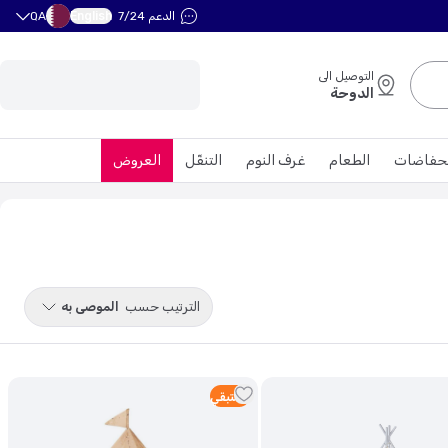
English
الدعم 7/24
QA
التوصيل الى
الدوحة
حفاضات
الطعام
غرف النوم
التنقّل
العروض
الترتيب حسب
الموصى به
1
متبقي