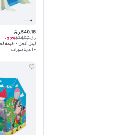
18
.
540
ر.ق.
ر.ق.
674
.
97
20
ليتل أنجل - خيمة لع
- الديناصورات