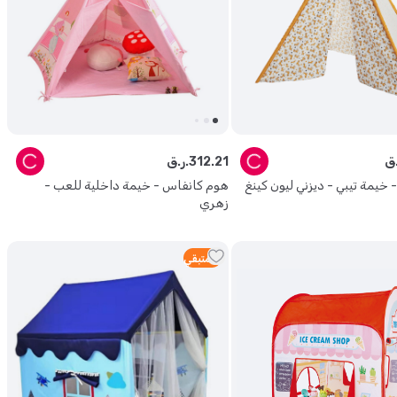
21
.
312
ر.ق.
- خيمة تيبي - ديزني ليون كينغ
هوم كانفاس - خيمة داخلية للعب -
زهري
4
متبقي