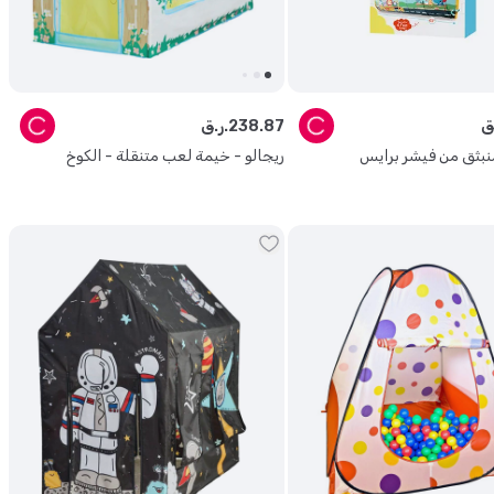
87
.
238
ر.ق.
بثق من فيشر برايس
ريجالو - خيمة لعب متنقلة - الكوخ