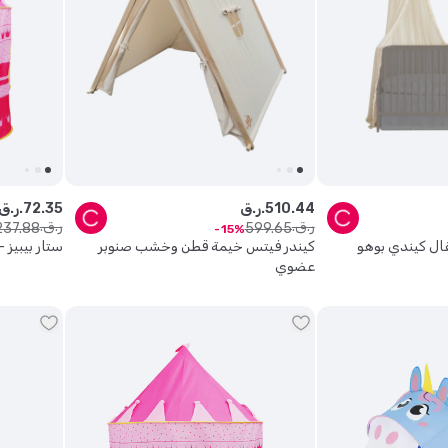
44
.
510
ر.ق.
35
.
72
ر.ق.
ر.ق.
ر.ق.
237
.
88
599
.
65
15
فال كيندي بوهو
كيندر فيتس خيمة قطن وخشب صنوبر
ستار بيبيز 
عضوي