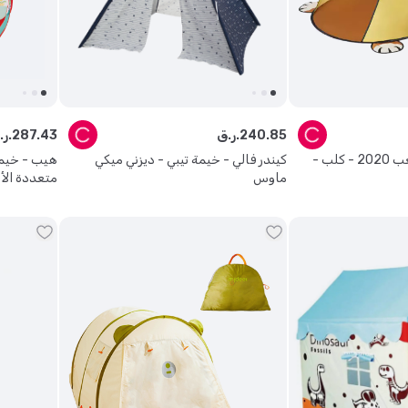
85
.
240
ر.ق.
43
.
287
ر.ق.
بيست واي - خيمة لعب 2020 - كلب -
كيندر فالي - خيمة تيبي - ديزني ميكي
هيب - خيمتي
ماوس
متعددة الأل