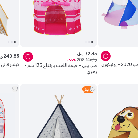
35
.
72
ر.ق.
85
.
240
ر.ق.
ر.ق.
208
.
14
65
بيست واي - خيمة لعب 2020 - يونيكورن
كيندر فالي 
صن بيبي - خيمة اللعب بارتفاع 135 سم -
زهري
5
متبقي