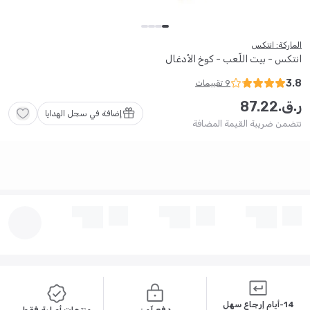
الماركة: انتكس
انتكس - بيت اللّعب - كوخ الأدغال
3.8
9
تقييمات
ر.ق.
87
.
22
إضافة في سجل الهدايا
تتضمن ضريبة القيمة المضافة
14-أيام إرجاع سهل