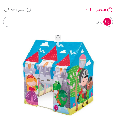
الدعم 7/24
ابحثي