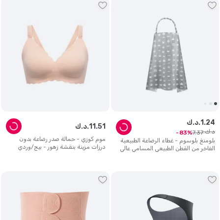
24
.
1
د.ك.
51
.
11
د.ك.
د.ك.
7
.
37
83
موم كوزي - حمالة صدر رضاعة بدون
بلومنغ بلوسوم - غطاء الرضاعة الطبيعية
درزات مزينة بنقشة زهور - بيج/وردي
الفاخر من القطن الطبيعي المسامي عالي
محاري
التغطية مع طوق رؤية مرن - لون رمادي