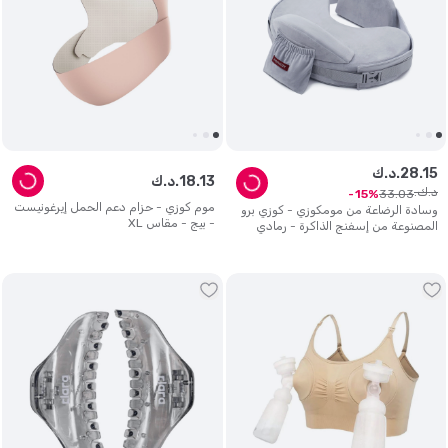
15
.
28
د.ك.
13
.
18
د.ك.
د.ك.
33
.
03
15
موم كوزي - حزام دعم الحمل إيرغونيست
وسادة الرضاعة من مومكوزي - كوزي برو
- بيج - مقاس XL
المصنوعة من إسفنج الذاكرة - رمادي