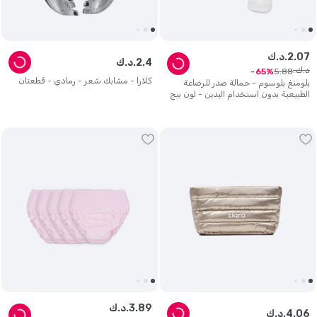
07
.
2
د.ك.
4
.
2
د.ك.
د.ك.
5
.
88
65
كلارا - مشابك شعر - رمادي - قطعتان
بلومنغ بلوسوم - حمالة صدر للرضاعة
الطبيعية بدون استخدام اليدين - لون بيج
89
.
3
د.ك.
06
.
4
د.ك.