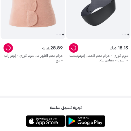
13
.
18
د.ك.
89
.
28
د.ك.
موم كوزي - حزام دعم الحمل إيرغونيست
حزام دعم الظهر من موم كوزي - إرغو راب
- أسود - مقاس XL
- بيج
تجربة تسوق سلسة