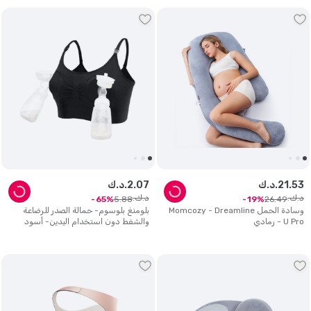
53
.
21
د.ك.
07
.
2
د.ك.
د.ك.
د.ك.
5
.
88
26
.
49
65
19
وسادة الحمل Momcozy - Dreamline
بلومنغ بلوسوم- حمالة الصدر للرضاعة
U Pro - رمادي
والشفط دون استخدام اليدين- أسود