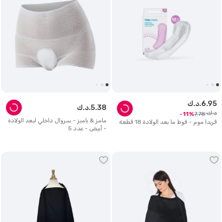
95
.
6
د.ك.
38
.
5
د.ك.
د.ك.
7
.
78
11
مامز & بامبز - سروال داخلي لبعد الولادة
فريدا موم - فوط ما بعد الولادة 18 قطعة
- أبيض - عدد 5