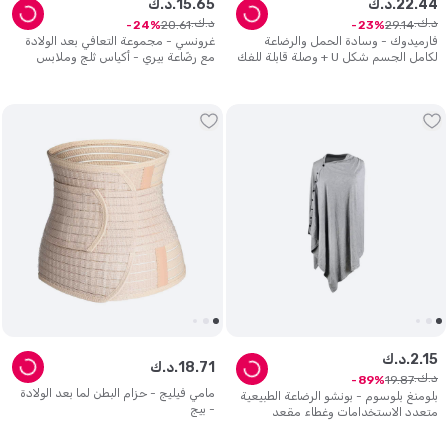
44
.
22
د.ك.
65
.
15
د.ك.
د.ك.
د.ك.
20
.
61
29
.
14
24
23
فارميدوك - وسادة الحمل والرضاعة
غرونسي - مجموعة التعافي بعد الولادة
لكامل الجسم شكل U + وصلة قابلة للفك
مع رضّاعة بيري - أكياس ثلج وملابس
- رمادي
داخلية - متعددة الألوان
15
.
2
د.ك.
71
.
18
د.ك.
د.ك.
19
.
87
89
مامي فيليج - حزام البطن لما بعد الولادة
بلومنغ بلوسوم - بونشو الرضاعة الطبيعية
- بيج
متعدد الاستخدامات وغطاء مقعد
السيارة وعربات التسوق - لون رمادي فاخر