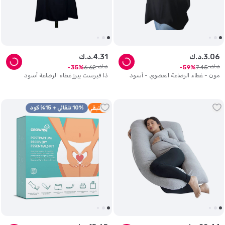
06
.
3
د.ك.
31
.
4
د.ك.
د.ك.
د.ك.
6
.
62
7
.
45
35
59
مون - غطاء الرضاعة العضوي - أسود
ذا فيرست ييرز غطاء الرضاعة أسود
2
متبقي
10% تلقائي + 15% كود