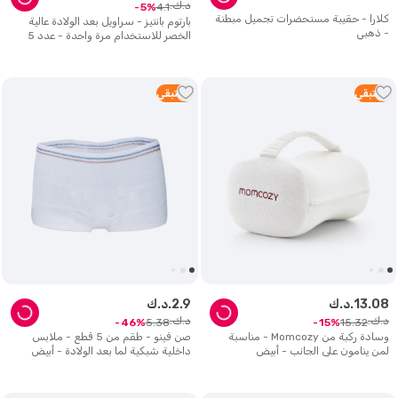
د.ك.
4
.
1
5
كلارا - حقيبة مستحضرات تجميل مبطنة
بارتوم بانتيز - سراويل بعد الولادة عالية
- ذهبي
الخصر للاستخدام مرة واحدة - عدد 5
5
متبقي
5
متبقي
08
.
13
د.ك.
9
.
2
د.ك.
د.ك.
د.ك.
5
.
38
15
.
32
46
15
وسادة ركبة من Momcozy - مناسبة
صن فينو - طقم من 5 قطع - ملابس
لمن ينامون على الجانب - أبيض
داخلية شبكية لما بعد الولادة - أبيض