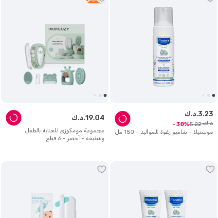
23
.
3
د.ك.
04
.
19
د.ك.
د.ك.
5
.
22
38
مجموعة مومكوزي للعناية بالطفل
موستيلا - شامبو رغوة للمواليد - 150 مل
وتنظيفه - أخضر - 6 قطع