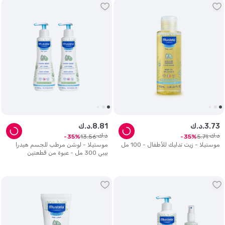
73
.
3
د.ك.
81
.
8
د.ك.
د.ك.
د.ك.
13
.
56
5
.
71
35
35
موستيلا - زيت تدليك للأطفال - 100 مل
موستيلا - لوشن مرطب للجسم هيدرا
بيبي 300 مل - عبوة من قطعتين