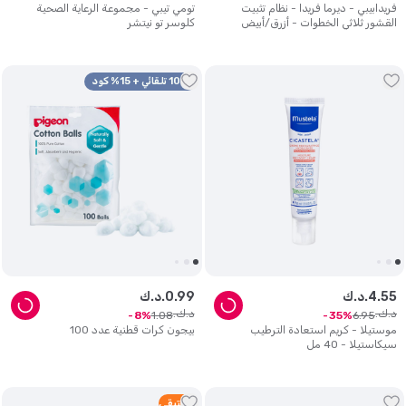
فريدابيبي - ديرما فريدا - نظام تثبيت
تومي تيبي - مجموعة الرعاية الصحية
القشور ثلاثي الخطوات - أزرق/أبيض
كلوسر تو نيتشر
10% تلقائي + 15% كود
55
.
4
د.ك.
99
.
0
د.ك.
د.ك.
د.ك.
1
.
08
6
.
95
8
35
موستيلا - كريم استعادة الترطيب
بيجون كرات قطنية عدد 100
سيكاستيلا - 40 مل
2
متبقي