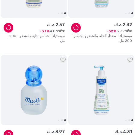
32
.
2
د.ك.
57
.
2
د.ك.
د.ك.
د.ك.
4
.
06
3
.
39
37
32
موستيلا - معطر الجلد والشعر والجسم -
موستيلا - شامبو لطيف للشعر - 200
200 مل
مل
31
.
4
د.ك.
97
.
3
د.ك.