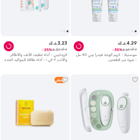
29
.
4
د.ك.
23
.
3
د.ك.
د.ك.
د.ك.
4
.
31
6
.
61
25
35
موستيلا - كريم الوجه هيدرا بيبي 40 مل
فريدابيبي - أداة تنظيف الأنف والأظافر
- عبوة من قطعتين
والأذن ٣ في ١ - أداة نظافة للمواليد الجدد
والرضع والأطفال الصغار
4
متبقي