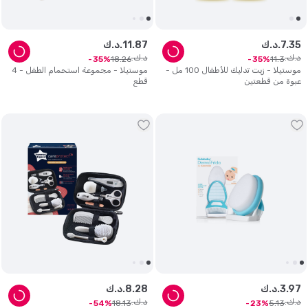
35
.
7
د.ك.
87
.
11
د.ك.
د.ك.
د.ك.
18
.
26
11
.
3
35
35
موستيلا - زيت تدليك للأطفال 100 مل -
موستيلا - مجموعة استحمام الطفل - 4
عبوة من قطعتين
قطع
97
.
3
د.ك.
28
.
8
د.ك.
د.ك.
د.ك.
18
.
13
5
.
13
54
23