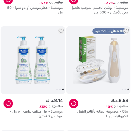
د.ك.
د.ك.
6
.
29
6
.
79
37
37
موستيلا - لوشن الجسم المرطب هايدرا
موستيلا - عطر موستي أو دو سوا - 50
بيبي للأطفال - 300 مل
مل
10% تلقائي + 15% كود
53
.
8
د.ك.
14
.
8
د.ك.
د.ك.
د.ك.
12
.
52
9
.
44
35
10
هاكا - مجموعة العناية بأظافر الطفل
موستيلا - جل منظف لطيف ٥٠٠ مل -
الكهربائية- بلوط
عبوة من قطعتين