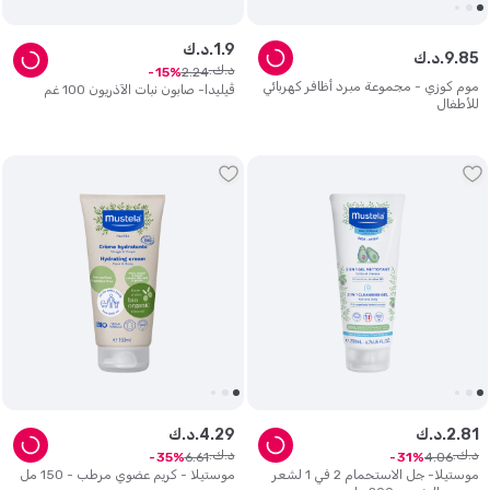
9
.
1
د.ك.
85
.
9
د.ك.
د.ك.
2
.
24
15
موم كوزي - مجموعة مبرد أظافر كهربائي
ڤيليدا- صابون نبات الآذريون 100 غم
للأطفال
81
.
2
د.ك.
29
.
4
د.ك.
د.ك.
د.ك.
6
.
61
4
.
06
35
31
موستيلا- جل الاستحمام 2 في 1 لشعر
موستيلا - كريم عضوي مرطب - 150 مل