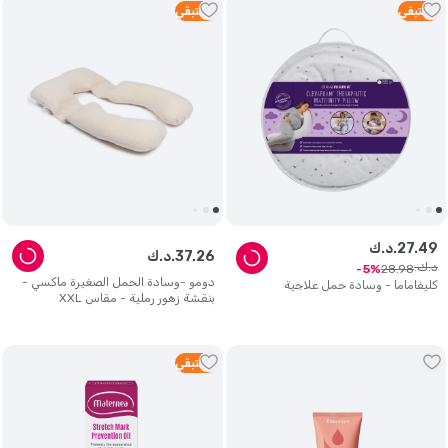
2
متبقي
2
متبقي
49
.
27
د.ك.
26
.
37
د.ك.
د.ك.
28
.
98
5
دومو -وسادة الحمل الصغيرة ماكسي -
كليفاماما - وسادة حمل علاجية
بنقشة زهور رملية - مقاس XXL
3
متبقي