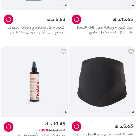
65
.
15
د.ك.
63
.
5
د.ك.
موم كوزي - وسادة حمل قابلة للتعديل
اتيتيود - جل استحمام متوازن الحموضة
على شكل أف - مخمل رمادي
بلومينغ بيلي بأوراق الأرجان - 473 مل
45
.
10
د.ك.
63
.
5
د.ك.
د.ك.
16
.
08
35
مامز & بامبز - حزام دعم الحمل - أسود
موستيلا - لوشن الأمومة متعدد