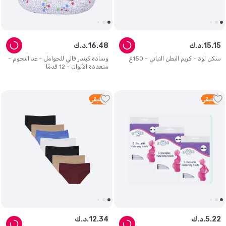
15
.
15
د.ك.
48
.
16
د.ك.
سكن لود - كريم البطن النباتي - 150غ
وسادة كيندر فالي للحوامل - عد النجوم -
متعددة الألوان - 12 قدمًا
3
متبقي
5
متبقي
22
.
5
د.ك.
34
.
12
د.ك.