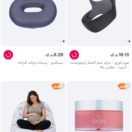
13
.
18
د.ك.
28
.
8
د.ك.
موم كوزي - حزام دعم الحمل إيرغونيست
سبيكترم - وسادة دونات للراحة
- أسود - مقاس XL
1
متبقي
2
متبقي