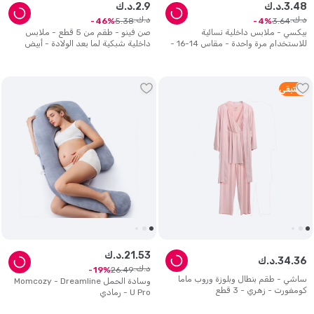
48
.
3
د.ك.
9
.
2
د.ك.
د.ك.
د.ك.
5
.
38
3
.
64
46
4
بيكسي - ملابس داخلية نسائية
صن فينو - طقم من 5 قطع - ملابس
للاستخدام مرة واحدة - مقاس 14-16 -
داخلية شبكية لما بعد الولادة - أبيض
عبوة من قطعتين
2
متبقي
53
.
21
د.ك.
36
.
34
د.ك.
د.ك.
26
.
49
19
ساشي - طقم بنطال وبلوزة وروب ماما
وسادة الحمل Momcozy - Dreamline
كومفورت - زهري - 3 قطع
U Pro - رمادي