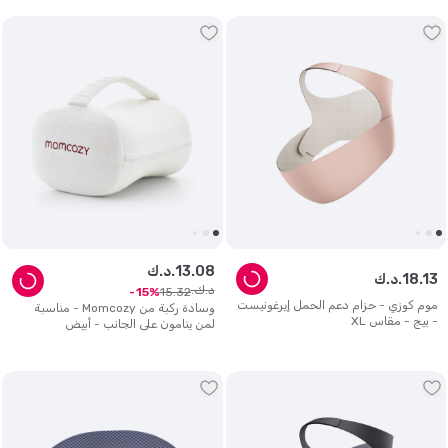
08
.
13
د.ك.
13
.
18
د.ك.
د.ك.
15
.
32
15
موم كوزي - حزام دعم الحمل إيرغونيست
وسادة ركبة من Momcozy - مناسبة
- بيج - مقاس XL
لمن ينامون على الجانب - أبيض