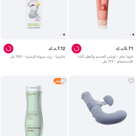
71
.
5
د.ك.
12
.
7
د.ك.
فريدا مام - لوشن الجسم والبطن أثناء
ماتيرنيا - زيت مرونة للبشرة - 100 مل
الاستحمام - 177 مل
5
متبقي