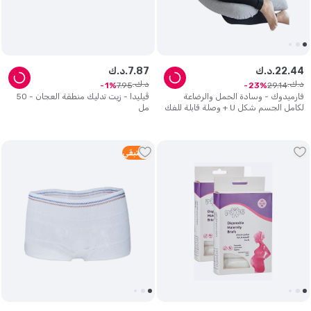
44
.
22
د.ك.
87
.
7
د.ك.
د.ك.
د.ك.
7
.
95
29
.
14
1
23
فارميدوك - وسادة الحمل والرضاعة
ڤيليدا - زيت تدليك منطقة العجان - 50
لكامل الجسم شكل U + وصلة قابلة للفك
مل
- رمادي
5
متبقي