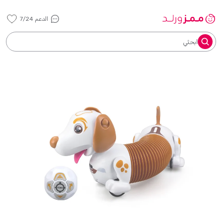
الدعم 7/24
ابحثي