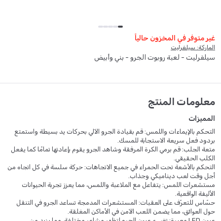
غير متوفر في المخزون حالياً
الماركة: سيلفرليت
سيلفرليت - لعبة روبوت الجرو - بني وأبيض
معلومات المنتج
المميزات
التحكم بالإيماءات واللمس: قم بقيادة الجرو الآلي بحركات يد بسيطة واستمتع
بردود فعل سريعة الاستجابة للمسك.
متعة الجلب: قم برمي الكرة المرفقة وشاهد الجرو يقوم بإعادتها تمامًا كما يفعل
الكلب الحقيقي.
التحكم بالأشعة تحت الحمراء في جميع الاتجاهات: حركة سلسة في كل اتجاه من
أجل وقت لعب ديناميكي وجذاب.
مستشعرات اللمس: يتفاعل مع الملاعبة واللمس، مما يعزز تجربة الحيوانات
الأليفة الواقعية.
حسّاس للتعرّف على العقبات: المستشعرات المدمجة تساعد الجرو في التنقل
حول العوائق، مما يضمن اللعب الآمن في الأماكن المغلقة.
عيون LED معبرة: تضيء عيون الجرو لتظهر مشاعر مختلفة، مما يزيد من