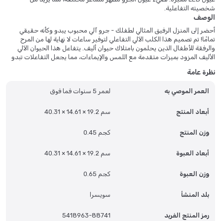
شخصيته التفاعلية.
الوصف
أحضر إلى المنزل الرفيق المثالي لطفلك - جرو آلي محبوب يبدو وكأنه حقيقي
تمامًا! تم تصميم هذا الكلب الآلي التفاعلي لتوفير ساعات لا نهاية لها من المرح
والرفقة للأطفال الذين يحلمون بامتلاك حيوان أليف. يتفاعل هذا الحيوان الآلي
الأليف المزود بميزات متقدمة مع اللمس والإيماءات، مما يجعل التفاعلات تبدو
طبيعية وجذابة.
نظرة عامة
التحكم بالإيماء واللمس: يمكن لطفلك أن يأمر الجرو بحركات يد بسيطة،
العمر الموصي به
لعمر 5 سنوات فما فوق
ويستجيب للمسات الحنونة بردود أفعال مرحة. متعة الجلب: قم برمي الكرة
المرفقة وشاهد الجرو يقوم بإعادتها مثل الكلب الحقيقي. ميزة اتبعني: يستخدم
الجرو أجهزة استشعار تعمل بالأشعة تحت الحمراء لتتبع طفلك، مما يعزز الشعور
أبعاد المنتج
40.31 × 14.61 × 19.2 سم
بالصداقة والمسؤولية. التحكم بالأشعة تحت الحمراء في جميع الاتجاهات: تضمن
الحركات السلسة والمستجيبة في كل اتجاه جلسات لعب ديناميكية. حسّاس
وزن المنتج
0.45 كجم
للتعرّف على العقبات: تعمل أجهزة الاستشعار المدمجة على منع الاصطدامات،
مما يسمح باللعب الآمن في الأماكن المغلقة. عيون LED معبرة: تضيء عيون الجرو
أبعاد العبوة
40.31 × 14.61 × 19.2 سم
لتظهر مشاعر مختلفة، مما يزيد من شخصيته الساحرة. مثالي للأطفال محبي
الحيوانات الأليفة: مثالي للأطفال الذين لا يستطيعون امتلاك كلب حقيقي ولكنهم
يرغبون في الحصول على صديق فروي. لماذا تختار هذا الجرو الآلي؟ تعليمي
وزن العبوة
0.65 كجم
وتنموي: يشجع سلوك الرعاية ويحسن التنسيق بين اليد والعين. منتج آمن
ومتين: مصنوع من مواد عالية الجودة وغير سامة ومناسبة للأطفال. سهولة
بلد المنشأ
سويسرا
الاستخدام: الضوابط البسيطة تجعله في متناول الأطفال الأصغر سنا. المحتويات:
روبوت الجرو، كرة الرمي، دليل المستخدم.
رمز المنتج الفريد
5418963-88741