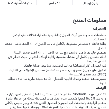
بدون إرجاع
دفع آمن
منتجات أصلية فقط
معلومات المنتج
المميزات
حفاضات مصنوعة من ألياف الخيزران الطبيعية ١٠٠٪ لراحة فائقة على البشرة
الحساسة.
بطانة فائقة الامتصاص مصنوعة بالكامل من لب الخيزران ١٠٠٪ للحفاظ على جفاف
الطفل.
تصميم خالٍ تمامًا من الأشجار مع لب من الخيزران ١٠٠٪ لخيار صديق للبيئة.
قابلة للتحلل بالكامل في منشأة مناسبة وقابلة لإعادة التدوير، حيث تتحلل في
غضون ١٨٠ يومًا.
لب الخيزران أكثر امتصاصًا من لب الخشب، مما يوفر حماية فائقة.
تحتوي على خيزران عضوي من مصدر معتمد من مجلس الإشراف على الغابات
(FSC)، مما يضمن الاستدامة.
تتميز بطبقة خلفية وغلاف قابلين للتحلل ١٠٠٪ مع طبقة علوية من مادة مطاط
الذرة.
الوصف
اكتشفي عبوات Pureborn مقاس 3 القيّمة، مثالية لطفلكِ الصغير الذي يتراوح
وزنه بين 5.5 و8 كجم! صُممت هذه الحفاضات الصديقة للبيئة مع مراعاة بشرة
طفلكِ الرقيقة، باستخدام لب الخيزران العضوي النقي 100%، وغير مبيض بالكلور.
تضمن الطبقة العلوية الخاصة شعورًا بالنعومة الفائقة وجفافًا فوريًا، مما يُبقي