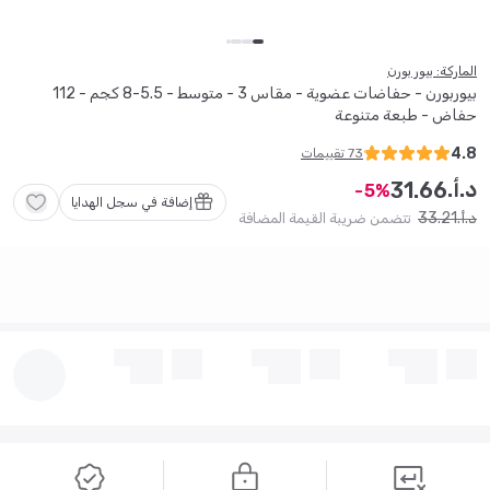
الماركة: بيور بورن
بيوربورن - حفاضات عضوية - مقاس 3 - متوسط ​​- 5.5-8 كجم - 112
حفاض - طبعة متنوعة
4.8
73
تقييمات
د.أ.
31
.
66
5
إضافة في سجل الهدايا
33
.
21
د.أ.
تتضمن ضريبة القيمة المضافة