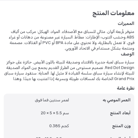
معلومات المنتج
المميزات
متوفر بأربعة ألوان. مثالي للسباق مع الأصدقاء. المواد: الهيكل: مركب من ألياف
ABS وخشب التنوب؛ الإطارات: مطاط. السيارة غير مصنوعة من دهانات أو غراء
قوي. لا تعمل بالبطارية، ولا تحتوي على مادة BPA أو PVC أو الفثالات. مصممة
ومنتجة بشكل مستدام في الاتحاد الأوروبي.
الوصف
سيارة سباق لعبة جديرة بالاقتناء وصديقة للبيئة باللون الأبيض. حائزة على جوائز
Red Dot Design. تصميم مستوحى من الطراز القديم يجمع بين المواد الصديقة
للبيئة لإنشاء سيارة سباق سلسة القيادة لا مثيل لها. العناية: ستقود سيارة سباق
Grand Prix الخاصة بك لمسافات طويلة وبسرعة إذا اعتنيت بها جيدًا. وهذا
يعني، حافظ عليها جافة وبعيدة عن مصادر الحرارة المباشرة. إذا اتسخت، امسحها
نظرة عامة
بقطعة قماش مبللة. لا ينصح باستخدام المنظفات الكيميائية أو الكاشطة.
العمر الموصي به
لعمر سنتين فما فوق
أبعاد المنتج
20 × 5 × 5.5 سم
وزن المنتج
0.385 كجم