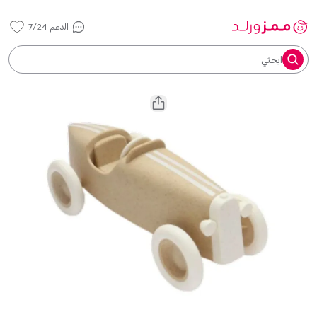
الدعم 7/24
ابحثي