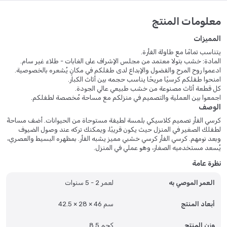
معلومات المنتج
المميزات
يتناسب تمامًا مع طاولة الفأرة.
المادة: خشب بتولا معتمد من مجلس الإشراف على الغابات - طلاء غير سام.
ادعموا روح المرح والفضول والإبداع لدى طفلكم في مكانٍ يُشعره بالخصوصية.
امنحوا طفلكم كرسيًا مريحًا يناسب حجمه بين أثاث الكبار.
كل قطعة أثاث مصنوعة من خشب طبيعي عالي الجودة.
اجمعوا بين العملية والتصميم في منزلكم مع مساحة مُخصصة لطفلكم.
الوصف
كرسي الفأر تصميم كلاسيكي بلمسة لطيفة مستوحاة من الحيوانات. أضف مساحةً
لطفلك الصغير في المنزل حيث يكون قريبًا، ويمكنك تركه عند وصول الضيوف
وبعد نومهم. كرسي الفأر كرسي خشبي مميز يشبه الفأر. بمظهره البسيط والعصري،
يُسعد مستخدميه الصغار، وهو عملي في المنزل.
نظرة عامة
العمر الموصي به
لعمر 2 - 5 سنوات
أبعاد المنتج
42.5 × 28 × 46 سم
وزن المنتج
8.5 كجم