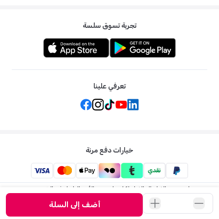
تجربة تسوق سلسة
تعرفي علينا
خيارات دفع مرنة
ممزورلد: متجر الاطفال الاول لكل ما يخص الأم والطفل في الشرق
الاوسط
أضف إلى السلة
©
2026
ممزورلد . جميع الحقوق محفوظة