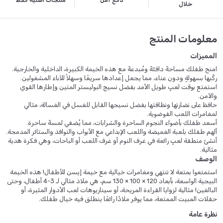
دفع آمن
منتجات أصلية فقط
خلال
معلومات المنتج
المميزات
امنح طفلك مساحةً دافئةً ومُبدعةً مع هذه الخيمة الكبيرة، الداخلية والخارجية.
ركّبها بسهولةٍ ودون عناء، مما يجعل إعدادها سريعًا وسهلاً للآباء المشغولين.
استمتع بوقت لعبٍ طويل الأمد بفضل نسيج البوليستر المتين وإطارها القوي
والآمن.
حافظ على نضارتها ونظافتها بفضل نسيجها القابل للغسل في الغسالة، مثالي
لمغامرات اللعب الفوضوية.
أسعد طفلك بأضواء النجوم الساحرة والشرابات، مما يُضفي لمسةً ساحرة.
ألهم طفلك بلعبة الغميضة واللعب الإبداعي مع الأبواب والنوافذ والستائر المدمجة.
أنشئ منطقة لعبٍ رائعة في غرف النوم أو غرف اللعب أو الباحات، وهي فكرة هدية
مثالية.
الوصف
استمتعوا بمتعة لا تنتهي ومغامرات خيالية مع خيمة إيسن للأطفال! هذه الخيمة
البيجية الواسعة، بأبعاد 120 × 100 × 130 سم، هي ملاذ مثالي لـ 3-4 أطفال، وحتى
البالغين! مثالية لزوايا القراءة المريحة، أو سيناريوهات لعب الأدوار المثيرة، أو
حفلات المبيت الممتعة، مما يوفر ملاذًا رائعًا ينطلق فيه خيال طفلك.
نظرة عامة
صُممت هذه الخيمة الجميلة لتوفر المتانة وسهولة التركيب الفائقة، وهي إضافة