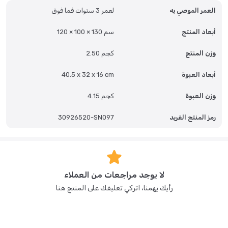
رائعة لأي غرفة لعب أو غرفة نوم. إنه يشجع بشكل طبيعي على سرد القصص،
العمر الموصي به
لعمر 3 سنوات فما فوق
ويعزز التفاعل الاجتماعي، ويدعم اللعب المستقل، مما يجعله أكثر من مجرد لعبة
- إنه مساحة للنمو والمتعة التي لا نهاية لها.
أبعاد المنتج
120 × 100 × 130 سم
الأسئلة الشائعة:
س: ما هي أبعاد هذه الخيمة؟
وزن المنتج
2.50 كجم
ج: يبلغ قياس الخيمة 120 سم (الطول) × 100 سم (العرض) × 130 سم (الارتفاع).
أبعاد العبوة
40.5 x 32 x 16 cm
س: كم عدد الأطفال الذين يمكن أن يتسعوا بالداخل؟
ج: إنها خيمة واسعة مصممة لتناسب 3-4 أطفال (وحتى البالغين).
وزن العبوة
4.15 كجم
س: هل من الصعب إعدادها؟
رمز المنتج الفريد
30926520-SN097
ج: لا، إنها مصممة لإعداد سهل للغاية.
س: هل هذه الخيمة للاستخدام الداخلي أو الخارجي؟
ج: تم تصميمها في المقام الأول كإضافة إلى غرفة اللعب الداخلية أو غرفة النوم.
لا يوجد مراجعات من العملاء
رأيك يهمنا، اتركي تعليقك على المنتج هنا