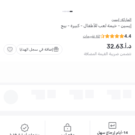
الماركة: إيسن
إيسين - خيمة لعب للأطفال - كبيرة - بيج
4.4
62
تقييمات
د.أ.
32
.
63
إضافة في سجل الهدايا
تتضمن ضريبة القيمة المضافة
14-أيام إرجاع سهل