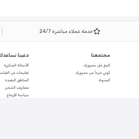
خدمة عملاء مباشرة 24/7
مجتمعنا
دعينا نساعدك
البيع على ممزورلد
الأسئلة المتكررة
كوني جزءاً من ممزورلد
تعليمات عن القياس
المدونة
المناطق البعيدة
مصاريف الشحن
سياسة الإرجاع
سياسة الأمن
سياسة الخصوصية
شروط البيع
الشروط والأحكام