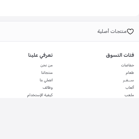
منتجات أصلية
فئات التسوق
تعرفي علينا
حفاضات
من نحن
طعام
منتجاتنا
ســفـر
اتصلي بنا
ألعاب
وظائف
ملعب
كيفية الإستخدام
استحمام
اعلن معنا
صحة
ملابس
حضانة
للأمهات