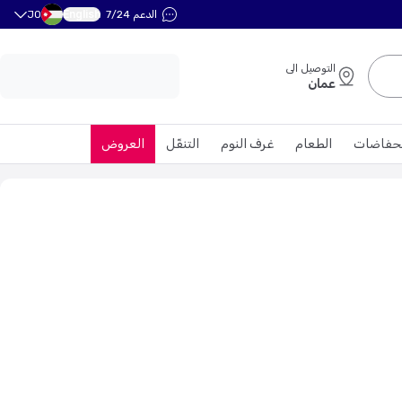
English
الدعم 7/24
JO
التوصيل الى
عمان
حفاضات
الطعام
غرف النوم
التنقّل
العروض