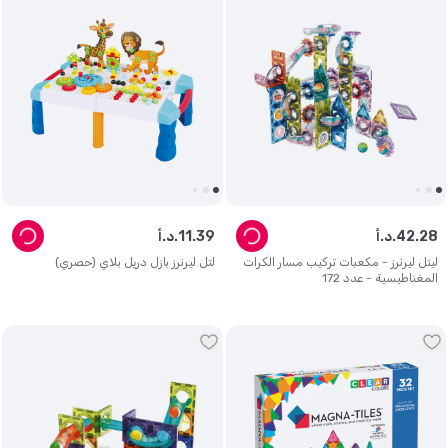
28
.
42
د.أ.
39
.
11
د.أ.
ليتل ليرنرز - مكعبات تركيب مسار الكرات
لتل ليرنرز بازل دريل بلاي (حصري)
المغناطيسية - عدد 172