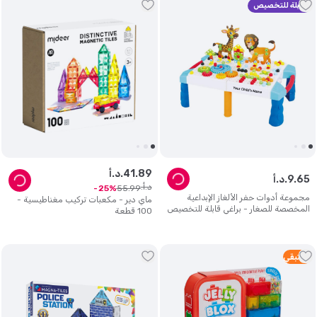
قابلة للتخصيص
89
.
41
د.أ.
65
.
9
د.أ.
د.أ.
55
.
99
25
مجموعة أدوات حفر الألغاز الإبداعية
ماي دير - مكعبات تركيب مغناطيسية -
المخصصة للصغار - براغي قابلة للتخصيص
100 قطعة
1
متبقي