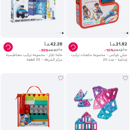
82
.
21
د.أ.
28
.
42
د.أ.
د.أ.
د.أ.
64
.
87
24
.
13
35
10
جيلي بلوكس - مجموعة مكعبات تركيب
ماغنا-تايلز – مجموعة تركيب مغناطيسية
إبداعية - عدد 20
مركز الشرطة – 35 قطعة