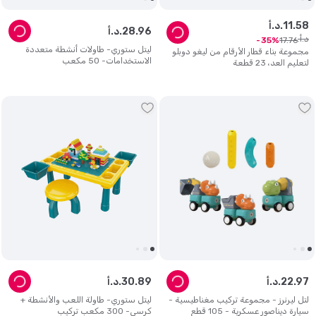
58
.
11
د.أ.
96
.
28
د.أ.
د.أ.
17
.
76
35
ليتل ستوري- طاولات أنشطة متعددة
مجموعة بناء قطار الأرقام من ليغو دوبلو
الاستخدامات- 50 مكعب
لتعليم العد، 23 قطعة
97
.
22
د.أ.
89
.
30
د.أ.
لتل ليرنرز - مجموعة تركيب مغناطيسية -
ليتل ستوري- طاولة اللعب والأنشطة +
سيارة ديناصور عسكرية - 105 قطع
كرسي- 300 مكعب تركيب