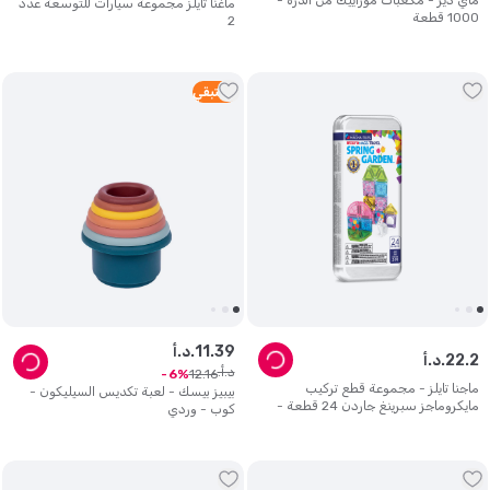
ماي دير - مكعبات موزاييك من الذرة -
ماغنا تايلز مجموعة سيارات للتوسعة عدد
1000 قطعة
2
5
متبقي
39
.
11
د.أ.
2
.
22
د.أ.
د.أ.
12
.
16
6
ماجنا تايلز - مجموعة قطع تركيب
بيبيز بيسك - لعبة تكديس السيليكون -
مايكروماجز سبرينغ جاردن 24 قطعة -
كوب - وردي
متعددة الألوان