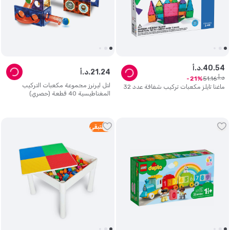
54
.
40
د.أ.
24
.
21
د.أ.
د.أ.
51
.
16
21
لتل ليرنرز مجموعة مكعبات التركيب
ماغنا تايلز مكعبات تركيب شفافة عدد 32
المغناطيسية 40 قطعة (حصري)
4
متبقي