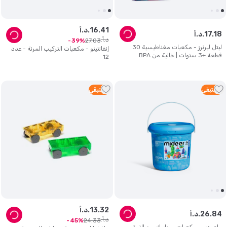
41
.
16
د.أ.
18
.
17
د.أ.
د.أ.
27
.
03
39
ليتل ليرنرز - مكعبات مغناطيسية 30
إنفانتينو - مكعبات التركيب المرنة - عدد
قطعة +3 سنوات | خالية من BPA
12
4
متبقي
2
متبقي
32
.
13
د.أ.
84
.
26
د.أ.
د.أ.
24
.
33
45