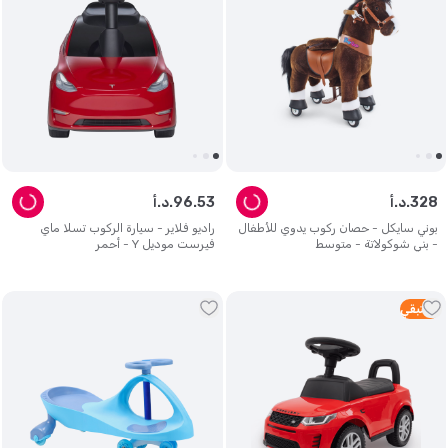
328
د.أ.
53
.
96
د.أ.
بوني سايكل - حصان ركوب يدوي للأطفال
راديو فلاير - سيارة الركوب تسلا ماي
- بني شوكولاتة - متوسط
فيرست موديل Y - أحمر
1
متبقي