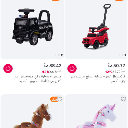
77
.
50
د.أ.
42
.
38
د.أ.
د.أ.
د.أ.
66
.
8
57
.
72
42
12
فاكتشوال تويز - سيارة الدفع مرسيدس
ميتس - سيارة دفع مرسيدس بنز
بنز - أحمر
أكتروس لإطفاء الحريق - أسود
2
متبقي