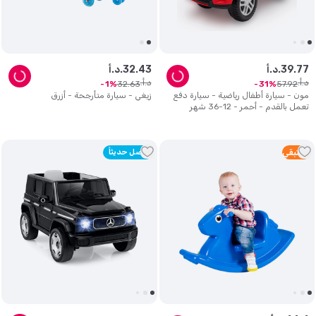
77
.
39
د.أ.
43
.
32
د.أ.
د.أ.
د.أ.
32
.
63
57
.
92
1
31
مون - سيارة أطفال رياضية - سيارة دفع
زيغي - سيارة متأرجحة - أزرق
تعمل بالقدم - أحمر - 12-36 شهر
1
متبقي
وصل حديثاً