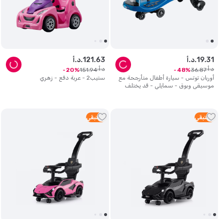
31
.
19
د.أ.
63
.
121
د.أ.
د.أ.
د.أ.
151
.
94
36
.
87
20
48
أوربان توتس - سيارة أطفال متأرجحة مع
ستيب2 - عربة دفع - زهري
موسيقى وبوق - سمايلي - قد يختلف
اللون - قطعة واحدة
2
متبقي
5
متبقي