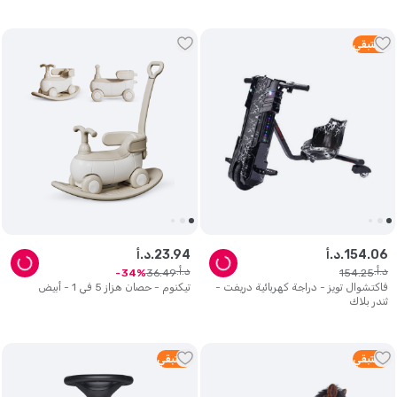
2
متبقي
06
.
154
د.أ.
94
.
23
د.أ.
د.أ.
د.أ.
36
.
49
154
.
25
34
فاكتشوال تويز - دراجة كهربائية دريفت -
تيكنوم - حصان هزاز 5 في 1 - أبيض
ثندر بلاك
3
متبقي
1
متبقي