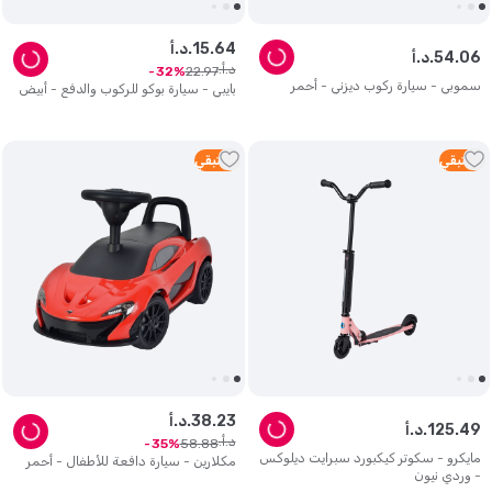
64
.
15
د.أ.
06
.
54
د.أ.
د.أ.
22
.
97
32
سموبي - سيارة ركوب ديزني - أحمر
بايبي - سيارة بوكو للركوب والدفع - أبيض
1
متبقي
1
متبقي
23
.
38
د.أ.
49
.
125
د.أ.
د.أ.
58
.
88
35
مايكرو - سكوتر كيكبورد سبرايت ديلوكس
مكلارين - سيارة دافعة للأطفال - أحمر
- وردي نيون