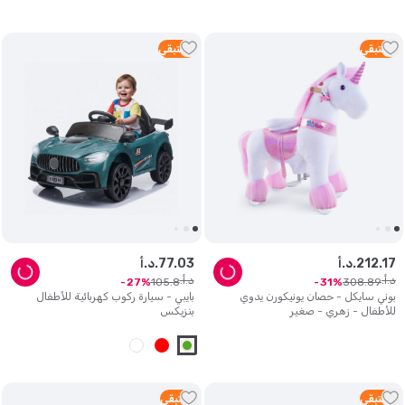
3
متبقي
3
متبقي
17
.
212
د.أ.
03
.
77
د.أ.
د.أ.
د.أ.
105
.
8
308
.
89
27
31
بوني سايكل - حصان يونيكورن يدوي
بايبي - سيارة ركوب كهربائية للأطفال
للأطفال - زهري - صغير
بنزيكس
2
متبقي
1
متبقي