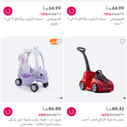
99
.
66
د.أ.
99
.
66
د.أ.
د.أ.
د.أ.
77
.
03
77
.
03
13
13
لامبورغيني - سيارة الركوب والدفع 3 في 1
لامبورغيني - سيارة الركوب والدفع 3 في 1
- أسود
- زهري
3
متبقي
42
.
88
د.أ.
88
.
86
د.أ.
د.أ.
د.أ.
121
.
43
151
.
94
28
42
ستيب2 عربة الدفع للعب أحمر
غرون اب- لعبة ركوب يدوية على شكل
سيارة أميرة خيالية - بنفسجي