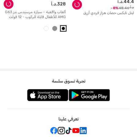
4
.
44
د.أ.
328
د.أ.
د.أ.
48
.
46
8
ألعاب واقعية - سيارة مرسيدس بنز G63
ليتل تايكس حصان هزاز فردي أزرق
AMG للأطفال قابلة للركوب - 12 فولت
تجربة تسوق سلسة
تعرفي علينا