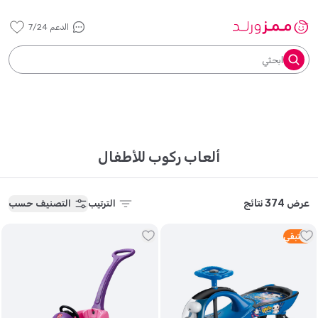
الدعم 7/24
ابحثي
ألعاب ركوب للأطفال
عرض 374 نتائج
الترتيب
التصنيف حسب
5
متبقي