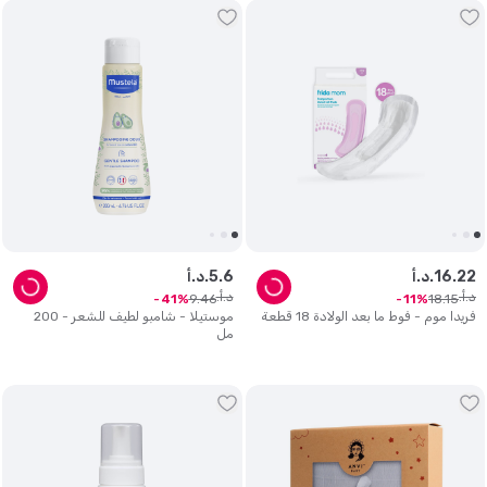
22
.
16
د.أ.
6
.
5
د.أ.
د.أ.
د.أ.
9
.
46
18
.
15
41
11
فريدا موم - فوط ما بعد الولادة 18 قطعة
موستيلا - شامبو لطيف للشعر - 200
مل