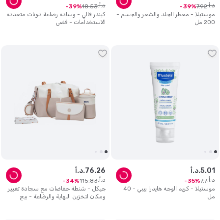
د.أ.
د.أ.
18
.
53
7
.
92
39
39
موستيلا - معطر الجلد والشعر والجسم -
كيندر فالي - وسادة رضاعة دونات متعددة
200 مل
الاستخدامات - فضي
01
.
5
د.أ.
26
.
76
د.أ.
د.أ.
د.أ.
115
.
83
7
.
7
34
35
موستيلا - كريم الوجه هايدرا بيبي - 40
جيكل - شنطة حفاضات مع سجادة تغيير
مل
ومكان لتخزين اللهاية والرضّاعة - بيج