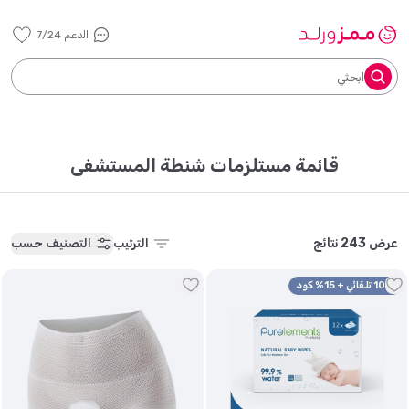
الدعم 7/24
ابحثي
قائمة مستلزمات شنطة المستشفى
عرض 243 نتائج
الترتيب
التصنيف حسب
10% تلقائي + 15% كود