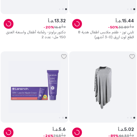
44
.
15
د.أ.
32
.
13
د.أ.
د.أ.
د.أ.
16
.
6
30
.
89
20
50
تايني توز - طقم ملابس اطفال هدية 8
دكتور براونز- رضّاعة أطفال واسعة العنق
قطع لون ازرق (0-3 أشهر)
150 مل- عدد 2
02
.
5
د.أ.
6
.
5
د.أ.
د.أ.
د.أ.
7
.
53
46
.
33
26
89