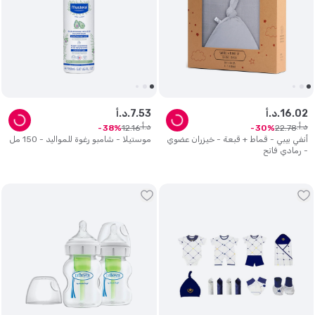
02
.
16
د.أ.
53
.
7
د.أ.
د.أ.
د.أ.
12
.
16
22
.
78
38
30
أنفي بيبي - قماط + قبعة - خيزران عضوي
موستيلا - شامبو رغوة للمواليد - 150 مل
- رمادي فاتح