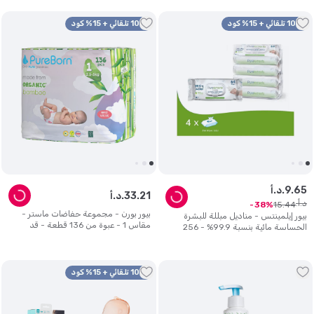
10% تلقائي + 15% كود
10% تلقائي + 15% كود
65
.
9
د.أ.
21
.
33
د.أ.
د.أ.
15
.
44
38
بيور بورن - مجموعة حفاضات ماستر -
بيور إيلمينتس - مناديل مبللة للبشرة
مقاس 1 - عبوة من 136 قطعة - قد
الحساسة مائية بنسبة 99.9% - 256
يختلف التصميم
منديل.
10% تلقائي + 15% كود