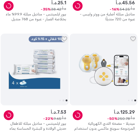
56
.
45
د.أ.
1
.
25
د.أ.
د.أ.
د.أ.
38
.
42
54
.
25
35
16
مناديل مبللة أصلية من ووتر وايبس -
بيور ايلمينتس - مناديل مبللة 99.9% ماء
عبوة من 720 منديلًا
بخلاصة الصبار - عبوة من 768 منديل
لبشرة الأطفال حديثي الولادة والحساسة
10% تلقائي + 15% كود
29
.
125
د.أ.
53
.
7
د.أ.
د.أ.
د.أ.
9
.
65
250
.
78
22
50
ميديلا - مضخة الثدي الكهربائية
بيور ايلمينتس - مناديل مبللة للاطفال
المزدوجة سوينغ ماكسي بدون استخدام
حديثي الولادة و للبشرة الحساسة بماء
اليدين مع شاحن USB
نقي 99.9% - عبوة من 4