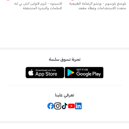
بلومنغ بلوسوم - بونشو الرضاعة الطبيعية
لانسينوه - كريم لانولين اتش بي ايه
متعدد الاستخدامات وغطاء مقعد
للحلمات والبشرة المتشققة
السيارة وعربات التسوق - لون رمادي فاخر
تجربة تسوق سلسة
تعرفي علينا