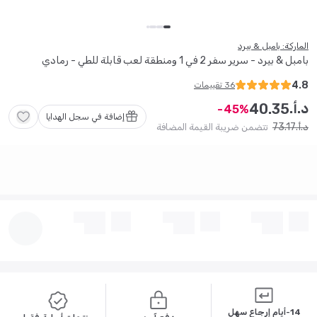
الماركة: بامبل & بيرد
بامبل & بيرد - سرير سفر 2 في 1 ومنطقة لعب قابلة للطي - رمادي
4.8
36
تقييمات
د.أ.
40
.
35
45
إضافة في سجل الهدايا
73
.
17
د.أ.
تتضمن ضريبة القيمة المضافة
14-أيام إرجاع سهل