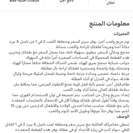
دفع آمن
منتجات أصلية فقط
خلال
معلومات المنتج
المميزات
نوم مريح ولعب آمن: يوفر سرير السفر ومنطقة اللعب 2 في 1 من بامبل & بيرد
مكاناً آمناً ومريحاً لطفلكِ للراحة واللعب بنشاط.
مدمج ومثالي للسفر: ينطوي بسهولة تامة، مما يجعل السفر مع طفلكِ وتخزين
هذه القطعة المحمولة في المساحات الصغيرة أمراً غاية في السهولة.
جوانب شبكية تسمح بمرور الهواء: تضمن الشباك الشفافة تدفقاً ممتازاً للهواء
وتمنحكِ رؤية واضحة ومستمرة لطفلكِ لراحة بال مطلقة.
مرتبة داعمة: تتضمن وسادة مرتبة ناعمة ومتينة لضمان قيلولة مريحة وليالٍ
هادئة، سواء في المنزل أو أثناء العطلة.
نظام قفل آمن: صُمم بآلية قفل قوية تمنع الانطواء العرضي، مما يحافظ على
سلامة طفلكِ الغالي تماماً أثناء وقت اللعب.
إعداد سريع وخالٍ من المتاعب: يتم تجميعه في ثوانٍ للاستخدام الفوري، مما
يمنحكِ وقتاً أطول لعناق طفلكِ ووقتاً أقل في الانشغال بالتعليمات المعقدة.
يكبر مع طفلِك: مناسب تماماً لحديثي الولادة والأطفال الدارجين حتى وزن 15
كجم، مما يوفر حلاً موثوقاً وطويل الأمد للنوم واللعب.
الوصف
بّسطي مغامراتكِ العائلية مع سرير سفر ومنطقة لعب بامبل & بيرد 2 في 1 القابل
للطي. سواء كنتِ في زيارة للأجداد أو في عطلة، توفر هذه القطعة المتعددة