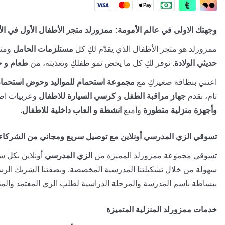
وجهتك الاولى في عالم الأمومة: ممزورلد متجر الأطفال الأول في ال
ممزورلد هو متجر الأطفال الذي يقدّم لكِ كل
مستلزمات الحامل
ومنت
حديثي الولادة
. نوفر لكِ كل ما يخص نمو طفلكِ وتغذيته، من
طعام و ح
اعتني بنظافة صغيركِ مع
مجموعة استحمام للمواليد وحوض استحمام
تام، نقدم
جهاز مراقبة الطفل
و
كرسي السيارة للاطفال
وعربيات اطف
وأجهزة منزلية متطورة
وأمتع
انشطة و العاب داخلية للاطفال
.
تسوقي الزي المدرسي أونلاين مع توصيل سريع ومجاني من الشركاء
تسوقي مجموعة ممزورلد المميزة من
الزي المدرسي
أونلاين بكل سه
سهولة من خلال تشكيلتنا المدرسية المخصصة. وبصفتنا الشريك الر
ببساطة باسم المدرسة والمرحلة الدراسية لطلب الزي المعتمد والمط
خدمات ممزورلد المنزلية المتميزة