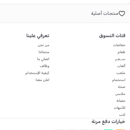
منتجات أصلية
فئات التسوق
تعرفي علينا
حفاضات
من نحن
طعام
منتجاتنا
ســفـر
اتصلي بنا
ألعاب
وظائف
ملعب
كيفية الإستخدام
استحمام
اعلن معنا
صحة
ملابس
حضانة
للأمهات
كتب
خيارات دفع مرنة