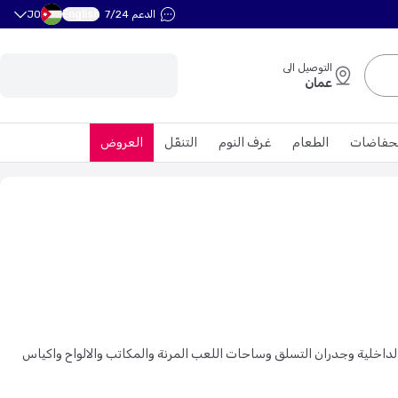
English
الدعم 7/24
JO
التوصيل الى
عمان
حفاضات
الطعام
غرف النوم
التنقّل
العروض
لداخلية وجدران التسلق وساحات اللعب المرنة والمكاتب والالواح واكياس