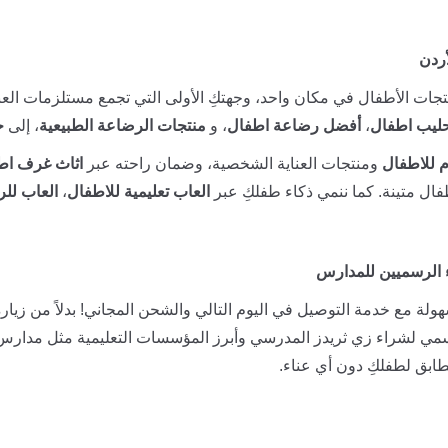
أردن
جات الأطفال في مكان واحد، وجهتكِ الأولى التي تجمع مستلزمات العنا
ليب اطفال
،
أفضل رضاعة اطفال
، و
منتجات الرضاعة الطبيعية
، إلى
ح
 للاطفال
ومنتجات العناية الشخصية، وضمان راحته عبر
اثاث غرف اط
ال متينة. كما ننمي ذكاء طفلكِ عبر
العاب تعليمية للاطفال
،
العاب للر
 الرسميين للمدارس
ولة مع خدمة التوصيل في اليوم التالي والشحن المجاني! بدلاً من زيارة
سمي لشراء زي ثريدز المدرسي وأبرز المؤسسات التعليمية مثل مدارس
ابق لطفلكِ دون أي عناء.