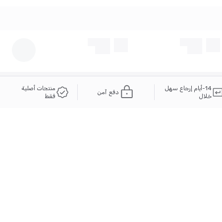
14-أيام إرجاع سهل
منتجات أصلية
دفع آمن
خلال
فقط