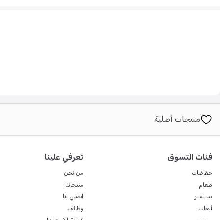
طفل يحب المغامرة.
منتجات أصلية
فئات التسوق
تعرفي علينا
حفاضات
من نحن
طعام
منتجاتنا
ســفـر
اتصلي بنا
ألعاب
وظائف