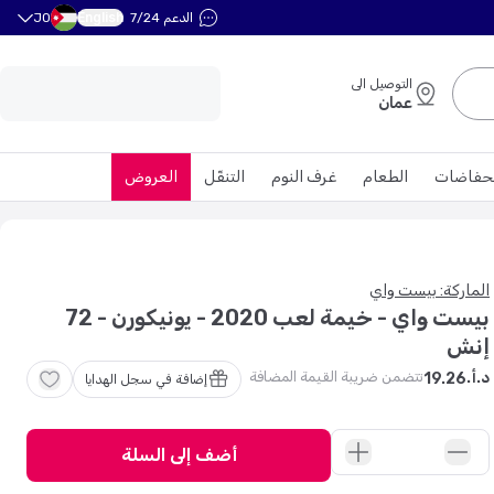
English
الدعم 7/24
JO
التوصيل الى
عمان
حفاضات
الطعام
غرف النوم
التنقّل
العروض
الماركة: بيست واي
بيست واي - خيمة لعب 2020 - يونيكورن - 72
إنش
تتضمن ضريبة القيمة المضافة
د.أ.
19
.
26
إضافة في سجل الهدايا
أضف إلى السلة