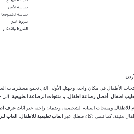
سياسة الإرجاع
سياسة الأمن
سياسة الخصوصية
شروط البيع
الشروط والأحكام
أردن
جات الأطفال في مكان واحد، وجهتكِ الأولى التي تجمع مستلزمات العنا
ليب اطفال
،
أفضل رضاعة اطفال
، و
منتجات الرضاعة الطبيعية
، إلى
ح
 للاطفال
ومنتجات العناية الشخصية، وضمان راحته عبر
اثاث غرف اط
ال متينة. كما ننمي ذكاء طفلكِ عبر
العاب تعليمية للاطفال
،
العاب للر