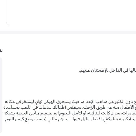
نظ
الها في الداخل للإطمئنان عليهم.
ون الكثير من متاعب الإعداد. حيث يستغرق الهيكل ثوانٍ ليستقر في مكانه
خرج الأطفال منه عن طريق الزحف. سيقضي أطفالك ساعات في اللعب بمساعدة
لمغامرات، سواء كانت للترفيه، أو لتأمل النجوم! تم تصميم جانبي الخيمة بشبكة
يمة كبيرة بما يكفي لقضاء الليل فيها - بحجم مثالي يُناسب وضع كيس النوم
لوضعها في شنطة الحمل المتضمنة لسهولة نقلها إلى منزل أحد الأصدقاء، أو
للداخل والخارج في جميع أوقات اليوم، والذي يجعلها فكرة هدية رائعة لأي