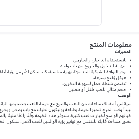
معلومات المنتج
المميزات
للاستخدام الداخلي والخارجي
سهولة الدخول والخروج من باب واحد.
توفر النوافذ الشبكية المدمجة تهوية مناسبة، كما تمكن الأم من رؤية أطف
هيكل يُفتح بسرعة.
تتضمن شنطة حمل لسهولة التخزين.
حجم مثالي للعب طفل أو طفلين.
الوصف
سيقضي أطفالكِ ساعات من اللعب والمرح مع خيمة اللعب بتصميمها الرائع د
ليبدأ وقت المرح. تتميز الخيمة بطباعة يونيكورن لطيف مع باب يدخل وي
خيالهم الواسع لخيارات لعب كثيرة. ستوفر هذه الخيمة وقتًا رائعًا مليئًا با
لخلق مساحة قابلة للتنفس مع توفير رؤية الوالدين للعب الآمن. ستكون الخ
وفرشة النفخ داخلها. تتميز الخيمة بنسيج خفيف الوزن وتصميم قابل للطي 
تخزينها بسهولة دون أخذ حيز كبير. سيسعد الأطفال بهذه الخيمة المناسبة 