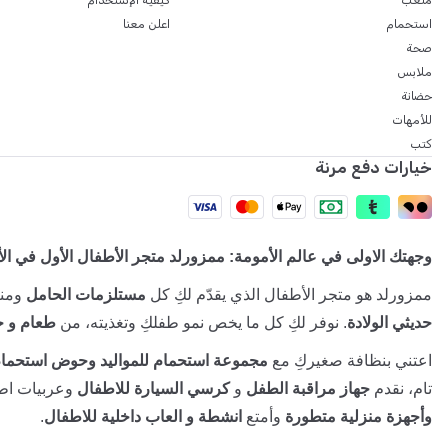
ملعب
كيفية الإستخدام
استحمام
اعلن معنا
صحة
ملابس
حضانة
للأمهات
كتب
خيارات دفع مرنة
وجهتك الاولى في عالم الأمومة: ممزورلد متجر الأطفال الأول في ال
ممزورلد هو متجر الأطفال الذي يقدّم لكِ كل
مستلزمات الحامل
ومنت
حديثي الولادة
. نوفر لكِ كل ما يخص نمو طفلكِ وتغذيته، من
طعام و ح
اعتني بنظافة صغيركِ مع
مجموعة استحمام للمواليد وحوض استحمام
تام، نقدم
جهاز مراقبة الطفل
و
كرسي السيارة للاطفال
وعربيات اطف
وأجهزة منزلية متطورة
وأمتع
انشطة و العاب داخلية للاطفال
.