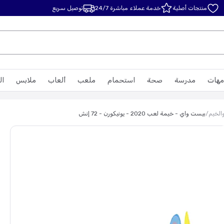
منتجات أصلية
خدمة عملاء مباشرة 24/7
توصيل سريع
مهات
مدرسة
صحة
استحمام
ملعب
ألعاب
ملابس
ال
الخيم
/
بيست واي - خيمة لعب 2020 - يونيكورن - 72 إنش