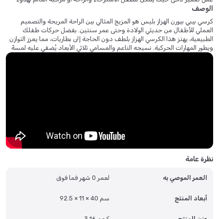
الوصف
كرسي بيبي بيورن الهزاز بليس هو المزيج المثالي بين الراحة المريحة والتصميم
العملي للأطفال من حديثي الولادة وحتى عمر سنتين. بفضل حركات طفلك
الطبيعية، يهتز هذا الكرسي الهزاز بلطف دون الحاجة إلى بطاريات، مما يعزز التوازن
ويطور المهارات الحركية. نسيجه الناعم والمسامي ثلاثي الأبعاد يُضفي عليه لمسةً
مميزة، فهو لطيف على البشرة الحساسة ومريح للغاية. بفضل تصميمه المريح
الذي يوفر دعمًا أساسيًا لرأس طفلك ورقبته وظهره، يضمن كرسي بيبي بيورن الهزاز
بليس الأمان والراحة في كل قفزة. خفيف الوزن، قابل للطي، وسهل النقل من غرفة
لأخرى، وهو ضروري للعائلات العصرية التي ترغب في إبقاء طفلها قريبًا منها دون
الحاجة لاستخدام يديها.
نظرة عامة
العمر الموصي به
لعمر 0 شهر فما فوق
أبعاد المنتج
92.5 × 11 × 40 سم
وزن المنتج
3.16 كجم