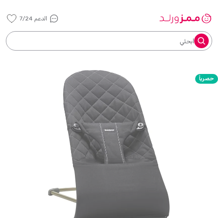
الدعم 7/24
ابحثي
حصرياً