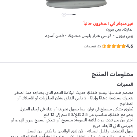
غير متوفر في المخزون حالياً
الماركة: بيبي بيورن
بيبي بيورن - كرسي هزاز بليس محبوك - قطن أسود
4.6
32
تقييمات
معلومات المنتج
المميزات
مصمم هندسيًا ليمنح طفلكِ حديث الولادة الدعم الذي يحتاجه منذ الصغر
يتحرك بسلاسة ذهابًا وإيابًا - لا داعي للقلق بشأن البطاريات أو الأسلاك أو
المفاتيح
يُطوى بشكل مسطح في ثوانٍ، مما يسهل تخزينه أو نقله في أرجاء المنزل
ينمو مع طفلكِ، مناسب من 3.5 كلغ/53 سم إلى 13 كلغ
اختر من بين ثلاث مواد فائقة النعومة: منسوج، أو شبكي يسمح بمرور الهواء، أو
جيرسي ثلاثي الأبعاد مريح
سهل التنظيف وقليل الصيانة - لأن لدى الوالدين ما يكفي من العمل
عش صغير دافئ حيث يمكن للطفل الاسترخاء والراحة أو مراقبة العالم بهدوء