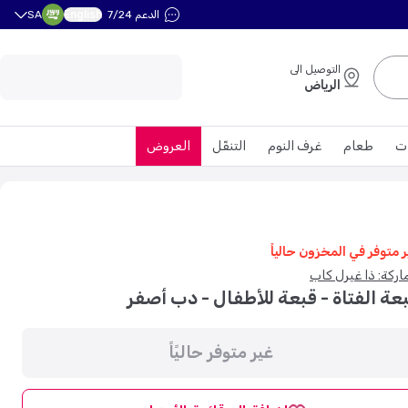
English
الدعم 7/24
SA
التوصيل الى
الرياض
ت
طعام
غرف النوم
التنقّل
العروض
ر متوفر في المخزون حالياً
ماركة: ذا غيرل كاب
عة الفتاة - قبعة للأطفال - دب أصفر
غير متوفر حاليًاً