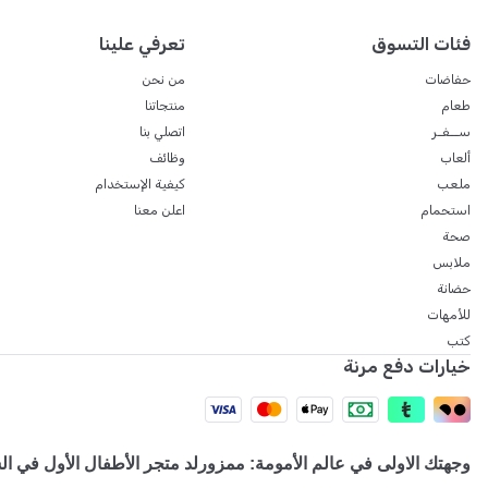
فئات التسوق
تعرفي علينا
حفاضات
من نحن
طعام
منتجاتنا
ســفـر
اتصلي بنا
ألعاب
وظائف
ملعب
كيفية الإستخدام
استحمام
اعلن معنا
صحة
ملابس
حضانة
للأمهات
كتب
خيارات دفع مرنة
وجهتك الاولى في عالم الأمومة: ممزورلد متجر الأطفال الأول في ال