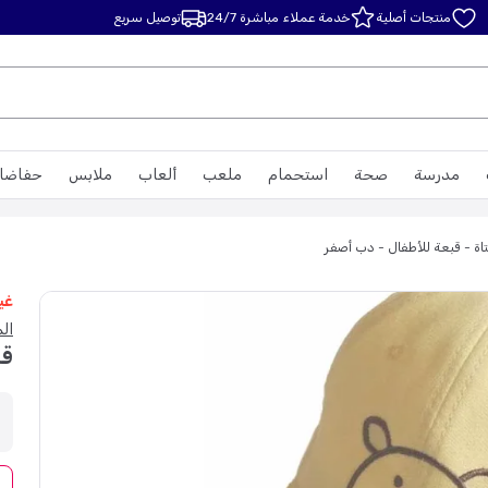
منتجات أصلية
خدمة عملاء مباشرة 24/7
توصيل سريع
مدرسة
صحة
استحمام
ملعب
ألعاب
ملابس
حفاضا
تاة - قبعة للأطفال - دب أصفر
غي
ال
قب