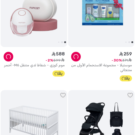
588
259
ê
ê
ê
ê
599
371
2
30
موستيلا - مجموعة الاستحمام الأولى من
موم كوزي - شفاط ثدي متنقل M6- أحمر
منتجاتي