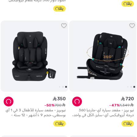
أسود دوار 360 درجة بنظام أيزوفيكس
الكل في واحد.
350
720
ê
ê
ê
ê
700
1
,
349
50
47
نيو بريز - مقعد سيارة آي-جارديا 360
نيوبريز - مقعد سيارة للأطفال 3 في 1 آي
درجة آيزوفيكس آي-سايز، الكل في واحد،
بوسطني، حجم i، 9 أشهر - 12 سنة -
0-12 سنة - أسود
أسود