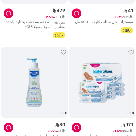
479
41
ê
ê
ê
ê
650
101
26
59
موستيلا - جل منظف لطيف - 500 مل
بيبي بريزا - معقم ومجفف بخطوة واحدة
متقدم - أسرع بنسبة 33%
30
171
ê
ê
ê
ê
67
199
55
14