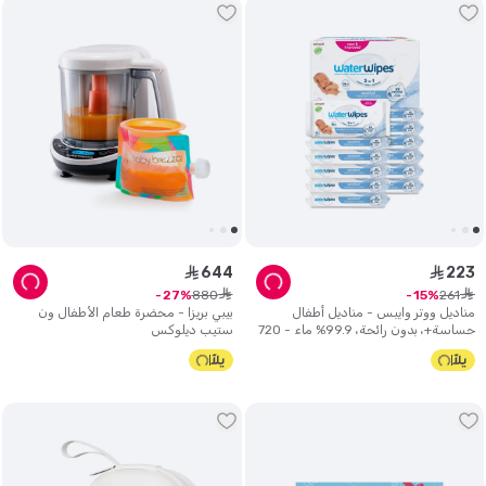
644
223
ê
ê
ê
ê
880
261
27
15
مناديل ووتر وايبس - مناديل أطفال
بيبي بريزا - محضرة طعام الأطفال ون
حساسة+، بدون رائحة، 99.9% ماء - 720
ستيب ديلوكس
منديل