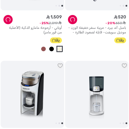
1
,
509
520
ê
ê
ê
ê
2
,
019
650
25
20
بامبل آند بيرد - عربية سفر خفيفة الوزن -
أوبابي - أرجوحة مامارو الذكية (الأصلية
موديل سويفت- قابلة لصعود الطائرة -
من فور مامز)
رمادي.