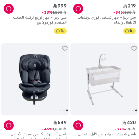
999
219
ê
ê
ê
ê
1
,
500
330
33
34
بيبي بريزا - جهاز تسخين فوري لرضّاعات
بيبي بريزا - جهاز توزيع تركيبة الحليب
الأطفال والماء
المتقدم فورمولا برو
549
420
ê
ê
ê
ê
1
,
000
670
45
37
بامبل & بيرد - مهد جانبي قابل للتعديل
بامبل آند بيرد - كرسي سيارة للأطفال -