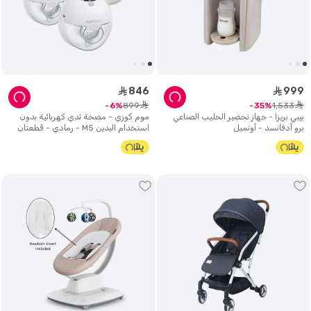
846
999
ê
ê
ê
ê
899
1
,
533
6
35
بيبي بريزا - جهاز تحضير الحليب الصناعي
موم كوزي - مضخة ثدي كهربائية بدون
برو أدفانسد - أوتميل
استخدام اليدين M5 - رمادي - قطعتان