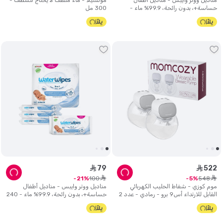
مناديل ووتر وايبس - مناديل أطفال
موستيلا - ماء منظف لا يحتاج للشطف -
حساسة+، بدون رائحة، 99.9% ماء -
300 مل
540 منديل
79
522
ê
ê
ê
ê
100
548
21
5
موم كوزي - شفاط الحليب الكهربائي
مناديل ووتر وايبس - مناديل أطفال
القابل للارتداء أس9 برو - رمادي - عدد 2
حساسة+، بدون رائحة، 99.9% ماء - 240
منديل