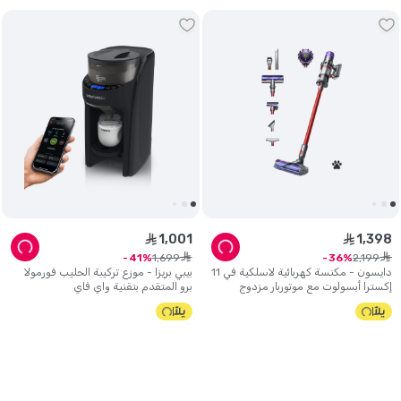
1
,
001
1
,
398
ê
ê
ê
ê
1
,
699
2
,
199
41
36
دايسون - مكنسة كهربائية لاسلكية في 11
بيبي بريزا - موزع تركيبة الحليب فورمولا
إكسترا أبسولوت مع موتوربار مزدوج
برو المتقدم بتقنية واي فاي
(حصري)