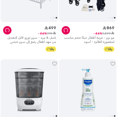
499
869
ê
ê
ê
ê
919
1
,
599
46
46
نيو بريز - عربية أطفال ديكا حجم مناسب
بامبل & بيرد - سرير توري قابل للتعديل
لمقصورة الطائرة - أسود
من مهد اطفال رضع إلى سرير خشبي
للأطفال الاكبر - أبيض