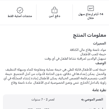
14-أيام إرجاع سهل
دفع آمن
منتجات أصلية فقط
خلال
معلومات المنتج
المميزات
مواد ناعمة وقاع عالي الكثافة
خيمة للعب الأطفال
تسهيل الوالدين لمراقبة نشاط الطفل في أي وقت
الوصف
خيمة لعب للأطفال قابلة للطي هي خيمة عملية ومقاومة للماء وسهلة التنظيف
والحمل. يمكن إعدادها في دقائق، بدون الحاجة لأدوات من أجل التجميع. خيمة
اللعب بتصميم قلعة القصص الخيالية، يمكن للأطفال إعادة إنشاء المملكة في أي
زاوية بالداخل/الخارج. تنمي وتعزز الخصوصية لدى الأطفال. مادة ناعمة وقاع
منظم عالي الكثافة، يمنع طفلك من التعرض للإصابة أثناء اللعب.
نظرة عامة
العمر الموصي به
لعمر 2 - 7 سنوات