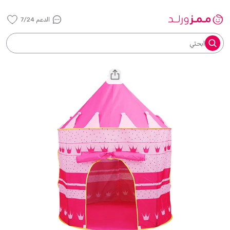
الدعم 7/24
ابحثي