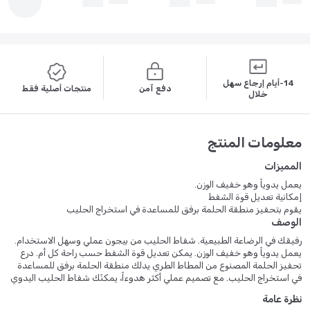
14-أيام إرجاع سهل
دفع آمن
منتجات أصلية فقط
خلال
معلومات المنتج
المميزات
يعمل يدوياً وهو خفيف الوزن.
إمكانية تعديل قوة الشفط
يقوم بتحفيز منطقة الحلمة برفق للمساعدة في استخراج الحليب
الوصف
رفيقك في الرضاعة الطبيعية. شفاط الحليب من بيجون عملي وسهل الاستخدام.
يعمل يدوياً وهو خفيف الوزن. يمكن تعديل قوة الشفط حسب راحة كل أم. درع
تحفيز الحلمة المصنوع من المطاط الطري يدلك منطقة الحلمة برفق للمساعدة
في استخراج الحليب. مع تصميم عملي أكثر هدوءاً، يمكنّك شفاط الحليب اليدوي
من بيجون باستخراج الحليب بشكل هادئ ومخفي أينما كنتِ. سهل التركيب
نظرة عامة
وخالي من BPA.