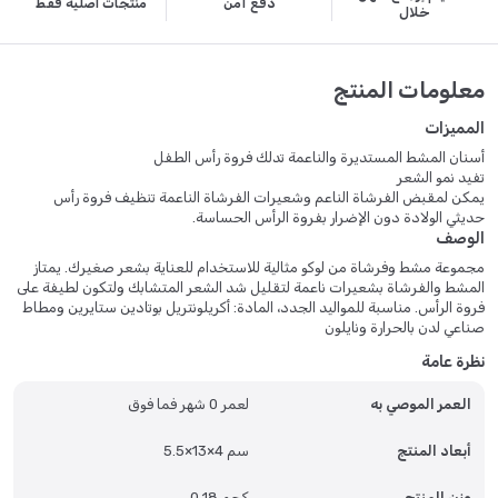
دفع آمن
منتجات أصلية فقط
خلال
معلومات المنتج
المميزات
أسنان المشط المستديرة والناعمة تدلك فروة رأس الطفل
تفيد نمو الشعر
يمكن لمقبض الفرشاة الناعم وشعيرات الفرشاة الناعمة تنظيف فروة رأس
حديثي الولادة دون الإضرار بفروة الرأس الحساسة.
الوصف
مجموعة مشط وفرشاة من لوكو مثالية للاستخدام للعناية بشعر صغيرك. يمتاز
المشط والفرشاة بشعيرات ناعمة لتقليل شد الشعر المتشابك ولتكون لطيفة على
فروة الرأس. مناسبة للمواليد الجدد، المادة: أكريلونتريل بوتادين ستايرين ومطاط
صناعي لدن بالحرارة ونايلون
نظرة عامة
العمر الموصي به
لعمر 0 شهر فما فوق
أبعاد المنتج
5.5×13×4 سم
وزن المنتج
0.18 كجم