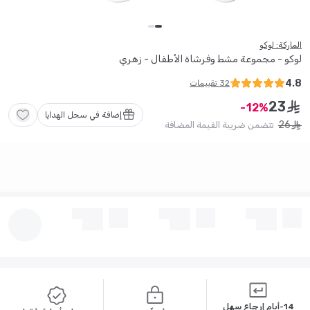
الماركة: لوكو
لوكو - مجموعة مشط وفرشاة الأطفال - زهري
4.8
32
تقييمات
23
ê
12
إضافة في سجل الهدايا
26
تتضمن ضريبة القيمة المضافة
ê
14-أيام إرجاع سهل