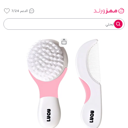
الدعم 7/24
ابحثي