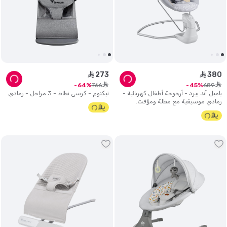
273
380
ê
ê
ê
ê
766
689
64
45
بامبل آند بيرد - أرجوحة أطفال كهربائية -
تيكنوم - كرسي نطاط - 3 مراحل - رمادي
رمادي موسيقية مع مظلة ومؤقت.