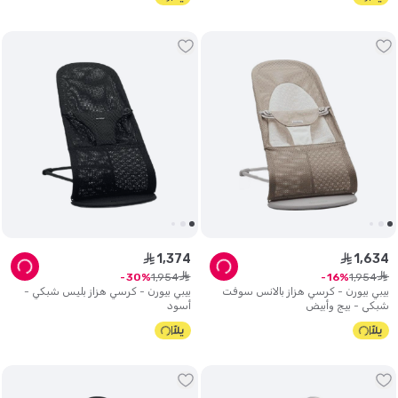
1
,
374
1
,
634
ê
ê
ê
ê
1
,
954
1
,
954
30
16
بيبي بيورن - كرسي هزاز بالانس سوفت
بيبي بيورن - كرسي هزاز بليس شبكي -
شبكي - بيج وأبيض
أسود