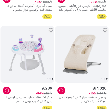
ê
ê
1
,
000
383
18
20
كيندركرافت - كرسي هزاز للأطفال ميمي،
بامبل آند بيرد - أرجوحة أطفال 3 في 1،
مناسب للأطفال عمر 0 ​​إلى 9 كيلوغرامات
مقعد ثابت، وكرسي هزاز محمول -
- رمادي
رمادي.
289
1
,
020
ê
ê
ê
ê
622
1
,
129
54
10
أرغوبابي - مقعد هزاز 3 في 1 إيفولف من
مركز الأنشطة سمارت ستيبس باونس آند
شبكة قطنية - كريمي
بلاي 3 في 1، لون وردي متناغم