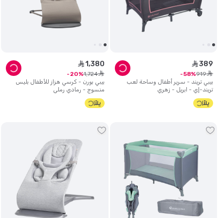
1
,
380
389
ê
ê
ê
ê
1
,
724
919
20
58
بيبي تريند - سرير أطفال وساحة لعب
بيبي بورن - كرسي هزاز للأطفال بليس
تريند-إي - ابريل - زهري
منسوج - رمادي رملي