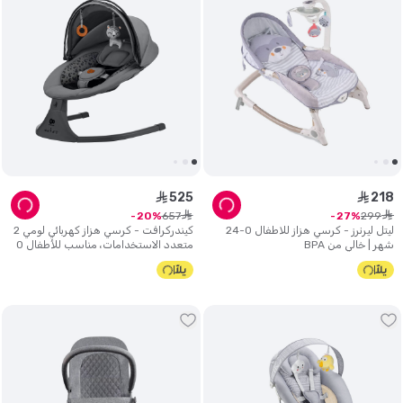
525
218
ê
ê
ê
ê
657
299
20
27
ليتل ليرنرز - كرسي هزاز للاطفال 0-24
كيندركرافت - كرسي هزاز كهربائي لومي 2
شهر | خالي من BPA
متعدد الاستخدامات، مناسب للأطفال 0
إلى 9 كجم - رمادي داكن