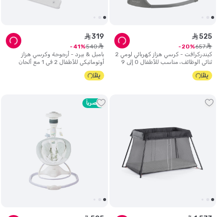
319
525
ê
ê
ê
ê
540
657
41
20
كيندركرافت - كرسي هزاز كهربائي لومي 2
بامبل & بيرد - أرجوحة وكرسي هزاز
ثنائي الوظائف، مناسب للأطفال 0 إلى 9
أوتوماتيكي للأطفال 2 في 1 مع ألحان
كجم - رمادي فاتح
موسيقية - رمادي.
حصرياً