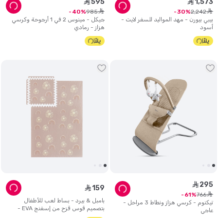
595
1
,
573
ê
ê
ê
ê
985
2
,
242
40
30
بيبي بيورن - مهد المواليد للسفر لايت -
جيكل - مينوس 2 في 1 أرجوحة وكرسي
أسود
هزاز - رمادي
295
ê
159
ê
ê
766
61
بامبل & بيرد - بساط لعب للأطفال
تيكنوم - كرسي هزاز ونطاط 3 مراحل -
بتصميم قوس قزح من إسفنج EVA -
عاجي
طقم 6 قطع