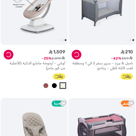
1
,
509
210
ê
ê
ê
ê
2
,
019
359
25
42
بامبل & بيرد - سرير سفر 2 في 1 ومنطقة
أوبابي - أرجوحة مامارو الذكية (الأصلية
لعب قابلة للطي - رمادي
من فور مامز)
2
متبقي
حصرياً