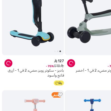
127
ê
518
ê
75
باديز - سكوتر مضيء 2 في 1 - أخضر
باديز - سكوتر روبن مضيء 2 في 1 - أزرق
فاتح وأسود
2
متبقي