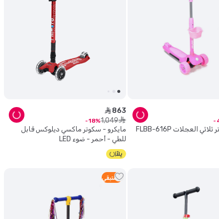
863
ê
1
,
049
ê
18
أملا - سكوتر ثلاثي العجلات FLBB-616P
مايكرو - سكوتر ماكسي ديلوكس قابل
للطي - أحمر - ضوء LED
2
متبقي