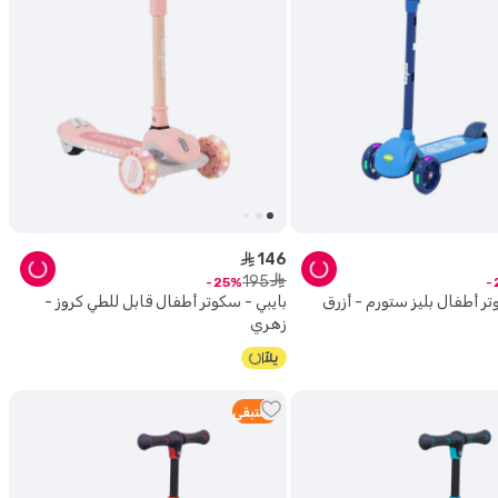
146
ê
195
ê
25
تر أطفال بليز ستورم - أزرق
بايبي - سكوتر أطفال قابل للطي كروز -
زهري
5
متبقي