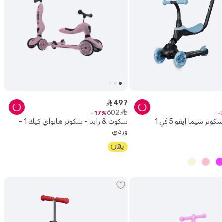
497
ê
602
ê
17
كيو بلاي - سكوتر سيما إيفو 5 في 1
سكوت & رايد - سكوتر هايواي كيك 1 -
وردي