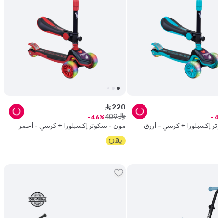
220
ê
409
ê
46
4
ر إكسبلورا + كرسي - أزرق
مون - سكوتر إكسبلورا + كرسي - أحمر