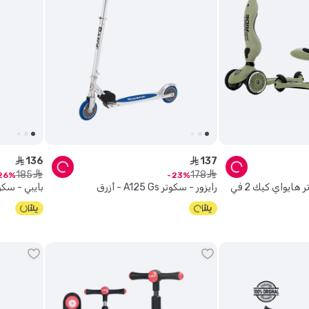
136
137
ê
ê
185
178
ê
ê
26
23
سكوت & رايد - سكوتر هايواي كيك 2 في
رايزور - سكوتر A125 Gs - أزرق
بايبي - سكو