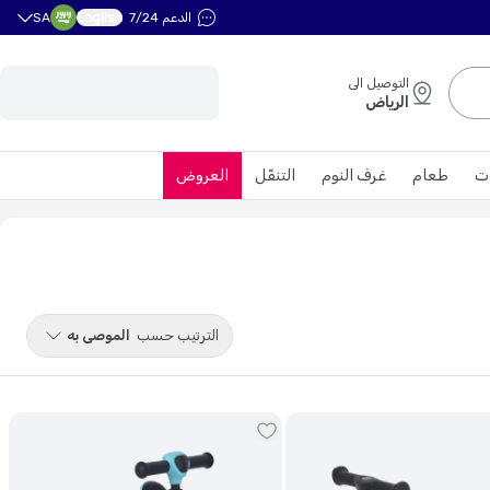
English
الدعم 7/24
SA
التوصيل الى
الرياض
ت
طعام
غرف النوم
التنقّل
العروض
الترتيب حسب
الموصى به