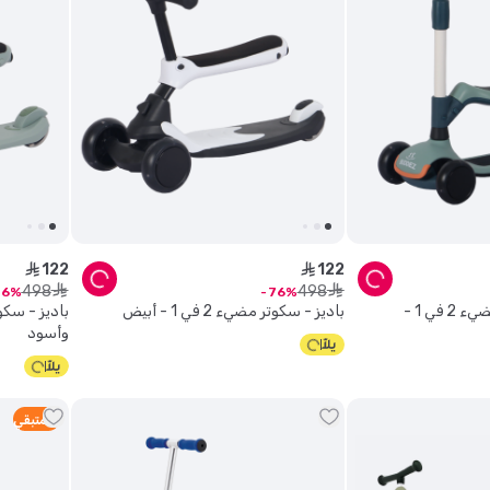
122
122
ê
ê
498
498
ê
ê
76
76
باديز - سكوتر روبن مضيء 2 في 1 -
باديز - سكوتر مضيء 2 في 1 - أبيض
وأسود
4
متبقي