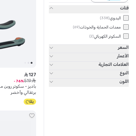
فئات
اليدوي
)
338
(
معدات الحماية والخوذات
)
69
(
السكوتر الكهربائي
)
2
(
السعر
الأعمار
العلامات التجارية
النوع
127
ê
519
ê
اللون
76
برتقالي وأخضر