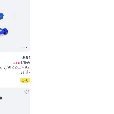
81
ê
178
ê
54
- أزرق