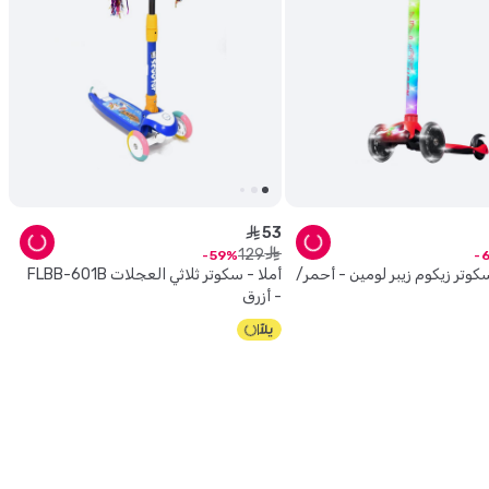
53
ê
129
ê
59
كوتر زيكوم زيبر لومين - أحمر/
أملا - سكوتر ثلاثي العجلات FLBB-601B
- أزرق