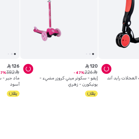
126
120
ê
ê
382
226
ê
ê
67
47
 العجلات رايد آند
إيفو - سكوتر ميني كروزر مضيء -
ماد جير - س
يونيكورن - زهري
أسود