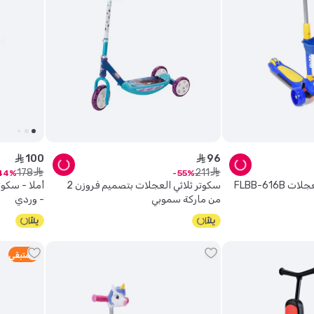
100
96
ê
ê
178
211
ê
ê
44
55
أملا - سكوتر ثلاثي العجلات FLBB-616B
سكوتر ثلاثي العجلات بتصميم فروزن 2
من ماركة سموبي
- وردي
4
متبقي