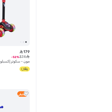
179
ê
374
ê
52
مون - سكوتر إكسبلورا
2
متبقي