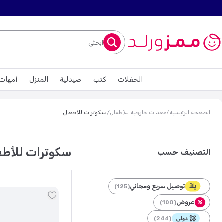
ابحثي
الحفلات
كتب
صيدلية
المنزل
أمهات
الصفحة الرئيسية
/
معدات خارجية للأطفال
/
سكوترات للأطفال
سكوترات للأطف
التصنيف حسب
توصيل سريع ومجاني
)
125
(
عروض
)
100
(
%
)
244
(