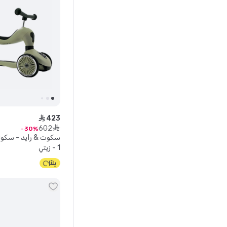
423
ê
602
ê
30
1 - زيتي