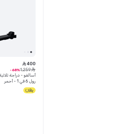
400
ê
1
,
259
ê
68
أسالفو - دراجة ثلاثية
رول 6 في 1 - أحمر