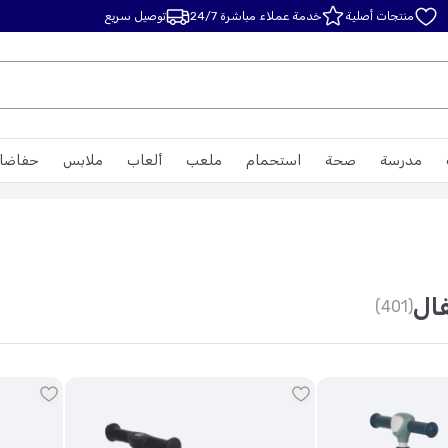
منتجات أصلية
خدمة عملاء مباشرة 24/7
توصيل سريع
مدرسة
صحة
استحمام
ملعب
ألعاب
ملابس
حفاضا
ال
(401)