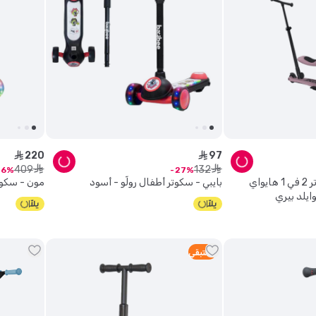
220
97
ê
ê
409
132
ê
ê
6
27
سكوت & رايد - سكوتر 2 في 1 هايواي
بايبي - سكوتر أطفال رولّو - أسود
مون - سكوت
1
متبقي