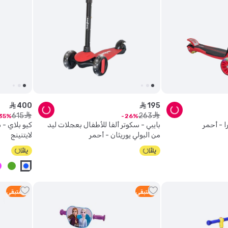
400
195
ê
ê
615
263
ê
ê
35
26
 - أحمر
بايبي - سكوتر ألفا للأطفال بعجلات ليد
من البولي يوريثان - أحمر
لايتنينج
5
متبقي
4
متبقي