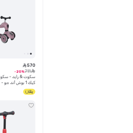
570
ê
711
ê
20
كيك 1 بوش أند جو - وايلد بيري